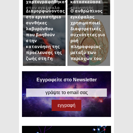
χαρτογραφήθηκαν
κατασκεύασε
στον εγκέφαλο
ερευνητής
Διαμορφώνοντας
Ο ανθρώπινος
στο εργαστήριο
εγκέφαλος
συνθήκες
χρησιμοποιεί
λαβυρύνθου
διαφορετικές
που βοηθούν
συχνότητες για
στην
ροή
κατανόηση της
πληροφορίας
προέλευσης της
μεταξύ των
ζωής στη Γη
περιοχών του
Εγγραφείτε στο Newsletter