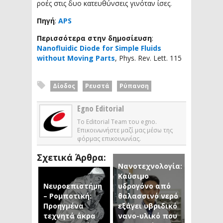
ροές στις δυο κατευθύνσεις γινόταν ίσες.
Πηγή
:
APS
Περισσότερα στην δημοσίευση
:
Nanofluidic Diode for Simple Fluids
without Moving Parts
, Phys. Rev. Lett. 115
Δίοδος
Ρευστά
Ρύπανση
Egno Editorial
Το Editorial Team του egno.
Επικοινωνήστε μαζί μας μέσω της
φόρμας επικοινωνίας.
Σχετικά Άρθρα:
Νανοτεχνολογία:
Καύσιμο
Νευροεπιστήμη
υδρογόνο από
– Ρομποτική:
θαλασσινό νερό
Προηγμένα
εξάγει υβριδικό
τεχνητά άκρα
νανο-υλικό που