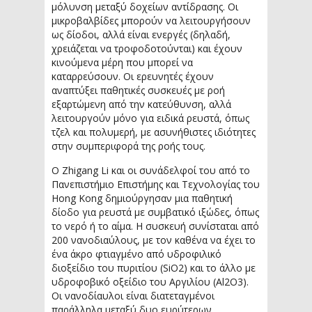
μόλυνση μεταξύ δοχείων αντίδρασης. Οι
μικροβαλβίδες μπορούν να λειτουργήσουν
ως δίοδοι, αλλά είναι ενεργές (δηλαδή,
χρειάζεται να τροφοδοτούνται) και έχουν
κινούμενα μέρη που μπορεί να
καταρρεύσουν. Οι ερευνητές έχουν
αναπτύξει παθητικές συσκευές με ροή
εξαρτώμενη από την κατεύθυνση, αλλά
λειτουργούν μόνο για ειδικά ρευστά, όπως
τζελ και πολυμερή, με ασυνήθιστες ιδιότητες
στην συμπεριφορά της ροής τους.
Ο Zhigang Li και οι συνάδελφοί του από το
Πανεπιστήμιο Επιστήμης και Τεχνολογίας του
Hong Kong δημιούργησαν μια παθητική
δίοδο για ρευστά με συμβατικό ιξώδες, όπως
το νερό ή το αίμα. Η συσκευή συνίσταται από
200 νανοδιαύλους, με τον καθένα να έχει το
ένα άκρο φτιαγμένο από υδροφιλικό
διοξείδιο του πυριτίου (SiO2) και το άλλο με
υδροφοβικό οξείδιο του Αργιλίου (Al2O3).
Οι νανοδίαυλοι είναι διατεταγμένοι
παράλληλα μεταξύ δυο ευρύτερων