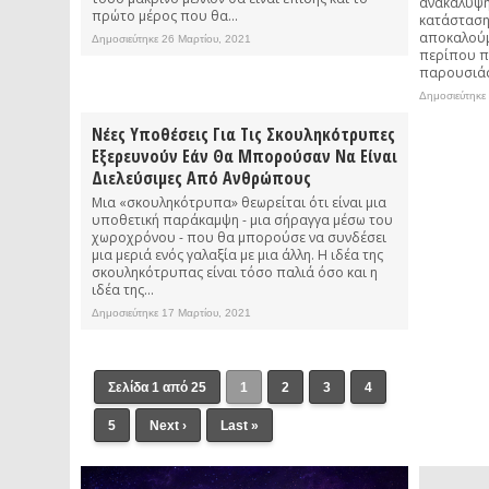
ανακάλυψη
πρώτο μέρος που θα...
κατάσταση
αποκαλούμ
Δημοσιεύτηκε 26 Μαρτίου, 2021
περίπου π
παρουσιάσ
Δημοσιεύτηκε
Νέες Υποθέσεις Για Τις Σκουληκότρυπες
Εξερευνούν Εάν Θα Μπορούσαν Να Είναι
Διελεύσιμες Από Ανθρώπους
Μια «σκουληκότρυπα» θεωρείται ότι είναι μια
υποθετική παράκαμψη - μια σήραγγα μέσω του
χωροχρόνου - που θα μπορούσε να συνδέσει
μια μεριά ενός γαλαξία με μια άλλη. Η ιδέα της
σκουληκότρυπας είναι τόσο παλιά όσο και η
ιδέα της...
Δημοσιεύτηκε 17 Μαρτίου, 2021
Σελίδα 1 από 25
1
2
3
4
5
Next ›
Last »