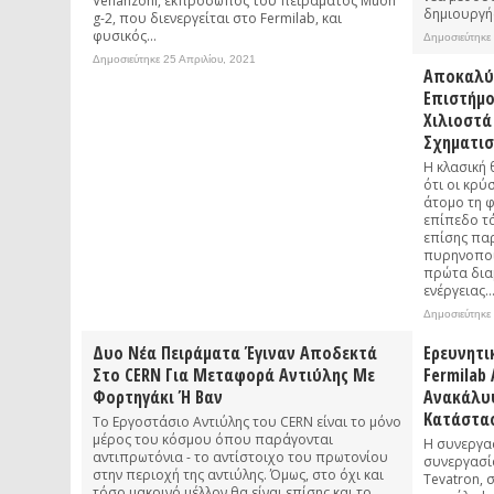
Venanzoni, εκπρόσωπος του πειράματος Muon
δημιουργήσ
g-2, που διενεργείται στο Fermilab, και
φυσικός...
Δημοσιεύτηκε
Δημοσιεύτηκε 25 Απριλίου, 2021
Αποκαλύπ
Επιστήμο
Χιλιοστά
Σχηματι
Η κλασική
ότι οι κρύ
άτομο τη 
επίπεδο τά
επίσης πα
πυρηνοποί
πρώτα δια
ενέργειας..
Δημοσιεύτηκε
Δυο Νέα Πειράματα Έγιναν Αποδεκτά
Ερευνητι
Στο CERN Για Μεταφορά Αντιύλης Με
Fermilab
Φορτηγάκι Ή Βαν
Ανακάλυ
Κατάστασ
Το Εργοστάσιο Αντιύλης του CERN είναι το μόνο
μέρος του κόσμου όπου παράγονται
Η συνεργασ
αντιπρωτόνια - το αντίστοιχο του πρωτονίου
συνεργασί
στην περιοχή της αντιύλης. Όμως, στο όχι και
Tevatron, 
τόσο μακρινό μέλλον θα είναι επίσης και το