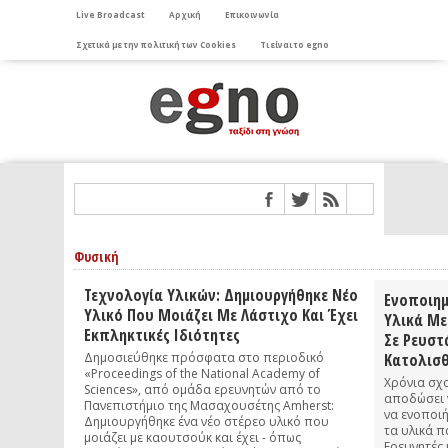
Live Broadcast
Αρχική
Επικοινωνία
Σχετικά με την πολιτική των Cookies
Τι είναι το egno
Φυσική
Τεχνολογία Υλικών: Δημιουργήθηκε Νέο
Ενοποιημ
Υλικό Που Μοιάζει Με Λάστιχο Και Έχει
Υλικά Με
Εκπληκτικές Ιδιότητες
Σε Ρευστ
Δημοσιεύθηκε πρόσφατα στο περιοδικό
Κατολισ
«Proceedings of the National Academy of
Χρόνια σχ
Sciences», από ομάδα ερευνητών από το
αποδώσει 
Πανεπιστήμιο της Μασαχουσέτης Amherst:
να ενοποι
Δημιουργήθηκε ένα νέο στέρεο υλικό που
τα υλικά π
μοιάζει με καουτσούκ και έχει - όπως
Ερευνητές 