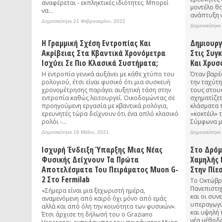
αναφέρεται - εκπληκτικές ιδιότητες. Μπορεί
μοντέλο θ
να...
ανάπτυξη ν
Δημοσιεύτηκε 21 Φεβρουαρίου, 2022
Δημοσιεύτηκε
Η Γραμμική Σχέση Εντροπίας Και
Δημιουργ
Ακρίβειας Στα Κβαντικά Χρονόμετρα
Στις Συγ
Ισχύει Σε Πιο Κλασικά Συστήματα;
Και Χρυσ
Η εντροπία γενικά αυξάνει με κάθε χτύπο του
Όταν βαρέα
ρολογιού, έτσι είναι φυσικό ότι μια συσκευή
την ταχύτ
χρονομέτρησης παράγει αυξητική τάση στην
τους στου
εντροπία καθώς λειτουργεί. Οικοδομώντας σε
σχηματίζετ
προηγούμενη εργασία με κβαντικά ρολόγια,
κλάσματα 
ερευνητές τώρα δείχνουν ότι ένα απλό κλασικό
«κοκτέιλ» 
ρολόι -...
Σύμφωνα με
Δημοσιεύτηκε 16 Μαΐου, 2021
Δημοσιεύτηκε
Ισχυρή Ένδειξη Ύπαρξης Μιας Νέας
Στο Δρόμ
Φυσικής Δείχνουν Τα Πρώτα
Χαμηλής 
Αποτελέσματα Του Πειράματος Muon G-
Στην Πίε
2 Στο Fermilab
Το Οκτώβρι
Πανεπιστημ
«Σήμερα είναι μια ξεχωριστή ημέρα,
και οι συν
αναμενόμενη από καιρό όχι μόνο από εμάς
υπεραγωγι
αλλά και από όλη την κοινότητα των φυσικών».
και υψηλή 
Έτσι άρχισε τη δήλωσή του ο Graziano
νέα μέθοδο