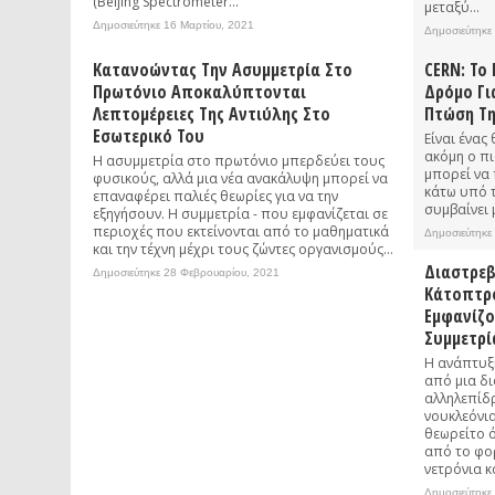
(Beijing Spectrometer...
μεταξύ...
Δημοσιεύτηκε 16 Μαρτίου, 2021
Δημοσιεύτηκε
Κατανοώντας Την Ασυμμετρία Στο
CERN: Το
Πρωτόνιο Αποκαλύπτονται
Δρόμο Γι
Λεπτομέρειες Της Αντιύλης Στο
Πτώση Τη
Εσωτερικό Του
Είναι ένας
ακόμη ο πι
Η ασυμμετρία στο πρωτόνιο μπερδεύει τους
μπορεί να 
φυσικούς, αλλά μια νέα ανακάλυψη μπορεί να
κάτω υπό τ
επαναφέρει παλιές θεωρίες για να την
συμβαίνει μ
εξηγήσουν. Η συμμετρία - που εμφανίζεται σε
περιοχές που εκτείνονται από το μαθηματικά
Δημοσιεύτηκε
και την τέχνη μέχρι τους ζώντες οργανισμούς...
Διαστρεβ
Δημοσιεύτηκε 28 Φεβρουαρίου, 2021
Κάτοπτρο
Εμφανίζο
Συμμετρί
Η ανάπτυξ
από μια δ
αλληλεπίδ
νουκλεόνια
θεωρείτο ό
από το φο
νετρόνια κ
Δημοσιεύτηκε