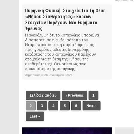
Πυρηνική Φυσική: Στοιχεία Για Τη Θέση
«νήσου Σταθερότητας» Βαρέων
Στοιχείων Παρέχουν Νέα Ευρήματα
Έρευνας
Η ανακάλυψη ότι το Κοπερνίκιο μπορεί να
διασπαστεί σε ένα νέο ισότοπο του
Νταρμστάντιου και η παρατήρηση μιας
προηγουμένως αθέατης διεγερμένης
κατάστασης του Κοπερνίκιου παρέχουν
στοιχεία για τη θέση της «νήσου της
σταθερότητας». Θεωρείται ως άγιο
δισκοπότηρο της πυρηνικής...
Δημοσιεύτηκε 26 Ιανουαρίου, 2021
Σελίδα 2 από 25
‹ Previous
1
2
3
4
5
6
Next ›
Last »