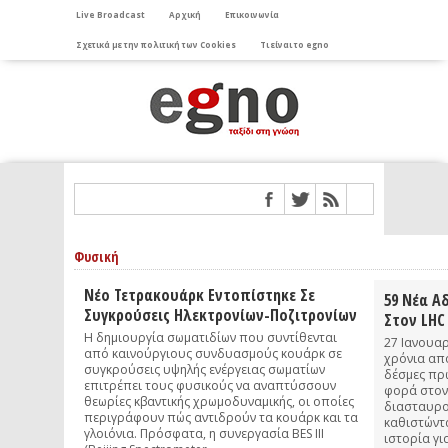
Live Broadcast
Αρχική
Επικοινωνία
Σχετικά με την πολιτική των Cookies
Τι είναι το egno
Φυσική
Νέο Τετρακουάρκ Εντοπίστηκε Σε
59 Νέα Α
Συγκρούσεις Ηλεκτρονίων-Ποζιτρονίων
Στον LHC
Η δημιουργία σωματιδίων που συντίθενται
27 Ιανουα
από καινούργιους συνδυασμούς κουάρκ σε
χρόνια από
συγκρούσεις υψηλής ενέργειας σωματίων
δέσμες πρ
επιτρέπει τους φυσικούς να αναπτύσσουν
φορά στον
θεωρίες κβαντικής χρωμοδυναμικής, οι οποίες
διασταυρο
περιγράφουν πώς αντιδρούν τα κουάρκ και τα
καθιστώντ
γλοιόνια. Πρόσφατα, η συνεργασία BES III
ιστορία γ