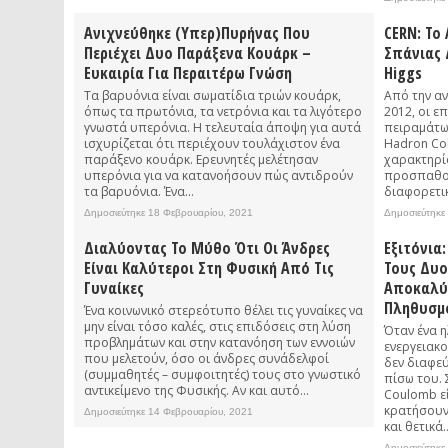
Ανιχνεύθηκε (υπερ)πυρήνας Που
CERN: Το
Περιέχει Δυο Παράξενα Κουάρκ –
Σπάνιας
Ευκαιρία Για Περαιτέρω Γνώση
Higgs
Τα βαρυόνια είναι σωματίδια τριών κουάρκ,
Από την α
όπως τα πρωτόνια, τα νετρόνια και τα λιγότερο
2012, οι ε
γνωστά υπερόνια. Η τελευταία άποψη για αυτά
πειραμάτων
ισχυρίζεται ότι περιέχουν τουλάχιστον ένα
Hadron Col
παράξενο κουάρκ. Ερευνητές μελέτησαν
χαρακτηρίσ
υπερόνια για να κατανοήσουν πώς αντιδρούν
προσπαθού
τα βαρυόνια. Ένα...
διαφορετικ
Δημοσιεύτηκε 18 Φεβρουαρίου, 2021
Δημοσιεύτηκε
Διαλύοντας Το Μύθο Ότι Οι Άνδρες
Εξιτόνια
Είναι Καλύτεροι Στη Φυσική Από Τις
Τους Δυο
Γυναίκες
Αποκαλύ
Πληθυσμ
Ένα κοινωνικό στερεότυπο θέλει τις γυναίκες να
μην είναι τόσο καλές, στις επιδόσεις στη λύση
Όταν ένα 
προβλημάτων και στην κατανόηση των εννοιών
ενεργειακο
που μελετούν, όσο οι άνδρες συνάδελφοί
δεν διαφε
(συμμαθητές – συμφοιτητές) τους στο γνωστικό
πίσω του. 
αντικείμενο της Φυσικής. Αν και αυτό...
Coulomb εί
κρατήσουν
Δημοσιεύτηκε 14 Φεβρουαρίου, 2021
και θετικά..
Δημοσιεύτηκε