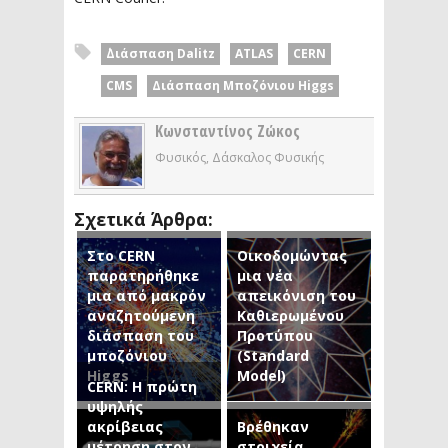
΄Διάσπαση Dalitz
ATLAS
CERN
CMS
Διάσπαση Μποζόνιου Higgs
Κωνσταντίνος Ζώκος
Φυσικός, Δάσκαλος Φυσικής
Σχετικά Άρθρα:
Στο CERN
Οικοδομώντας
παρατηρήθηκε
μια νέα
μια από μακρόν
απεικόνιση του
αναζητούμενη
Καθιερωμένου
διάσπαση του
Προτύπου
μποζόνιου
(Standard
Higgs
Model)
CERN: Η πρώτη
υψηλής
ακρίβειας
Βρέθηκαν
μέτρηση στον
στοιχεία