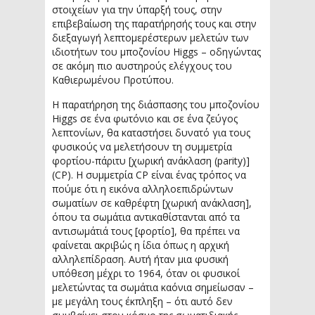
στοιχείων για την ύπαρξή τους, στην
επιβεβαίωση της παρατήρησής τους και στην
διεξαγωγή λεπτομερέστερων μελετών των
ιδιοτήτων του μποζονίου Higgs – οδηγώντας
σε ακόμη πιο αυστηρούς ελέγχους του
Καθιερωμένου Προτύπου.
Η παρατήρηση της διάσπασης του μποζονίου
Higgs σε ένα φωτόνιο και σε ένα ζεύγος
λεπτονίων, θα καταστήσει δυνατό για τους
φυσικούς να μελετήσουν τη συμμετρία
φορτίου-πάριτυ [χωρική ανάκλαση (parity)]
(CP). Η συμμετρία CP είναι ένας τρόπος να
πούμε ότι η εικόνα αλληλοεπιδρώντων
σωματίων σε καθρέφτη [χωρική ανάκλαση],
όπου τα σωμάτια αντικαθίστανται από τα
αντισωμάτιά τους [φορτίο], θα πρέπει να
φαίνεται ακριβώς η ίδια όπως η αρχική
αλληλεπίδραση. Αυτή ήταν μια φυσική
υπόθεση μέχρι το 1964, όταν οι φυσικοί
μελετώντας τα σωμάτια καόνια σημείωσαν –
με μεγάλη τους έκπληξη – ότι αυτό δεν