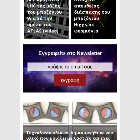
LHC της μάζας
απευθείας
του μποζόνιου
διάσπασης του
W από την
μποζόνιου
ομάδα του
Higgs σε
ATLAS (video)
φερμιόνια
Εγγραφείτε στο Newsletter
Τεχνολογία υλικών: Δημιουργήθηκε νέο
υλικό που μοιάζει με λάστιχο και έχει