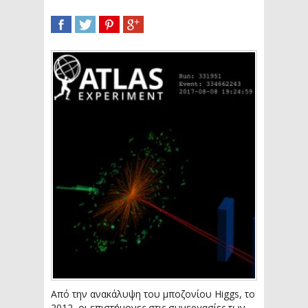
SHARE
TWEET
SHARE
SHARE
Από την ανακάλυψη του μποζονίου Higgs, το
2012, οι επιστήμονες στις συνεργασίες των