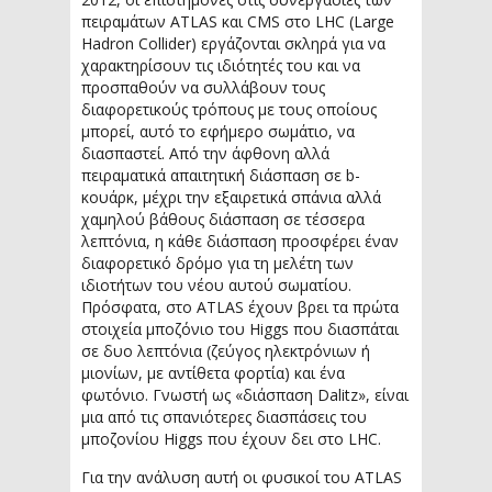
πειραμάτων ATLAS και CMS στο LHC (Large
Hadron Collider) εργάζονται σκληρά για να
χαρακτηρίσουν τις ιδιότητές του και να
προσπαθούν να συλλάβουν τους
διαφορετικούς τρόπους με τους οποίους
μπορεί, αυτό το εφήμερο σωμάτιο, να
διασπαστεί. Από την άφθονη αλλά
πειραματικά απαιτητική διάσπαση σε b-
κουάρκ, μέχρι την εξαιρετικά σπάνια αλλά
χαμηλού βάθους διάσπαση σε τέσσερα
λεπτόνια, η κάθε διάσπαση προσφέρει έναν
διαφορετικό δρόμο για τη μελέτη των
ιδιοτήτων του νέου αυτού σωματίου.
Πρόσφατα, στο ATLAS έχουν βρει τα πρώτα
στοιχεία μποζόνιο του Higgs που διασπάται
σε δυο λεπτόνια (ζεύγος ηλεκτρόνιων ή
μιονίων, με αντίθετα φορτία) και ένα
φωτόνιο. Γνωστή ως «διάσπαση Dalitz», είναι
μια από τις σπανιότερες διασπάσεις του
μποζονίου Higgs που έχουν δει στο LHC.
Για την ανάλυση αυτή οι φυσικοί του ATLAS