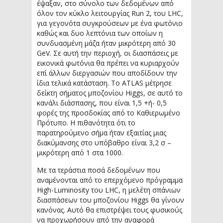
έψαξαν, στο σύνολο των δεδομένων από
όλον τον κύκλο λειτουργίας Run 2, του LHC,
για γεγονότα συγκρούσεων με ένα φωτόνιο
καθώς και δυο λεπτόνια των οποίων η
συνδυασμένη μάζα ήταν μικρότερη από 30
GeV. Σε αυτή την περιοχή, οι διασπάσεις με
εικονικά φωτόνια θα πρέπει να κυριαρχούν
επί άλλων διεργασιών που αποδίδουν την
ίδια τελικά κατάσταση. Το ATLAS μέτρησε
δείκτη σήματος μποζονίου Higgs, σε αυτό το
κανάλι διάσπασης, που είναι 1,5 +ή- 0,5
φορές της προσδοκίας από το Καθιερωμένο
Πρότυπο. Η πιθανότητα ότι το
παρατηρούμενο σήμα ήταν εξαιτίας μιας
διακύμανσης στο υπόβαθρο είναι 3,2 σ –
μικρότερη από 1 στα 1000.
Με τα τεράστια ποσά δεδομένων που
αναμένονται από το επερχόμενο πρόγραμμα
High-Luminosity του LHC, η μελέτη σπάνιων
διασπάσεων του μποζονίου Higgs θα γίνουν
κανόνας. Αυτό θα επιστρέψει τους φυσικούς
να προχωρήσουν από την αναφορά