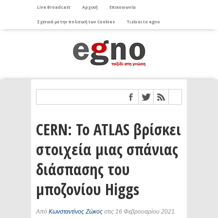
Live Broadcast
Αρχική
Επικοινωνία
Σχετικά με την πολιτική των Cookies
Τι είναι το egno
CERN: Το ATLAS βρίσκει
στοιχεία μιας σπάνιας
διάσπασης του
μποζονίου Higgs
Από
Κωνσταντίνος Ζώκος
στις 16 Φεβρουαρίου 2021