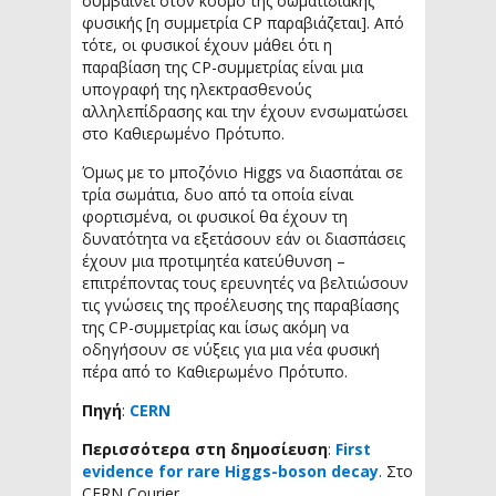
συμβαίνει στον κόσμο της σωματιδιακής
φυσικής [η συμμετρία CP παραβιάζεται]. Από
τότε, οι φυσικοί έχουν μάθει ότι η
παραβίαση της CP-συμμετρίας είναι μια
υπογραφή της ηλεκτρασθενούς
αλληλεπίδρασης και την έχουν ενσωματώσει
στο Καθιερωμένο Πρότυπο.
Όμως με το μποζόνιο Higgs να διασπάται σε
τρία σωμάτια, δυο από τα οποία είναι
φορτισμένα, οι φυσικοί θα έχουν τη
δυνατότητα να εξετάσουν εάν οι διασπάσεις
έχουν μια προτιμητέα κατεύθυνση –
επιτρέποντας τους ερευνητές να βελτιώσουν
τις γνώσεις της προέλευσης της παραβίασης
της CP-συμμετρίας και ίσως ακόμη να
οδηγήσουν σε νύξεις για μια νέα φυσική
πέρα από το Καθιερωμένο Πρότυπο.
Πηγή
:
CERN
Περισσότερα στη δημοσίευση
:
First
evidence for rare Higgs-boson decay
. Στο
CERN Courier.