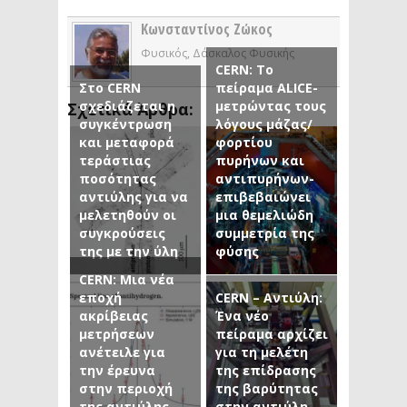
Κωνσταντίνος Ζώκος
Φυσικός, Δάσκαλος Φυσικής
CERN: Το
Στο CERN
πείραμα ALICE-
σχεδιάζεται η
μετρώντας τους
Σχετικά Άρθρα:
συγκέντρωση
λόγους μάζας/
και μεταφορά
φορτίου
τεράστιας
πυρήνων και
ποσότητας
αντιπυρήνων-
αντιύλης για να
επιβεβαιώνει
μελετηθούν οι
μια θεμελιώδη
συγκρούσεις
συμμετρία της
της με την ύλη
φύσης
CERN: Μια νέα
εποχή
CERN – Αντιύλη:
ακρίβειας
Ένα νέο
μετρήσεων
πείραμα αρχίζει
ανέτειλε για
για τη μελέτη
την έρευνα
της επίδρασης
στην περιοχή
της βαρύτητας
της αντιύλης
στην αντιύλη