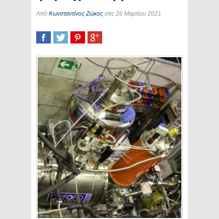
Από
Κωνσταντίνος Ζώκος
στις 26 Μαρτίου 2021
SHARE
TWEET
SHARE
SHARE