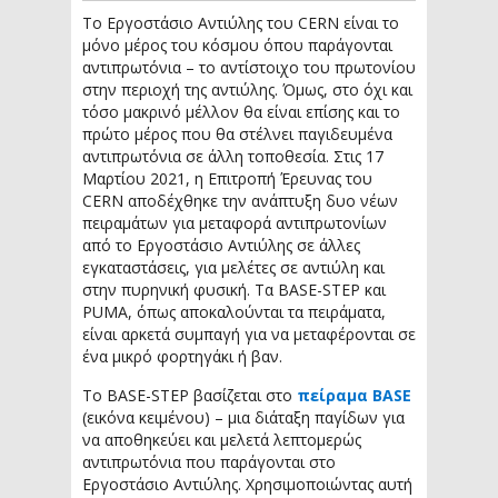
Το Εργοστάσιο Αντιύλης του CERN είναι το
μόνο μέρος του κόσμου όπου παράγονται
αντιπρωτόνια – το αντίστοιχο του πρωτονίου
στην περιοχή της αντιύλης. Όμως, στο όχι και
τόσο μακρινό μέλλον θα είναι επίσης και το
πρώτο μέρος που θα στέλνει παγιδευμένα
αντιπρωτόνια σε άλλη τοποθεσία. Στις 17
Μαρτίου 2021, η Επιτροπή Έρευνας του
CERN αποδέχθηκε την ανάπτυξη δυο νέων
πειραμάτων για μεταφορά αντιπρωτονίων
από το Εργοστάσιο Αντιύλης σε άλλες
εγκαταστάσεις, για μελέτες σε αντιύλη και
στην πυρηνική φυσική. Τα BASE-STEP και
PUMA, όπως αποκαλούνται τα πειράματα,
είναι αρκετά συμπαγή για να μεταφέρονται σε
ένα μικρό φορτηγάκι ή βαν.
Το BASE-STEP βασίζεται στο
πείραμα BASE
(εικόνα κειμένου) – μια διάταξη παγίδων για
να αποθηκεύει και μελετά λεπτομερώς
αντιπρωτόνια που παράγονται στο
Εργοστάσιο Αντιύλης. Χρησιμοποιώντας αυτή