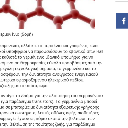
Γερμανένιο (δομή)
ερμανένιο, αλλά και το πυριτένιο και γραφένιο, είναι
ικοί υποψήφιοι να παρουσιάσουν το κβαντικό σπιν Hall
t καθιστά το γερμάνενιο ιδανικό υποψήφιο για να
αινόμενο σε θερμοκρασίες εύκολα προσβάσιμες από την
ε μεγάλη τεχνολογική σημασία, το γερμανένιο και το
 προσφέρουν την δυνατότητα ανοίγματος ενεργειακού
ξωτερικά εφαρμοζόμενου ηλεκτρικού πεδίου,
ζευξης με το υπόστρωμα.
 ανοίγει το δρόμο για την υλοποίηση του γερμανένιου
t (για παράδειγμα transistors). Το γερμανένιο μπορεί
μα σε μπαταρίες με δυνατότητα εξαιρετικής γρήγορης
κτρονικά συστήματα, λεπτές οθόνες αφής, αισθητήρες,
εφαρμογές έχουν ως κύριο σκοπό την βελτίωση των
την βελτίωση της ποιότητας ζωής, για παράδειγμα