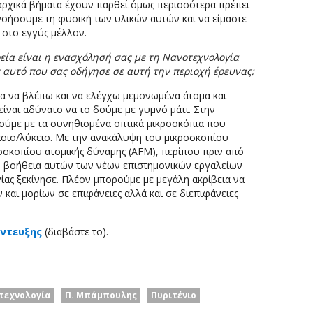
ρχικά βήματα έχουν παρθεί όμως περισσότερα πρέπει
νοήσουμε τη φυσική των υλικών αυτών και να είμαστε
 στο εγγύς μέλλον.
εία είναι η ενασχόλησή σας με τη Νανοτεχνολογία
αν αυτό που σας οδήγησε σε αυτή την περιοχή έρευνας;
α να βλέπω και να ελέγχω μεμονωμένα άτομα και
είναι αδύνατο να το δούμε με γυμνό μάτι. Στην
δούμε με τα συνηθισμένα οπτικά μικροσκόπια που
σιο/λύκειο. Με την ανακάλυψη του μικροσκοπίου
οσκοπίου ατομικής δύναμης (AFM), περίπου πριν από
ην βοήθεια αυτών των νέων επιστημονικών εργαλείων
ίας ξεκίνησε. Πλέον μπορούμε με μεγάλη ακρίβεια να
αι μορίων σε επιφάνειες αλλά και σε διεπιφάνειες
έντευξης
(διαβάστε το).
τεχνολογία
Π. Μπάμπουλης
Πυριτένιο