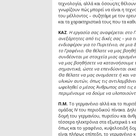
τεχνολογία, αλλά και όσους/ες θέλουν
γνωρίζουν πώς μπορεί να είναι η τεχν
του μέλλοντος – συζητάμε με τον ερευν
και τα χαρακτηριστικά τους που τα καθ
ΚΑΖ
.
Η εργασία σας αναφέρεται στο Γ
ανεξάρτητες από τις δικές σας – για τ
ενδιαφέρον για το Πυριτένιο, σε μια
το Γραφένιο. Θα θέλατε να μας βοηθή
συνδέονται με στοιχεία μιας ορισμένη
να μας βοηθήσετε να κατανοήσουμε τί
σημαντικά, ώστε να επενδύονται οικο
Θα θέλατε να μας ονομάσετε ή και να
υλικών αυτών, όπως τις αντιλαμβάνεσ
ωφεληθεί ο μέσος Άνθρωπος από τις 
περιμένουμε να δούμε να υλοποιούντα
Π.Μ.
Το γερμανένιο αλλά και το πυριτέ
ομάδας IV του περιοδικού πίνακα. Δηλ
δομή του γερμανίου, πυριτίου και άνθ
τέσσερα ηλεκτρόνια στα εξωτερικά s κα
όπως και το γραφένιο, κυψελοειδή δομ
είναι πλήρως επίπεδη, το γερμανένιο κ