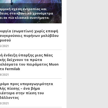
αμμική σχέση εντροπίας και
βειας στα κβαντικά χρονόμετρα
ει σε πιο κλασικά συστήματα;
ουργία (σωματίων) χωρίς επαφή
 συγκρούσεις πυρήνων μολύβδου
χρυσού
5/2021
ρή ένδειξη ύπαρξης μιας Νέας
κής δείχνουν τα πρώτα
ελέσματα του πειράματος Muon
το Fermilab
4/2021
δρόμο προς υπεραγωγιμότητα
λής πίεσης – ένα βήμα
ιέστερα στην πίεση του
βάλλοντος
3/2021