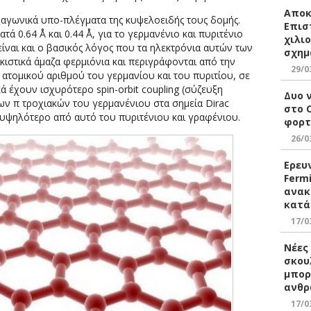
Αποκ
γωνικά υπο-πλέγματα της κυψελοειδής τους δομής.
Επισ
τά 0.64 Å και 0.44 Å, για το γερμανένιο και πυριτένιο
χιλι
είναι και ο βασικός λόγος που τα ηλεκτρόνια αυτών των
σχημ
ιστικά άμαζα φερμιόνια και περιγράφονται από την
29/0
ατομικού αριθμού του γερμανίου και του πυριτίου, σε
ά έχουν ισχυρότερo spin-orbit coupling (σύζευξη
Δυο 
των π τροχιακών του γερμανένιου στα σημεία Dirac
στο 
ά υψηλότερο από αυτό του πυριτένιου και γραφένιου.
φορτ
26/0
Ερευ
Ferm
ανακ
κατά
17/0
Νέες
σκου
μπορ
ανθρ
17/0