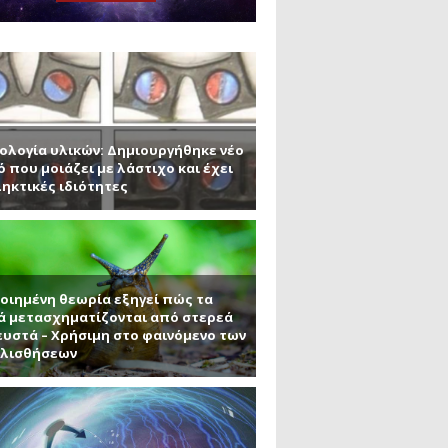
μανένιο και πυριτένιο (Μέρος
το ΜΙΤ)
ου ΑΠΘ)
ε την σκοτεινή ύλη
ολογία υλικών: Δημιουργήθηκε νέο
ό που μοιάζει με λάστιχο και έχει
ηκτικές ιδιότητες
οιημένη θεωρία εξηγεί πώς τα
ά μετασχηματίζονται από στερεά
ευστά – Χρήσιμη στο φαινόμενο των
ολισθήσεων