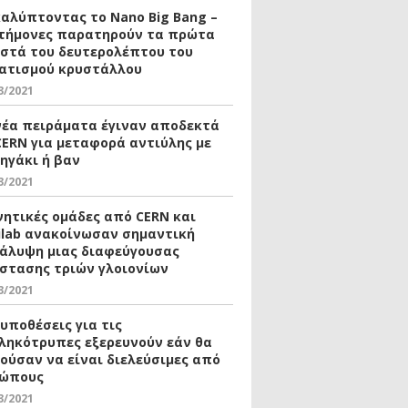
αλύπτοντας το Nano Big Bang –
τήμονες παρατηρούν τα πρώτα
οστά του δευτερολέπτου του
ατισμού κρυστάλλου
3/2021
νέα πειράματα έγιναν αποδεκτά
CERN για μεταφορά αντιύλης με
ηγάκι ή βαν
3/2021
νητικές ομάδες από CERN και
ilab ανακοίνωσαν σημαντική
άλυψη μιας διαφεύγουσας
στασης τριών γλοιονίων
3/2021
 υποθέσεις για τις
ληκότρυπες εξερευνούν εάν θα
ούσαν να είναι διελεύσιμες από
ώπους
3/2021