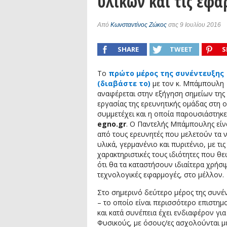
υλικών και τις εφα
Συνέντευξη: Συζητώντας με τον ερευ
1)
podcast: Τι είναι τα Βαρυτικά Κύματ
Από
Κωνσταντίνος Ζώκος
στις 9 Ιουλίου 2016
podcast: Αναζητώντας τα Βαρυτικά Κ
SHARE
TWEET
S
Συνέντευξη: Ο ερευνητής Διονύσης Αν
Το
πρώτο μέρος της συνέντευξης
(
διαβάστε το
)
με τον κ. Μπάμπουλη
αναφέρεται στην εξήγηση σημείων της
εργασίας της ερευνητικής ομάδας στη 
συμμετέχει και η οποία παρουσιάστηκε
egno.gr
. Ο Παντελής Μπάμπουλης είν
από τους ερευνητές που μελετούν τα 
υλικά, γερμανένιο και πυριτένιο, με τις
χαρακτηριστικές τους ιδιότητες που θε
ότι θα τα καταστήσουν ιδιαίτερα χρήσι
τεχνολογικές εφαρμογές, στο μέλλον.
Στο σημερινό δεύτερο μέρος της συνέ
– το οποίο είναι περισσότερο επιστημ
και κατά συνέπεια έχει ενδιαφέρον για
Φυσικούς, με όσους/ες ασχολούνται μ