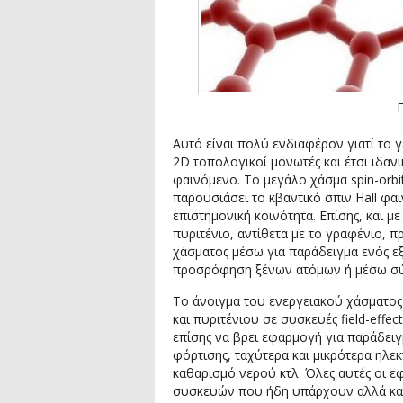
Αυτό είναι πολύ ενδιαφέρον γιατί το γ
2D τοπολογικοί μονωτές και έτσι ιδαν
φαινόμενο. Το μεγάλο χάσμα spin-orbi
παρουσιάσει το κβαντικό σπιν Hall φ
επιστημονική κοινότητα. Επίσης, και μ
πυριτένιο, αντίθετα με το γραφένιο,
χάσματος μέσω για παράδειγμα ενός ε
προσρόφηση ξένων ατόμων ή μέσω σύ
Το άνοιγμα του ενεργειακού χάσματος
και πυριτένιου σε συσκευές field-effec
επίσης να βρει εφαρμογή για παράδειγ
φόρτισης, ταχύτερα και μικρότερα ηλε
καθαρισμό νερού κτλ. Όλες αυτές οι 
συσκευών που ήδη υπάρχουν αλλά και 