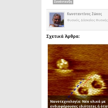
Συνέντευξη
Κωνσταντίνος Ζώκος
Φυσικός, Δάσκαλος Φυσικής
Σχετικά Άρθρα:
Νανοτεχνολογία: Νέα υλικά με
ενδιαφέρουσες ιδιότητες ή ότα