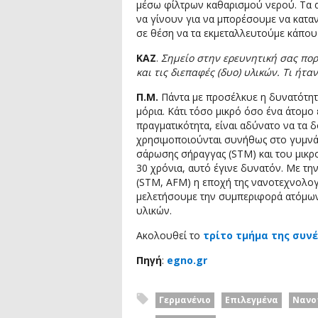
μέσω φίλτρων καθαρισμού νερού. Τα α
να γίνουν για να μπορέσουμε να κατα
σε θέση να τα εκμεταλλευτούμε κάπου
ΚΑΖ
.
Σημείο στην ερευνητική σας πορ
και τις διεπαφές (δυο) υλικών. Τι ήτ
Π.Μ.
Πάντα με προσέλκυε η δυνατότητ
μόρια. Κάτι τόσο μικρό όσο ένα άτομο 
πραγματικότητα, είναι αδύνατο να τα 
χρησιμοποιούνται συνήθως στο γυμνά
σάρωσης σήραγγας (STM) και του μικρ
30 χρόνια, αυτό έγινε δυνατόν. Με τ
(STM, AFM) η εποχή της νανοτεχνολογ
μελετήσουμε την συμπεριφορά ατόμων κ
υλικών.
Ακολουθεί το
τρίτο τμήμα της συν
Πηγή
:
egno.gr
Γερμανένιο
Επιλεγμένα
Νανο