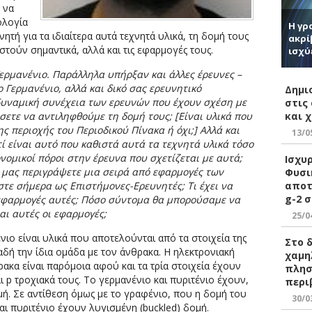
 να
ολογία
Η γρ
ητή για τα ιδιαίτερα αυτά τεχνητά υλικά, τη δομή τους
ακρί
ιστούν σημαντικά, αλλά και τις εφαρμογές τους.
ισχύ
ερμανένιο. Παράλληλα υπήρξαν και άλλες έρευνες –
ο Γερμανένιο, αλλά και δικό σας ερευνητικό
Δημι
 δυναμική συνέχεια των ερευνών που έχουν σχέση με
στις
και 
σετε να αντιληφθούμε τη δομή τους; [Είναι υλικά που
ς περιοχής του Περιοδικού Πίνακα ή όχι;] Αλλά και
13/0
 είναι αυτό που καθιστά αυτά τα τεχνητά υλικά τόσο
νομικοί πόροι στην έρευνα που σχετίζεται με αυτά;
Ισχυ
 μας περιγράψετε μια σειρά από εφαρμογές των
Φυσι
αποτ
τε σήμερα ως Επιστήμονες-Ερευνητές; Τι έχει να
g-2 σ
εφαρμογές αυτές; Πόσο σύντομα θα μπορούσαμε να
ι αυτές οι εφαρμογές;
25/0
νιο είναι υλικά που αποτελούνται από τα στοιχεία της
Στο 
αδή την ίδια ομάδα με τον άνθρακα. Η ηλεκτρονιακή
χαμη
ρακα είναι παρόμοια αφού και τα τρία στοιχεία έχουν
πλησ
ι p τροχιακά τους. Το γερμανένιο και πυριτένιο έχουν,
περι
ή. Σε αντίθεση όμως με το γραφένιο, που η δομή του
30/0
αι πυριτένιο έχουν λυγισμένη (buckled) δομή.