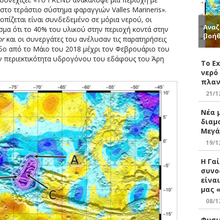
ο τεράστιο σύστημα φαραγγιών Valles Marineris».
πίζεται είναι συνδεδεμένο σε μόρια νερού, οι
Αναζ
μα ότι το 40% του υλικού στην περιοχή κοντά στην
βοήθ
or
και οι συνεργάτες του ανέλυσαν τις παρατηρήσεις
οδο από το Μάιο του 2018 μέχρι τον Φεβρουάριο του
ην περιεκτικότητα υδρογόνου του εδάφους του Άρη
Το E
νερό
πλαν
21/1
Νέα 
διαμ
Μεγά
19/1
Η Γα
συνο
είνα
μας 
08/1
Φυσι