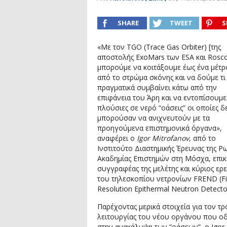
Συνέντευξη: Συζητώντας με τον ερευ
1)
podcast: Τι είναι τα Βαρυτικά Κύματ
SHARE
TWEET
S
podcast: Αναζητώντας τα Βαρυτικά Κ
«Με τον TGO (Trace Gas Orbiter) [της
Συνέντευξη: Ο ερευνητής Διονύσης Αν
αποστολής ExoMars των ESA και Rosc
μπορούμε να κοιτάξουμε έως ένα μέτρ
από το στρώμα σκόνης και να δούμε τι
πραγματικά συμβαίνει κάτω από την
επιφάνεια του Άρη και να εντοπίσουμε
πλούσιες σε νερό “οάσεις” οι οποίες δ
μπορούσαν να ανιχνευτούν με τα
προηγούμενα επιστημονικά όργανα»,
αναφέρει ο
Igor Mitrofanov
, από το
Ινστιτούτο Διαστημικής Έρευνας της Ρ
Ακαδημίας Επιστημών στη Μόσχα, επι
συγγραφέας της μελέτης και κύριος ερ
του τηλεσκοπίου νετρονίων FREND (F
Resolution Epithermal Neutron Detecto
Παρέχοντας μερικά στοιχεία για τον τ
λειτουργίας του νέου οργάνου που ο
στην ανακάλυψη των “οάσεων”, ο Igor