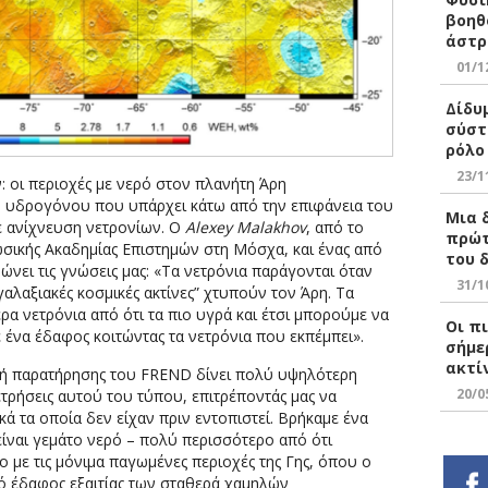
βοηθ
άστρ
01/1
Δίδυ
σύστ
ρόλο
23/1
 οι περιοχές με νερό στον πλανήτη Άρη
υ υδρογόνου που υπάρχει κάτω από την επιφάνεια του
Μια 
ε ανίχνευση νετρονίων. Ο
Alexey Malakhov
, από το
πρώτ
ωσικής Ακαδημίας Επιστημών στη Μόσχα, και ένας από
του 
ώνει τις γνώσεις μας: «Τα νετρόνια παράγονται όταν
31/1
αλαξιακές κοσμικές ακτίνες” χτυπούν τον Άρη. Τα
α νετρόνια από ότι τα πιο υγρά και έτσι μπορούμε να
Οι πι
ένα έδαφος κοιτώντας τα νετρόνια που εκπέμπει».
σήμε
ακτί
ική παρατήρησης του FREND δίνει πολύ υψηλότερη
20/0
ρήσεις αυτού του τύπου, επιτρέποντάς μας να
ά τα οποία δεν είχαν πριν εντοπιστεί. Βρήκαμε ένα
α είναι γεμάτο νερό – πολύ περισσότερο από ότι
ο με τις μόνιμα παγωμένες περιοχές της Γης, όπου ο
ό έδαφος εξαιτίας των σταθερά χαμηλών