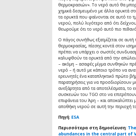
θερμοκρασιών». Το νερό αυτό θα μπορ
χημικά δεσμευμένο με άλλα ορυκτά στ
τα ορυκτά που φαίνονται σε αυτό το 
νερού, πολύ λιγότερο από ότι δείχνου
θεωρούμε ότι το νερό αυτό πιο πιθανά
Ο πάγος συνήθως εξατμίζεται σε αυτή
θερμοκρασίας, πίεσης κοντά στον ισημε
πρέπει να υπάρχει ο σωστός συνδυασμ
καλυφθούν τα ορυκτά από την απώλεια
– ακόμη – ασαφές μίγμα συνθηκών πρέπε
νερό – ή αυτό με κάποιο τρόπο να ανα
ερευνητές ένα καταπληκτικό πρώτο βήμ
παρατηρήσεις για να προσδιορίσουν μ
ανεξάρτητα από τα αποτελέσματα, το εύ
συσκευών του TGO στο να επιτρέπουν
επιφάνεια του Άρη – και αποκαλύπτει 
αποθήκη νερού σε αυτή την περιοχή τ
Πηγή
:
ESA
Περισσότερα στη δημοσίευση
:
The
abundances in the central part of 