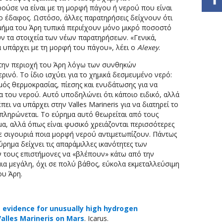
ούσε να είναι με τη μορφή πάγου ή νερού που είναι
ο έδαφος. Ωστόσο, άλλες παρατηρήσεις δείχνουν ότι
τμήμα του Άρη τυπικά περιέχουν μόνο μικρό ποσοστό
ν τα στοιχεία των νέων παρατηρήσεων. «Γενικά,
 υπάρχει με τη μορφή του πάγου», λέει ο
Alexey
.
 την περιοχή του Άρη λόγω των συνθηκών
ρινό. Το ίδιο ισχύει για το χημικά δεσμευμένο νερό:
ός θερμοκρασίας, πίεσης και ενυδάτωσης για να
 του νερού. Αυτό υποδηλώνει ότι κάποιο ειδικό, αλλά
ι να υπάρχει στην Valles Marineris για να διατηρεί το
πληρώνεται. Το εύρημα αυτό θεωρείται από τους
α, αλλά όπως είναι φυσικό χρειάζονται περισσότερες
ε σιγουριά ποια μορφή νερού αντιμετωπίζουν. Πάντως
ρημα δείχνει τις απαράμιλλες ικανότητες των
 τους επιστήμονες να «βλέπουν» κάτω από την
μια μεγάλη, όχι σε πολύ βάθος, εύκολα εκμεταλλεύσιμη
ου Άρη.
 evidence for unusually high hydrogen
Valles Marineris on Mars
. Icarus.