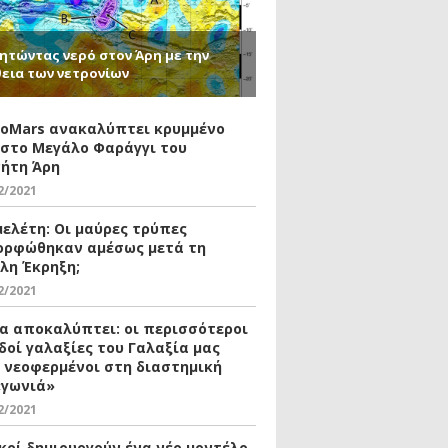
ητώντας νερό στον Άρη με την
εια των νετρονίων
xoMars ανακαλύπτει κρυμμένο
 στο Μεγάλο Φαράγγι του
ήτη Άρη
2/2021
μελέτη: Οι μαύρες τρύπες
ορφώθηκαν αμέσως μετά τη
λη Έκρηξη;
2/2021
ία αποκαλύπτει: οι περισσότεροι
δοί γαλαξίες του Γαλαξία μας
ι νεοφερμένοι στη διαστημική
«γωνιά»
2/2021
κοί δημιουργούν ένα νέο μοντέλο