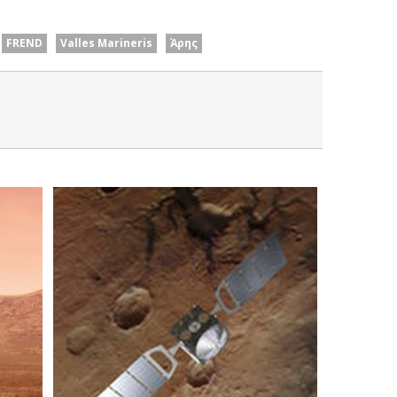
FREND
Valles Marineris
Άρης