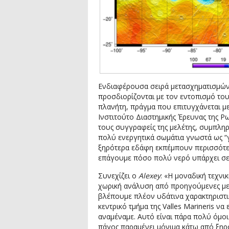
Ενδιαφέρουσα σειρά μετασχηματισμών:
προσδιορίζονται με τον εντοπισμό το
πλανήτη, πράγμα που επιτυγχάνεται μ
Ινστιτούτο Διαστημικής Έρευνας της Ρ
τους συγγραφείς της μελέτης, συμπληρ
πολύ ενεργητικά σωμάτια γνωστά ως “γ
ξηρότερα εδάφη εκπέμπουν περισσότερ
επάγουμε πόσο πολύ νερό υπάρχει σε 
Συνεχίζει ο
Alexey
: «Η μοναδική τεχν
χωρική ανάλυση από προηγούμενες μετ
βλέπουμε πλέον υδάτινα χαρακτηριστικ
κεντρικό τμήμα της Valles Marineris ν
αναμέναμε. Αυτό είναι πάρα πολύ όμοι
πάγος παραμένει μόνιμα κάτω από ξηρ