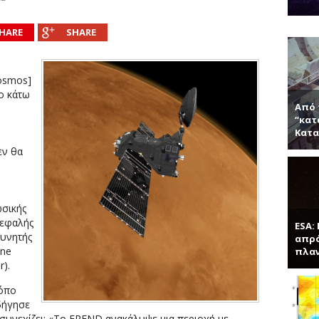
νητή κ. Παντελή Μπάμπουλη για τα ενδιαφέροντα τεχνητά υλικά, γερ
α (Συνέντευξη με τον Ερωτόκριτο Κατσαβουνίδη, διευθυντή έρευνας σ
HARE
SHARE
ύματα (Συνέντευξη με τον Χρήστο Τσάγκα, Αναπληρωτή Καθηγητή τ
τύπας με απλά λόγια μας μαθαίνει το χαλαρόνιο και τη σχέση του μ
osmos]
ο κάτω
Από 
“κατ
Κατα
εν θα
ωσικής
κεφαλής
ESA:
ευνητής
απρό
ine
πλα
r).
ρόπο
δήγησε
 συνεχίζει: «Το FREND ανακάλυψε μια περιοχή με