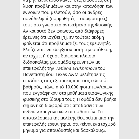
λύση προβλημάτων και στην κατανόηση των
εννοιών που μελετούν, όσο οι άνδρες
συνάδελφοί (συμμαθητές – συμφοιτητές)
τους στο γνωστικό αντικείμενο της Φυσικής.
Αν και αυτό δεν φαίνεται από διάφορες
έρευνες ότι ισχύει [
1
], εν τούτοις ακόμη
φαίνεται ότι προβληματίζει τους ερευνητές.
Ελπίζοντας να ελέγξουν αυτή την υπόθεση,
αν ισχύει ή όχι σε διάφορα πλαίσια
διδασκαλίας, μια ομάδα ερευνητών με
επικεφαλής την
Tatiana Erukhimova
του
Πανεπιστημίου Texas A&M μελέτησε τις
επιδόσεις στις εξετάσεις και τους τελικούς
βαθμούς, πάνω από 10.000 φοιτητών/τριών
που εγγράφηκαν στα μαθήματα εισαγωγικής
φυσικής στο ίδρυμά τους. Η ομάδα δεν βρήκε
σημαντική διαφορά στις αποδόσεις των
ανδρών και γυναικών σπουδαστών. Τα
αποτελέσματα της μελέτης θεωρείται από την
επικεφαλής ερευνήτρια, ότι «είναι ένα ισχυρό
μήνυμα για σπουδαστές και δασκάλους».