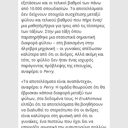
εξετάσεων και οι τελικοί βαθμοί των πάνω
από 10.000 σπουδαστών. Τα αποτελέσματα
δεν δείχνουν στοιχεία συσχέτισης μεταξύ
φύλου και τελικού βαθμού που πήρε ένας/
μια μαθητής/ήτρια για τρεις από τις τέσσερεις
των τάξεων. Στην μια τάξη όπου
παρατηρήθηκε μια στατιστικά σημαντική
διαφορά φύλου – στη βασισμένη στην
άλγεβρα μηχανική – οι γυναίκες απέδωσαν
καλύτερα από ότι οι άνδρες. Αλλά ακόμη και
τότε, το φύλλο δεν ήταν ένας ισχυρός
παράγοντας πρόβλεψης της επιτυχίας,
αναφέρει ο
Perry
.
«Τα αποτελέσματα είναι αναπάντεχα»,
αναφέρει ο
Perry
. Η ομάδα θεωρούσε ότι θα
έβρισκαν κάποια διαφορά μεταξύ των
φύλων, στα δεδομένα τους. Η
Erukhimova
ελπίζει ότι τα αποτελέσματα θα βοηθήσουν
να διαλυθεί το στερεότυπο ότι οι άνδρες
είναι καλύτεροι στη φυσική από ότι οι
γυναίκες, ένα πιστεύω που έχει δει να
επηρεάζει αρνητικά την εμπιστοσύνη πολλών