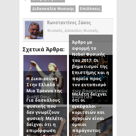
Διδασκαλία Φυσικής
Επιδόσεις
Κωνσταντίνος Ζώκος
Φυσικός, Δάσκαλος Φυσικής
Άρθρο με
αφορμή το
Σχετικά Άρθρα:
Nobel Φυσικής
του 2017: Οι
βηματισμοί της
Επιστήμης και η
Η Δικαιοσύνη
πορεία προς
Στην Ελλάδα –
τον εντοπισμό
Μια Έρευνα της
των βαρυτικών
Μελέτη δείχνει
διαΝΕΟσις
κυμάτων
Για δασκάλους
ότι οι
φυσικής που
εγκέφαλοι
δεν γνωρίζουν
κοριτσιών και
φυσική: Μελέτη
αγοριών είναι
δείχνει ότι η
όμοιοι
επιμόρφωση
παράγοντας