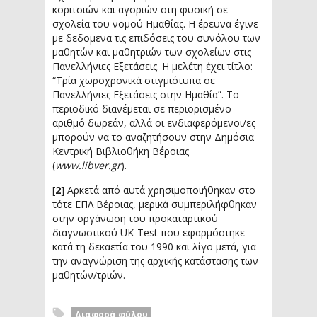
κοριτσιών και αγοριών στη φυσική σε
σχολεία του νομού Ημαθίας. Η έρευνα έγινε
με δεδομενα τις επιδόσεις του συνόλου των
μαθητών και μαθητριών των σχολείων στις
Πανελλήνιες Εξετάσεις. Η μελέτη έχει τίτλο:
“Τρία χωροχρονικά στιγμιότυπα σε
Πανελλήνιες Εξετάσεις στην Ημαθία”. Το
περιοδικό διανέμεται σε περιορισμένο
αριθμό δωρεάν, αλλά οι ενδιαφερόμενοι/ες
μπορούν να το αναζητήσουν στην Δημόσια
Κεντρική Βιβλιοθήκη Βέροιας
(
www.libver.gr
).
[
2
] Αρκετά από αυτά χρησιμοποιήθηκαν στο
τότε ΕΠΛ Βέροιας, μερικά συμπεριλήφθηκαν
στην οργάνωση του προκαταρτικού
διαγνωστικού UK-Test που εφαρμόστηκε
κατά τη δεκαετία του 1990 και λίγο μετά, για
την αναγνώριση της αρχικής κατάστασης των
μαθητών/τριών.
Διαφορά φύλου