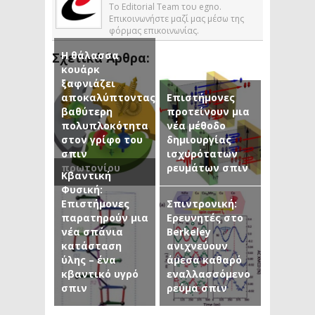
Το Editorial Team του egno.
Επικοινωνήστε μαζί μας μέσω της
φόρμας επικοινωνίας.
Η θάλασσα
Σχετικά Άρθρα:
κουάρκ
ξαφνιάζει
αποκαλύπτοντας
Επιστήμονες
βαθύτερη
προτείνουν μια
πολυπλοκότητα
νέα μέθοδο
στον γρίφο του
δημιουργίας
σπιν
ισχυρότατων
πρωτονίου
ρευμάτων σπιν
Κβαντική
Φυσική:
Επιστήμονες
Σπιντρονική:
παρατηρούν μια
Ερευνητές στο
νέα σπάνια
Berkeley
κατάσταση
ανιχνεύουν
ύλης – ένα
άμεσα καθαρό
κβαντικό υγρό
εναλλασσόμενο
σπιν
ρεύμα σπιν