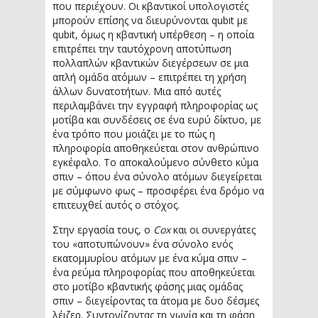
που περιέχουν. Οι κβαντικοί υπολογιστές
μπορούν επίσης να διευρύνονται qubit με
qubit, όμως η κβαντική υπέρθεση – η οποία
επιτρέπει την ταυτόχρονη αποτύπωση
πολλαπλών κβαντικών διεγέρσεων σε μια
απλή ομάδα ατόμων – επιτρέπει τη χρήση
άλλων δυνατοτήτων. Μια από αυτές
περιλαμβάνει την εγγραφή πληροφορίας ως
μοτίβα και συνδέσεις σε ένα ευρύ δίκτυο, με
ένα τρόπο που μοιάζει με το πώς η
πληροφορία αποθηκεύεται στον ανθρώπινο
εγκέφαλο. Το αποκαλούμενο σύνθετο κύμα
σπιν – όπου ένα σύνολο ατόμων διεγείρεται
με σύμφωνο φως – προσφέρει ένα δρόμο να
επιτευχθεί αυτός ο στόχος.
Στην εργασία τους, ο
Cox
και οι συνεργάτες
του «αποτυπώνουν» ένα σύνολο ενός
εκατομμυρίου ατόμων με ένα κύμα σπιν –
ένα ρεύμα πληροφορίας που αποθηκεύεται
στο μοτίβο κβαντικής φάσης μιας ομάδας
σπιν – διεγείροντας τα άτομα με δυο δέσμες
λέιζερ. Συντονίζοντας τη γωνία και τη φάση