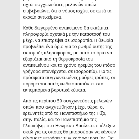
οχτώ συγχωνεύσεις μελανών οπών
επιβεβαιώνει ότι ο νόμος ισχύει σε αυτά τα
ακραία αντικείμενα.
Κάθε διεγερμένο αντικείμενο θα εκπέμπει
πληροφορία σχετικά με την κατάστασή του
μέχρι να επιστρέψει σε ισορροπία. Η θεωρία
προβλέπει ένα όριο για το ρυθμό αυτής της
εκπομπής πληροφορίας, με αυτό το όριο να
εξαρτάται από τη θερμοκρασία του
αντικειμένου και το χρόνο ηρεμίας του (πόσο
γρήγορα επανέρχεται σε ισορροπία). Για τις
πρόσφατα συγχωνευμένες μαύρες τρύπες, οι
παράμετροι αυτές κωδικοποιούνται στα
εκπεμπόμενα βαρυτικά κύματα.
Από τις περίπου 50 συγχωνεύσεις μελανών
οπών που ανιχνεύθηκαν μέχρι τώρα, οι
ερευνητές από το Πανεπιστήμιο της Πίζα,
στην Ιταλία, και το Πανεπιστήμιο της
Γλασκόβης στο Ηνωμένο Βασίλειο, επέλεξαν
οκτώ για τις οποίες θα μπορούσαν να κάνουν
σίγουρες μετρήσεις των χρόνων ηρεμίας. Για