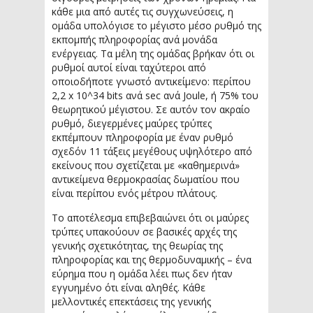
κάθε μια από αυτές τις συγχωνεύσεις, η
ομάδα υπολόγισε το μέγιστο μέσο ρυθμό της
εκπομπής πληροφορίας ανά μονάδα
ενέργειας. Τα μέλη της ομάδας βρήκαν ότι οι
ρυθμοί αυτοί είναι ταχύτεροι από
οποιοδήποτε γνωστό αντικείμενο: περίπου
2,2 x 10^34 bits ανά sec ανά Joule, ή 75% του
θεωρητικού μέγιστου. Σε αυτόν τον ακραίο
ρυθμό, διεγερμένες μαύρες τρύπες
εκπέμπουν πληροφορία με έναν ρυθμό
σχεδόν 11 τάξεις μεγέθους υψηλότερο από
εκείνους που σχετίζεται με «καθημερινά»
αντικείμενα θερμοκρασίας δωματίου που
είναι περίπου ενός μέτρου πλάτους.
Το αποτέλεσμα επιβεβαιώνει ότι οι μαύρες
τρύπες υπακούουν σε βασικές αρχές της
γενικής σχετικότητας, της θεωρίας της
πληροφορίας και της θερμοδυναμικής – ένα
εύρημα που η ομάδα λέει πως δεν ήταν
εγγυημένο ότι είναι αληθές. Κάθε
μελλοντικές επεκτάσεις της γενικής