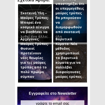
υποστηρίζει ότι
οι υπερμεγέθεις
Σκοτεινή Ύλη –
μαύρες τρύπες
Μαύρες Τρύπες:
θα μπορούσαν
Μπορεί ένα
να
κοσμικό αίνιγμα
διαμορφωθούν
να βοηθήσει να
από σκοτεινή
λυθεί ένα άλλο;
ύλη
Αρχέγονες
Βαρυτικά
Μαύρες Τρύπες:
Κύματα: Νέα
Φυσικοί
μέθοδος
προτείνουν
χρησιμοποιεί
νέες θεωρίες
τα βαρυτικά
για τις μαύρες
κύματα για να
τρύπες από το
συλλάβει
πολύ πρώιμο
διαφεύγουσες
σύμπαν
μαύρες τρύπες
Εγγραφείτε στο Newsletter