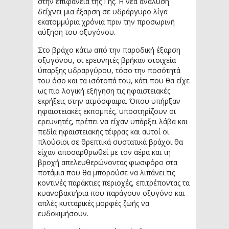
στην επιφάνεια της Γης. Η νέα ανάλυση
δείχνει μια έξαρση σε υδράργυρο λίγα
εκατομμύρια χρόνια πριν την προσωρινή
αύξηση του οξυγόνου.
Στο βράχο κάτω από την παροδική έξαρση
οξυγόνου, οι ερευνητές βρήκαν στοιχεία
ύπαρξης υδραργύρου, τόσο την ποσότητά
του όσο και τα ισότοπά του, κάτι που θα είχε
ως πιο λογική εξήγηση τις ηφαιστειακές
εκρήξεις στην ατμόσφαιρα. Όπου υπήρξαν
ηφαιστειακές εκπομπές, υποστηρίζουν οι
ερευνητές, πρέπει να είχαν υπάρξει λάβα και
πεδία ηφαιστειακής τέφρας και αυτοί οι
πλούσιοι σε θρεπτικά συστατικά βράχοι θα
είχαν αποσαρθρωθεί με τον αέρα και τη
βροχή απελευθερώνοντας φωσφόρο στα
ποτάμια που θα μπορούσε να λιπάνει τις
κοντινές παράκτιες περιοχές, επιτρέποντας τα
κυανοβακτήρια που παράγουν οξυγόνο και
απλές κυτταρικές μορφές ζωής να
ευδοκιμήσουν.