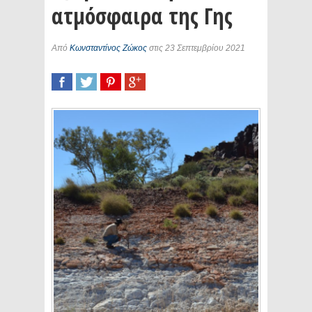
ατμόσφαιρα της Γης
Από
Κωνσταντίνος Ζώκος
στις 23 Σεπτεμβρίου 2021
SHARE
TWEET
SHARE
SHARE