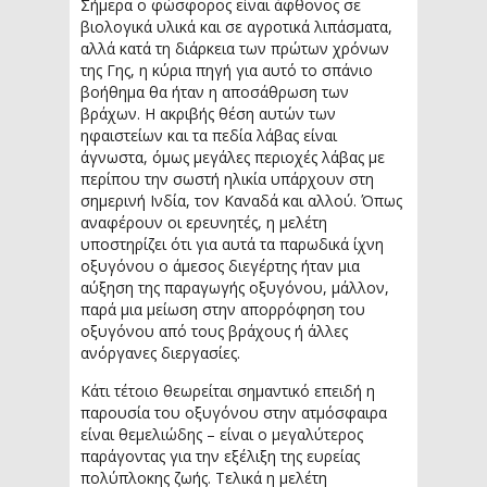
Σήμερα ο φώσφορος είναι άφθονος σε
βιολογικά υλικά και σε αγροτικά λιπάσματα,
αλλά κατά τη διάρκεια των πρώτων χρόνων
της Γης, η κύρια πηγή για αυτό το σπάνιο
βοήθημα θα ήταν η αποσάθρωση των
βράχων. Η ακριβής θέση αυτών των
ηφαιστείων και τα πεδία λάβας είναι
άγνωστα, όμως μεγάλες περιοχές λάβας με
περίπου την σωστή ηλικία υπάρχουν στη
σημερινή Ινδία, τον Καναδά και αλλού. Όπως
αναφέρουν οι ερευνητές, η μελέτη
υποστηρίζει ότι για αυτά τα παρωδικά ίχνη
οξυγόνου ο άμεσος διεγέρτης ήταν μια
αύξηση της παραγωγής οξυγόνου, μάλλον,
παρά μια μείωση στην απορρόφηση του
οξυγόνου από τους βράχους ή άλλες
ανόργανες διεργασίες.
Κάτι τέτοιο θεωρείται σημαντικό επειδή η
παρουσία του οξυγόνου στην ατμόσφαιρα
είναι θεμελιώδης – είναι ο μεγαλύτερος
παράγοντας για την εξέλιξη της ευρείας
πολύπλοκης ζωής. Τελικά η μελέτη