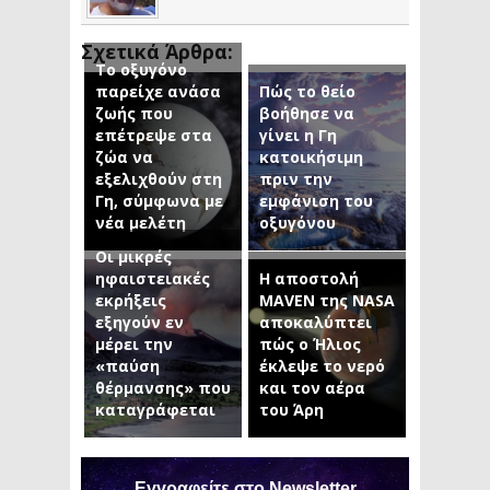
Σχετικά Άρθρα:
Το οξυγόνο
παρείχε ανάσα
Πώς το θείο
ζωής που
βοήθησε να
επέτρεψε στα
γίνει η Γη
ζώα να
κατοικήσιμη
εξελιχθούν στη
πριν την
Γη, σύμφωνα με
εμφάνιση του
νέα μελέτη
οξυγόνου
Οι μικρές
ηφαιστειακές
Η αποστολή
εκρήξεις
MAVEN της NASA
εξηγούν εν
αποκαλύπτει
μέρει την
πώς ο Ήλιος
«παύση
έκλεψε το νερό
θέρμανσης» που
και τον αέρα
καταγράφεται
του Άρη
Εγγραφείτε στο Newsletter