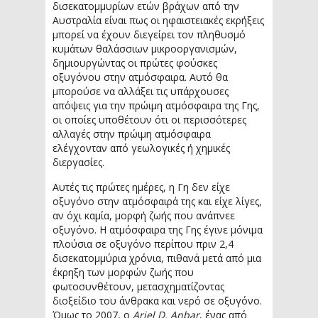
δισεκατομμυρίων ετών βράχων από την
Αυστραλία είναι πως οι ηφαιστειακές εκρήξεις
μπορεί να έχουν διεγείρει τον πληθυσμό
κυμάτων θαλάσσιων μικροοργανισμών,
δημιουργώντας οι πρώτες φούσκες
οξυγόνου στην ατμόσφαιρα. Αυτό θα
μπορούσε να αλλάξει τις υπάρχουσες
απόψεις για την πρώιμη ατμόσφαιρα της Γης,
οι οποίες υποθέτουν ότι οι περισσότερες
αλλαγές στην πρώιμη ατμόσφαιρα
ελέγχονταν από γεωλογικές ή χημικές
διεργασίες.
Αυτές τις πρώτες ημέρες, η Γη δεν είχε
οξυγόνο στην ατμόσφαιρά της και είχε λίγες,
αν όχι καμία, μορφή ζωής που ανάπνεε
οξυγόνο. Η ατμόσφαιρα της Γης έγινε μόνιμα
πλούσια σε οξυγόνο περίπου πριν 2,4
δισεκατομμύρια χρόνια, πιθανά μετά από μια
έκρηξη των μορφών ζωής που
φωτοσυνθέτουν, μετασχηματίζοντας
διοξείδιο του άνθρακα και νερό σε οξυγόνο.
Όμως το 2007, ο
Ariel D. Anbar
, ένας από