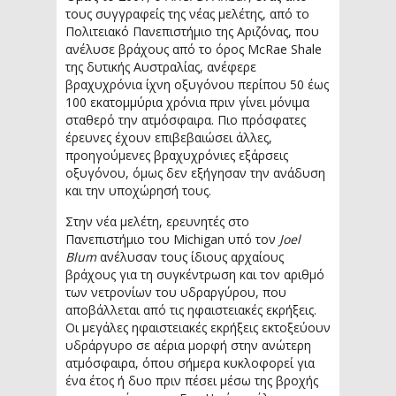
τους συγγραφείς της νέας μελέτης, από το
Πολιτειακό Πανεπιστήμιο της Αριζόνας, που
ανέλυσε βράχους από το όρος McRae Shale
της δυτικής Αυστραλίας, ανέφερε
βραχυχρόνια ίχνη οξυγόνου περίπου 50 έως
100 εκατομμύρια χρόνια πριν γίνει μόνιμα
σταθερό την ατμόσφαιρα. Πιο πρόσφατες
έρευνες έχουν επιβεβαιώσει άλλες,
προηγούμενες βραχυχρόνιες εξάρσεις
οξυγόνου, όμως δεν εξήγησαν την ανάδυση
και την υποχώρησή τους.
Στην νέα μελέτη, ερευνητές στο
Πανεπιστήμιο του Michigan υπό τον
Joel
Blum
ανέλυσαν τους ίδιους αρχαίους
βράχους για τη συγκέντρωση και τον αριθμό
των νετρονίων του υδραργύρου, που
αποβάλλεται από τις ηφαιστειακές εκρήξεις.
Οι μεγάλες ηφαιστειακές εκρήξεις εκτοξεύουν
υδράργυρο σε αέρια μορφή στην ανώτερη
ατμόσφαιρα, όπου σήμερα κυκλοφορεί για
ένα έτος ή δυο πριν πέσει μέσω της βροχής