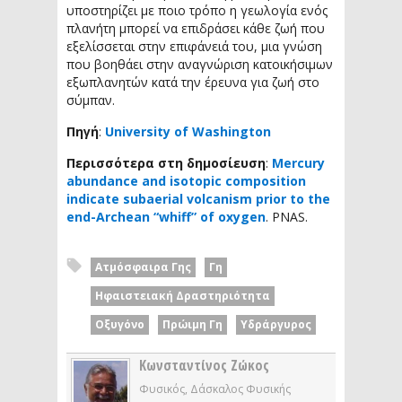
υποστηρίζει με ποιο τρόπο η γεωλογία ενός
πλανήτη μπορεί να επιδράσει κάθε ζωή που
εξελίσσεται στην επιφάνειά του, μια γνώση
που βοηθάει στην αναγνώριση κατοικήσιμων
εξωπλανητών κατά την έρευνα για ζωή στο
σύμπαν.
Πηγή
:
University of Washington
Περισσότερα στη δημοσίευση
:
Mercury
abundance and isotopic composition
indicate subaerial volcanism prior to the
end-Archean “whiff” of oxygen
. PNAS.
Ατμόσφαιρα Γης
Γη
Ηφαιστειακή Δραστηριότητα
Οξυγόνο
Πρώιμη Γη
Υδράργυρος
Κωνσταντίνος Ζώκος
Φυσικός, Δάσκαλος Φυσικής