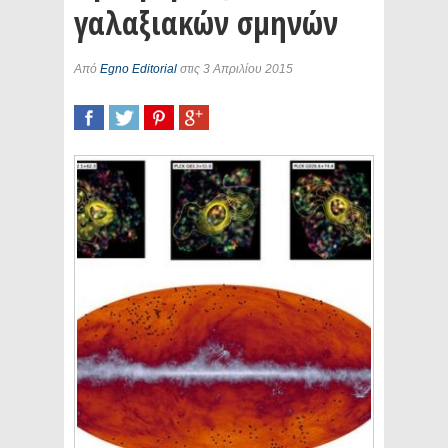
γαλαξιακών σμηνών
Από
Egno Editorial
στις 3 Απριλίου 2015
SHARE
TWEET
SHARE
SHARE