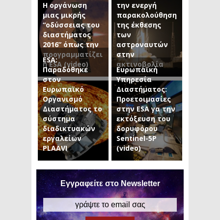
Η οργάνωση
την ενεργή
μιας μικρής
παρακολούθηση
“οδύσσειας του
της έκθεσης
διαστήματος
των
2016” όπως την
αστροναυτών
προγραμματίζει
στην
ESA:
η ESA (video)
ακτινοβολία
Παραδόθηκε
Ευρωπαϊκή
στον
Υπηρεσία
Ευρωπαϊκό
Διαστήματος:
Οργανισμό
Προετοιμασίες
Διαστήματος το
στην ESA γα την
σύστημα
εκτόξευση του
διαδικτυακών
δορυφόρου
εργαλείων
Sentinel-5P
PLAAVI
(video)
Εγγραφείτε στο Newsletter