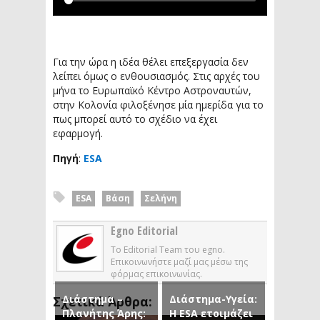
Για την ώρα η ιδέα θέλει επεξεργασία δεν
λείπει όμως ο ενθουσιασμός. Στις αρχές του
μήνα το Ευρωπαϊκό Κέντρο Αστροναυτών,
στην Κολονία φιλοξένησε μία ημερίδα για το
πως μπορεί αυτό το σχέδιο να έχει
εφαρμογή.
Πηγή
:
ESA
ESA
Βάση
Σελήνη
Egno Editorial
Το Editorial Team του egno.
Επικοινωνήστε μαζί μας μέσω της
φόρμας επικοινωνίας.
Διάστημα –
Διάστημα-Υγεία:
Σχετικά Άρθρα:
Πλανήτης Άρης:
H ESA ετοιμάζει