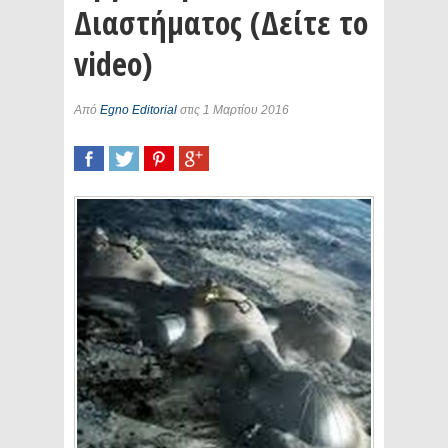
Διαστήματος (Δείτε το
video)
Από
Egno Editorial
στις 1 Μαρτίου 2016
SHARE
TWEET
SHARE
SHARE