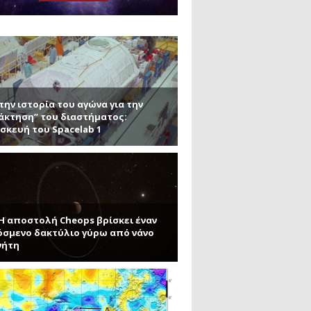
μανένιο και πυριτένιο (Μέρος
το ΜΙΤ)
ου ΑΠΘ)
την ιστορία του αγώνα για την
άκτηση” του διαστήματος:
σκευή του Spacelab 1
 Η αποστολή Cheops βρίσκει έναν
σμενο δακτύλιο γύρω από νάνο
νήτη