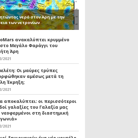
ητώντας νερό στον Άρη με την
εια των νετρονίων
xoMars ανακαλύπτει κρυμμένο
 στο Μεγάλο Φαράγγι του
ήτη Άρη
2/2021
μελέτη: Οι μαύρες τρύπες
ορφώθηκαν αμέσως μετά τη
λη Έκρηξη;
2/2021
ία αποκαλύπτει: οι περισσότεροι
δοί γαλαξίες του Γαλαξία μας
ι νεοφερμένοι στη διαστημική
«γωνιά»
2/2021
κοί δημιουργούν ένα νέο μοντέλο