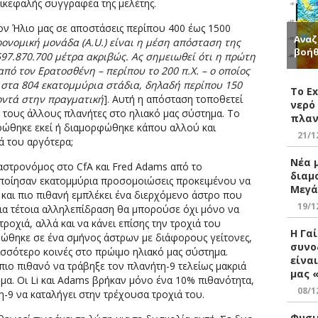
ικεφαλής συγγραφέα της μελέτης.
ον Ήλιο μας σε αποστάσεις περίπου 400 έως 1500
Αναζ
ρονομική μονάδα (A.U.) είναι η μέση απόσταση της
βοήθ
597.870.700 μέτρα ακριβώς. Ας σημειωθεί ότι η πρώτη
πό τον Ερατοσθένη – περίπου το 200 π.Χ. – ο οποίος
 στα 804 εκατομμύρια στάδια, δηλαδή περίπου 150
Το E
οντά στην πραγματική
]. Αυτή η απόσταση τοποθετεί
νερό
 τους άλλους πλανήτες στο ηλιακό μας σύστημα. Το
πλαν
φώθηκε εκεί ή διαμορφώθηκε κάπου αλλού και
21/1
ά του αργότερα;
Νέα 
i αστρονόμος στο CfA και Fred Adams από το
διαμ
οποίησαν εκατομμύρια προσομοιώσεις προκειμένου να
Μεγά
 και πιο πιθανή εμπλέκει ένα διερχόμενο άστρο που
19/1
Μια τέτοια αλληλεπίδραση θα μπορούσε όχι μόνο να
ροχιά, αλλά και να κάνει επίσης την τροχιά του
Η Γα
φώθηκε σε ένα σμήνος άστρων με διάφορους γείτονες,
συνο
ρισσότερο κοινές στο πρώιμο ηλιακό μας σύστημα.
είνα
πιο πιθανό να τράβηξε τον πλανήτη-9 τελείως μακριά
μας 
ημα. Οι Li και Adams βρήκαν μόνο ένα 10% πιθανότητα,
08/1
-9 να καταλήγει στην τρέχουσα τροχιά του.
Φυσι