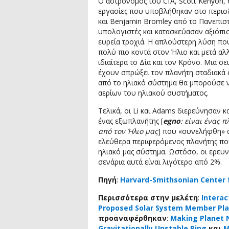
Ο αστρονόμος του CfA, Scott Kenyon, 
εργασίες που υποβλήθηκαν στο περιοδι
και Benjamin Bromley από το Πανεπισ
υπολογιστές και κατασκεύασαν αξιόπισ
ευρεία τροχιά. Η απλούστερη λύση που
πολύ πιο κοντά στον Ήλιο και μετά αλ
ιδιαίτερα το Δία και τον Κρόνο. Μια σ
έχουν σπρώξει τον πλανήτη σταδιακά σ
από το ηλιακό σύστημα θα μπορούσε ν
αερίων του ηλιακού συστήματος.
Τελικά, οι Li και Adams διερεύνησαν κ
ένας εξωπλανήτης [
egno
: είναι ένας 
από τον Ήλιο μας
] που «συνελήφθη» α
ελεύθερα περιφερόμενος πλανήτης πο
ηλιακό μας σύστημα. Ωστόσο, οι ερευν
σενάρια αυτά είναι λιγότερο από 2%.
Πηγή
:
Harvard-Smithsonian Center 
Περισσότερα στην μελέτη
:
Interac
Proposed Solar System Member Pla
προαναφέρθηκαν
:
Making Planet N
Gravitationally Unstable Ring
και
M