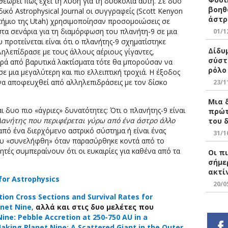
θεωρεί πως έχει τη λύση για τη δυσκολία αυτή. Σε δυο
βοηθ
κό Astrophysical Journal οι συγγραφείς (Scott Kenyon
άστρ
τήμιο της Utah) χρησιμοποίησαν προσομοιώσεις σε
τα σενάρια για τη διαμόρφωση του πλανήτη-9 σε μια
01/1
 προτείνεται είναι ότι ο πλανήτης-9 σχηματίστηκε
Δίδυ
ληλεπίδρασε με τους άλλους αέριους γίγαντες,
σύστ
ειρά από βαρυτικά λακτίσματα τότε θα μπορούσαν να
ρόλο
ε μια μεγαλύτερη και πιο ελλειπτική τροχιά. Η έξοδος
α αποφευχθεί από αλληλεπιδράσεις με τον δίσκο
23/1
Μια 
αι δυο πιο «άγριες» δυνατότητες: Ότι ο πλανήτης-9 είναι
πρώτ
πλανήτης που περιφέρεται γύρω από ένα άστρο άλλο
του 
πό ένα διερχόμενο αστρικό σύστημα ή είναι ένας
31/1
υ «συνελήφθη» όταν παρασύρθηκε κοντά από το
ητές συμπεραίνουν ότι οι ευκαιρίες για καθένα από τα
Οι πι
σήμε
ακτί
for Astrophysics
20/0
tion Cross Sections and Survival Rates for
net Nine
,
αλλά και στις δυο μελέτες που
ine: Pebble Accretion at 250-750 AU in a
aking Planet Nine: A Scattered Giant in the Outer