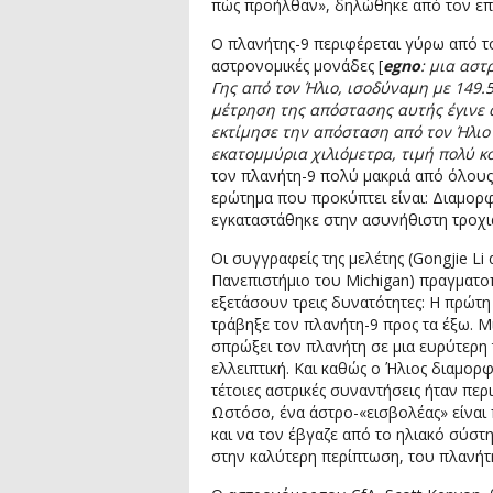
πώς προήλθαν», δηλώθηκε από τον επ
Ο πλανήτης-9 περιφέρεται γύρω από τ
αστρονομικές μονάδες [
egno
: μια αστ
Γης από τον Ήλιο, ισοδύναμη με 149.
μέτρηση της απόστασης αυτής έγινε α
εκτίμησε την απόσταση από τον Ήλιο
εκατομμύρια χιλιόμετρα, τιμή πολύ κ
τον πλανήτη-9 πολύ μακριά από όλους
ερώτημα που προκύπτει είναι: Διαμορ
εγκαταστάθηκε στην ασυνήθιστη τροχι
Οι συγγραφείς της μελέτης (Gongjie L
Πανεπιστήμιο του Michigan) πραγματ
εξετάσουν τρεις δυνατότητες: Η πρώτη
τράβηξε τον πλανήτη-9 προς τα έξω. 
σπρώξει τον πλανήτη σε μια ευρύτερη τ
ελλειπτική. Και καθώς ο Ήλιος διαμορ
τέτοιες αστρικές συναντήσεις ήταν πε
Ωστόσο, ένα άστρο-«εισβολέας» είναι 
και να τον έβγαζε από το ηλιακό σύστ
στην καλύτερη περίπτωση, του πλανήτη