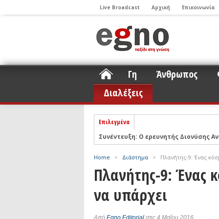
Live Broadcast
Αρχική
Επικοινωνία
Γη
Άνθρωπος
Διαλέξεις
Επιλεγμένα
Συνέντευξη: Ο ερευνητής Διονύσης Αν
ΝΕLIOTA: Το ερευνητικό πρόγραμμα
Σελήνη
Podcast: Συζήτηση με τον καθηγητή 
Home
>
Διάστημα
>
Πλανήτης-9: Ένας κόσμ
Podcast: Ο Διονύσης Σιμόπουλος απα
Πλανήτης-9: Ένας 
Άρθρο με αφορμή το Nobel Φυσικής τ
να υπάρχει
Συνέντευξη: Το ελληνικό εκπαιδευτικ
Συνέντευξη: Ο ερευνητής Νανοτεχνολ
Από
Egno Editorial
στις 4 Μαΐου 2016