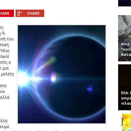
νητή κ. Παντελή Μπάμπουλη για τα ενδιαφέροντα τεχνητά υλικά, γερ
α (Συνέντευξη με τον Ερωτόκριτο Κατσαβουνίδη, διευθυντή έρευνας σ
HARE
SHARE
ύματα (Συνέντευξη με τον Χρήστο Τσάγκα, Αναπληρωτή Καθηγητή τ
ες
-9,
υτή του
Από 
πτική
“κατ
 Ήλιο
Κατα
τικοί
υτός ο
ε μια
 μελέτη
 στο
ένα
ESA:
πολλά
απρό
πλα
αλλά
σουμε