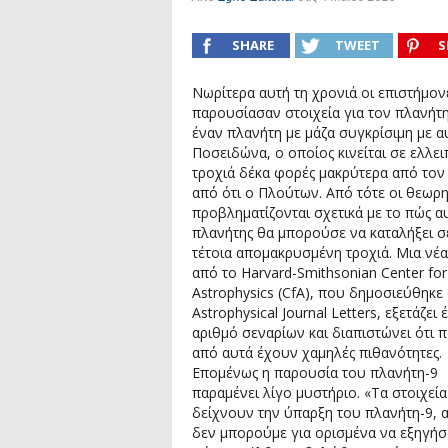
Συνέντευξη: Συζητώντας με τον ερευ
1)
podcast: Τι είναι τα Βαρυτικά Κύματ
SHARE
TWEET
S
podcast: Αναζητώντας τα Βαρυτικά Κ
Νωρίτερα αυτή τη χρονιά οι επιστήμον
παρουσίασαν στοιχεία για τον πλανήτη
έναν πλανήτη με μάζα συγκρίσιμη με α
Ποσειδώνα, ο οποίος κινείται σε ελλει
τροχιά δέκα φορές μακρύτερα από τον
από ότι ο Πλούτων. Από τότε οι θεωρη
προβληματίζονται σχετικά με το πώς α
πλανήτης θα μπορούσε να καταλήξει σ
τέτοια απομακρυσμένη τροχιά. Μια νέα
από το Harvard-Smithsonian Center for
Astrophysics (CfA), που δημοσιεύθηκε
Astrophysical Journal Letters, εξετάζει 
αριθμό σεναρίων και διαπιστώνει ότι 
από αυτά έχουν χαμηλές πιθανότητες.
Επομένως η παρουσία του πλανήτη-9
παραμένει λίγο μυστήριο. «Τα στοιχεία
δείχνουν την ύπαρξη του πλανήτη-9, 
δεν μπορούμε για ορισμένα να εξηγή