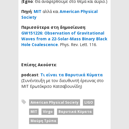
(
Egno
: Θα αναφερθούμε στο θέμα και αύριο.)
Πηγή
:
MIT
αλλά και
American Physical
Society
Περισσότερα στη δημοσίευση
:
GW151226: Observation of Gravitational
Waves from a 22-Solar-Mass Binary Black
Hole Coalescence
. Phys. Rev. Lett. 116.
Επίσης Ακούστε
:
podcast
:
Τι είναι τα Βαρυτικά Κύματα
(Συνέντευξη με τον διευθυντή έρευνας στο
ΜΙΤ Ερωτόκριτο Κατσαβουνίδη)
American Physical Society
LIGO
MIT
Virgo
Βαρυτικά Κύματα
Μαύρη Τρύπα