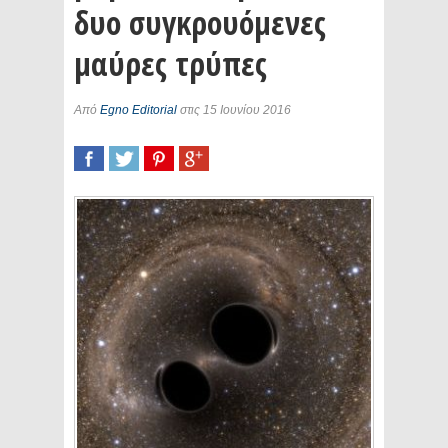
δυο συγκρουόμενες
μαύρες τρύπες
Από
Egno Editorial
στις 15 Ιουνίου 2016
SHARE
TWEET
SHARE
SHARE