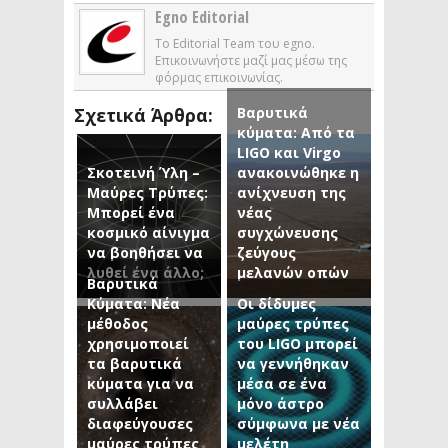
Egno Editorial
Το Editorial Team του egno.
Επικοινωνήστε μαζί μας μέσω της
φόρμας επικοινωνίας.
Βαρυτικά
Σχετικά Άρθρα:
κύματα: Από τα
LIGO και Virgo
Σκοτεινή Ύλη –
ανακοινώθηκε η
Μαύρες Τρύπες:
ανίχνευση της
Μπορεί ένα
νέας
κοσμικό αίνιγμα
συγχώνευσης
να βοηθήσει να
ζεύγους
λυθεί ένα άλλο;
μελανών οπών
Βαρυτικά
Κύματα: Νέα
Οι δίδυμες
μέθοδος
μαύρες τρύπες
χρησιμοποιεί
του LIGO μπορεί
τα βαρυτικά
να γεννήθηκαν
κύματα για να
μέσα σε ένα
συλλάβει
μόνο άστρο
διαφεύγουσες
σύμφωνα με νέα
μαύρες τρύπες
μελέτη