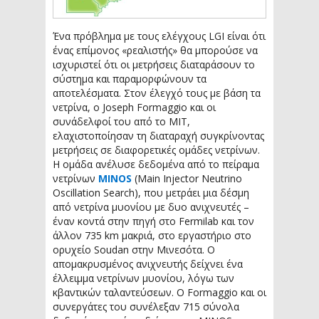
Ένα πρόβλημα με τους ελέγχους LGI είναι ότι
ένας επίμονος «ρεαλιστής» θα μπορούσε να
ισχυριστεί ότι οι μετρήσεις διαταράσουν το
σύστημα και παραμορφώνουν τα
αποτελέσματα. Στον έλεγχό τους με βάση τα
νετρίνα, ο Joseph Formaggio και οι
συνάδελφοί του από το MIT,
ελαχιστοποίησαν τη διαταραχή συγκρίνοντας
μετρήσεις σε διαφορετικές ομάδες νετρίνων.
Η ομάδα ανέλυσε δεδομένα από το πείραμα
νετρίνων
MINOS
(Main Injector Neutrino
Oscillation Search), που μετράει μια δέσμη
από νετρίνα μυονίου με δυο ανιχνευτές –
έναν κοντά στην πηγή στο Fermilab και τον
άλλον 735 km μακριά, στο εργαστήριο στο
ορυχείο Soudan στην Μινεσότα. Ο
απομακρυσμένος ανιχνευτής δείχνει ένα
έλλειμμα νετρίνων μυονίου, λόγω των
κβαντικών ταλαντεύσεων. Ο Formaggio και οι
συνεργάτες του συνέλεξαν 715 σύνολα