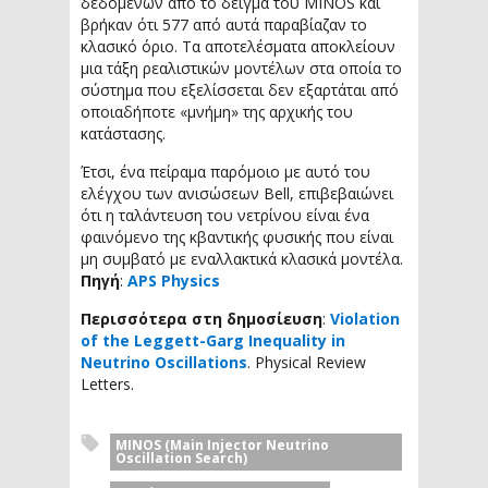
δεδομένων από το δείγμα του MINOS και
βρήκαν ότι 577 από αυτά παραβίαζαν το
κλασικό όριο. Τα αποτελέσματα αποκλείουν
μια τάξη ρεαλιστικών μοντέλων στα οποία το
σύστημα που εξελίσσεται δεν εξαρτάται από
οποιαδήποτε «μνήμη» της αρχικής του
κατάστασης.
Έτσι, ένα πείραμα παρόμοιο με αυτό του
ελέγχου των ανισώσεων Bell, επιβεβαιώνει
ότι η ταλάντευση του νετρίνου είναι ένα
φαινόμενο της κβαντικής φυσικής που είναι
μη συμβατό με εναλλακτικά κλασικά μοντέλα.
Πηγή
:
APS Physics
Περισσότερα στη δημοσίευση
:
Violation
of the Leggett-Garg Inequality in
Neutrino Oscillations
. Physical Review
Letters.
MINOS (Main Injector Neutrino
Oscillation Search)