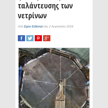
ταλάντευσης των
νετρίνων
Από
Egno Editorial
στις 2 Αυγούστου 2016
SHARE
TWEET
SHARE
SHARE