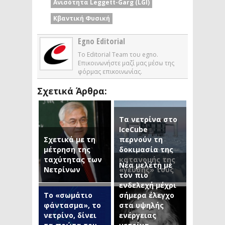
Ανισότητα Leggett-Garg (LGI)
Κβαντική Φυσική
Egno Editorial
Το Editorial Team του egno.
Επικοινωνήστε μαζί μας μέσω της
φόρμας επικοινωνίας.
Σχετικά Άρθρα:
Τα νετρίνα στο
IceCube
Σχετικά με τη
περνούν τη
μέτρηση της
δοκιμασία της
ταχύτητας των
κατανομής της
Νέα μελέτη με
Νετρίνων
«γεύσης» τους
τον πιο
ενδελεχή μέχρι
Το «σωμάτιο
σήμερα έλεγχο
φάντασμα», το
στα υψηλής
νετρίνο, δίνει
ενέργειας