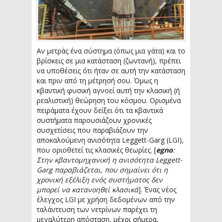
Αν μετράς ένα σύστημα (όπως μια γάτα) και το
βρίσκεις σε μια κατάσταση (ζωντανή), πρέπει
να υποθέσεις ότι ήταν σε αυτή την κατάσταση
και πριν από τη μέτρησή σου. Όμως η
κβαντική φυσική αγνοεί αυτή την κλασική (ή
ρεαλιστική) θεώρηση του κόσμου. Ορισμένα
πειράματα έχουν δείξει ότι τα κβαντικά
συστήματα παρουσιάζουν χρονικές
συσχετίσεις που παραβιάζουν την
αποκαλούμενη ανισότητα Leggett-Garg (LGI),
που οριοθετεί τις κλασικές θεωρίες. [
egno
:
Στην κβαντομηχανική η ανισότητα Leggett-
Garg παραβιάζεται, που σημαίνει ότι η
χρονική εξέλιξη ενός συστήματος δεν
μπορεί να κατανοηθεί κλασικά
]. Ένας νέος
έλεγχος LGI με χρήση δεδομένων από την
ταλάντευση των νετρίνων παρέχει τη
μεγαλύτερη απόσταση, μέχρι σήμερα,