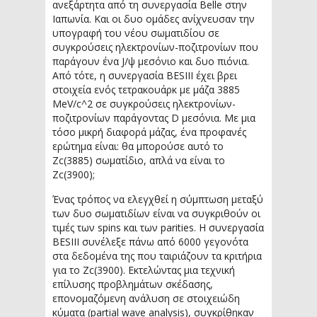
ανεξάρτητα από τη συνεργασία Belle στην
Ιαπωνία. Και οι δυο ομάδες ανίχνευσαν την
υπογραφή του νέου σωματιδίου σε
συγκρούσεις ηλεκτρονίων-ποζιτρονίων που
παράγουν ένα J/ψ μεσόνιο και δυο πιόνια.
Από τότε, η συνεργασία BESIII έχει βρει
στοιχεία ενός τετρακουάρκ με μάζα 3885
MeV/c^2 σε συγκρούσεις ηλεκτρονίων-
ποζιτρονίων παράγοντας D μεσόνια. Με μια
τόσο μικρή διαφορά μάζας, ένα προφανές
ερώτημα είναι: θα μπορούσε αυτό το
Zc(3885) σωματίδιο, απλά να είναι το
Zc(3900);
Ένας τρόπος να ελεγχθεί η σύμπτωση μεταξύ
των δυο σωματιδίων είναι να συγκριθούν οι
τιμές των spins και των parities. Η συνεργασία
BESIII συνέλεξε πάνω από 6000 γεγονότα
στα δεδομένα της που ταιριάζουν τα κριτήρια
για το Zc(3900). Εκτελώντας μια τεχνική
επίλυσης προβλημάτων σκέδασης,
επονομαζόμενη ανάλυση σε στοιχειώδη
κύματα (partial wave analysis), συγκρίθηκαν