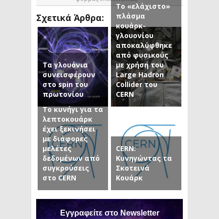
Το «ελάχιστο»
πλάσμα
Σχετικά Άρθρα:
κουάρκ-
γλουονίου
αποκαλύφθηκε
από φυσικούς
Τα γλουόνια
με χρήση του
συνεισφέρουν
Large Hadron
στο spin του
Collider του
πρωτονίου
CERN
Το κυνήγι για τα
λεπτοκουάρκ
έχει ξεκινήσει
με διάφορες
μελέτες
CERN:
δεδομένων από
Κυνηγώντας τα
συγκρούσεις
Σκοτεινά
στο CERN
Κουάρκ
Εγγραφείτε στο Newsletter