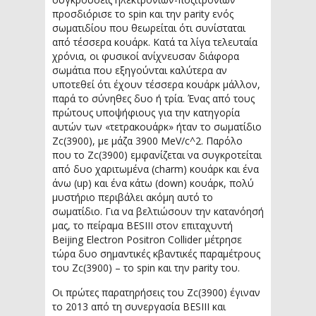
προσδιόρισε το spin και την parity ενός
σωματιδίου που θεωρείται ότι συνίσταται
από τέσσερα κουάρκ. Κατά τα λίγα τελευταία
χρόνια, οι φυσικοί ανίχνευσαν διάφορα
σωμάτια που εξηγούνται καλύτερα αν
υποτεθεί ότι έχουν τέσσερα κουάρκ μάλλον,
παρά το σύνηθες δυο ή τρία. Ένας από τους
πρώτους υποψήφιους για την κατηγορία
αυτών των «τετρακουάρκ» ήταν το σωματίδιο
Zc(3900), με μάζα 3900 MeV/c^2. Παρόλο
που το Zc(3900) εμφανίζεται να συγκροτείται
από δυο χαριτωμένα (charm) κουάρκ και ένα
άνω (up) και ένα κάτω (down) κουάρκ, πολύ
μυστήριο περιβάλει ακόμη αυτό το
σωματίδιο. Για να βελτιώσουν την κατανόησή
μας, το πείραμα BESIII στον επιταχυντή
Beijing Electron Positron Collider μέτρησε
τώρα δυο σημαντικές κβαντικές παραμέτρους
του Zc(3900) – το spin και την parity του.
Οι πρώτες παρατηρήσεις του Zc(3900) έγιναν
το 2013 από τη συνεργασία BESIII και