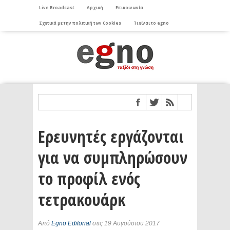
Live Broadcast
Αρχική
Επικοινωνία
Σχετικά με την πολιτική των Cookies
Τι είναι το egno
Ερευνητές εργάζονται
για να συμπληρώσουν
το προφίλ ενός
τετρακουάρκ
Από
Egno Editorial
στις 19 Αυγούστου 2017