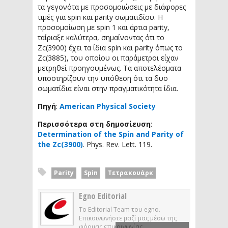
τα γεγονότα με προσομοιώσεις με διάφορες
τιμές για spin και parity σωματιδίου. Η
προσομοίωση με spin 1 και άρτια parity,
ταίριαξε καλύτερα, σημαίνοντας ότι το
Zc(3900) έχει τα ίδια spin και parity όπως το
Zc(3885), του οποίου οι παράμετροι είχαν
μετρηθεί προηγουμένως. Τα αποτελέσματα
υποστηρίζουν την υπόθεση ότι τα δυο
σωματίδια είναι στην πραγματικότητα ίδια.
Πηγή
:
American Physical Society
Περισσότερα στη δημοσίευση
:
Determination of the Spin and Parity of
the Zc(3900)
. Phys. Rev. Lett. 119.
Parity
Spin
Τετρακουάρκ
Egno Editorial
Το Editorial Team του egno.
Επικοινωνήστε μαζί μας μέσω της
φόρμας επικοινωνίας.