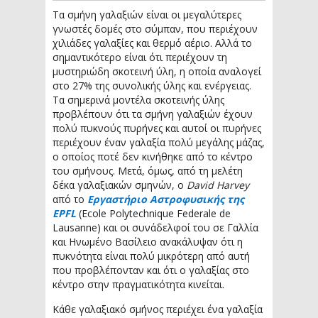
Τα σμήνη γαλαξιών είναι οι μεγαλύτερες
γνωστές δομές στο σύμπαν, που περιέχουν
χιλιάδες γαλαξίες και θερμό αέριο. Αλλά το
σημαντικότερο είναι ότι περιέχουν τη
μυστηριώδη σκοτεινή ύλη, η οποία αναλογεί
στο 27% της συνολικής ύλης και ενέργειας.
Τα σημερινά μοντέλα σκοτεινής ύλης
προβλέπουν ότι τα σμήνη γαλαξιών έχουν
πολύ πυκνούς πυρήνες και αυτοί οι πυρήνες
περιέχουν έναν γαλαξία πολύ μεγάλης μάζας,
ο οποίος ποτέ δεν κινήθηκε από το κέντρο
του σμήνους. Μετά, όμως, από τη μελέτη
δέκα γαλαξιακών σμηνών, ο
David Harvey
από το
Εργαστήριο Αστροφυσικής της
EPFL
(Ecole Polytechnique Federale de
Lausanne) και οι συνάδελφοί του σε Γαλλία
και Ηνωμένο Βασίλειο ανακάλυψαν ότι η
πυκνότητα είναι πολύ μικρότερη από αυτή
που προβλέπονταν και ότι ο γαλαξίας στο
κέντρο στην πραγματικότητα κινείται.
Κάθε γαλαξιακό σμήνος περιέχει ένα γαλαξία