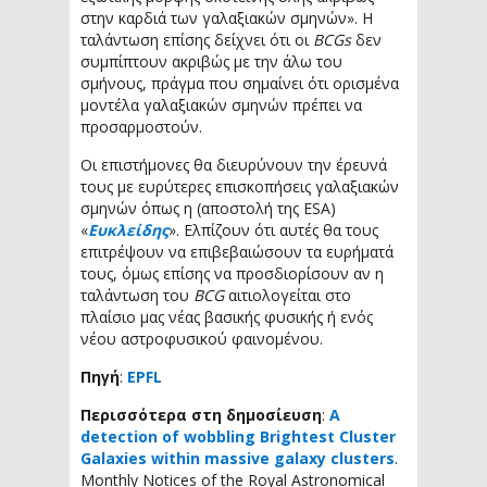
στην καρδιά των γαλαξιακών σμηνών». Η
ταλάντωση επίσης δείχνει ότι οι
BCGs
δεν
συμπίπτουν ακριβώς με την άλω του
σμήνους, πράγμα που σημαίνει ότι ορισμένα
μοντέλα γαλαξιακών σμηνών πρέπει να
προσαρμοστούν.
Οι επιστήμονες θα διευρύνουν την έρευνά
τους με ευρύτερες επισκοπήσεις γαλαξιακών
σμηνών όπως η (αποστολή της ESA)
«
Ευκλείδης
». Ελπίζουν ότι αυτές θα τους
επιτρέψουν να επιβεβαιώσουν τα ευρήματά
τους, όμως επίσης να προσδιορίσουν αν η
ταλάντωση του
BCG
αιτιολογείται στο
πλαίσιο μας νέας βασικής φυσικής ή ενός
νέου αστροφυσικού φαινομένου.
Πηγή
:
EPFL
Περισσότερα στη δημοσίευση
:
A
detection of wobbling Brightest Cluster
Galaxies within massive galaxy clusters
.
Monthly Notices of the Royal Astronomical