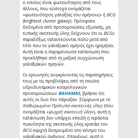
ο οποίος είναι φωτεινότερος από τους
άλλους, που εύστοχα ονομάζεται
«φωτεινότερος γαλαξίας του σμήνους» ή
BCG
(brightest cluster galaxy). Πρόσφατα
δεδομένα από προσομοιώσεις εξωτικής, μη
τυπικής σκοτεινής ύλης δείχνουν ότι οι
BCGs
παραδόξως ταλαντεύονται πολύ μετά από
τότε που το γαλαξιακό σμήνος έχει ηρεμήσει.
Αυτή είναι η παραμένουσα ταλάντωση που
προκλήθηκε από τη μαζική συγχώνευση
γαλαξιακών σμηνών.
Οι ερευνητές συγκρίνοντας τις παρατηρήσεις
τους με τις προβλέψεις από τη σουίτα
υδροδυναμικών κοσμολογικών
προσομοιώσεων
BAHAMAS
, βρήκαν ότι
αυτές οι δυο δεν ταίριαζαν. Σύμφωνα με το
Καθιερωμένο Πρότυπο σκοτεινής ύλης
(που
ονομάζεται «
ψυχρή σκοτεινή ύλη
»), αυτή η
ταλάντωση δεν υπάρχει επειδή η τεράστια
πυκνότητα της σκοτεινής ύλης κρατάει τον
BCG
σφιχτά δεσμευμένο στο κέντρο του
γαλαξιακού σμήνους. Επομένως, αυτή η