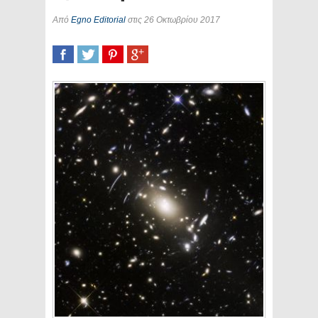
Από
Egno Editorial
στις 26 Οκτωβρίου 2017
SHARE
TWEET
SHARE
SHARE