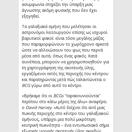
ασυμφωνία στηρίζει την ύπαρξη μιας
άγνωστης ακόμη φυσικής που δεν έχει
εξηγηθεί.
Τα γαλαξιακά σμήνη που μελέτησαν οι
αστρονόμοι λειτουργούν επίσης ως ισχυροί
βαρυτικοί φακοί: είναι τόσο μεγάλης μάζας
που παραμορφώνουν το χωρόχρονο αρκετά
ώστε να αλλοιώσουν του φως που περνά
μέσα από αυτά, όπως ένας φακός. Κατά
συνέπεια, μπορούν να χρησιμοποιηθούν για
τη χαρτογράφηση της σκοτεινής ύλης,
εργαζόμενοι εκτός της περιοχής του κέντρου
και παρατηρώντας μετά πώς ταλαντώνεται ο
BCG
γύρω από αυτό το κέντρο.
«Βρήκαμε ότι οι
BCGs
“ταρακουνιούνται”
περίπου στο κάτω μέρος της άλω» αναφέρει
ο
David Harvey
. «Αυτό δείχνει ότι αντί μιας
πυκνής περιοχής στο κέντρο του γαλαξιακού
σμήνους, υπάρχει μια πολύ μικρότερη
κεντρική πυκνότητα – ένα εντυπωσιακό σήμα
εξωτικής μορφής σκοτεινής ύλης ακριβώς