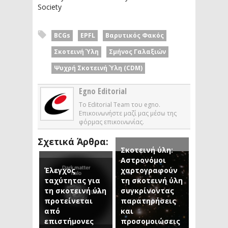
Society
BCGs
EPFL
Βαρυτικός Φακός
Σκοτεινή Ύλη
Σμήνος Γαλαξιών
Ψυχρή Σκοτεινή Ύλη (CDM)
Egno Editorial
Το Editorial Team του egno.
Επικοινωνήστε μαζί μας μέσω της
φόρμας επικοινωνίας.
Σχετικά Άρθρα:
Σκοτεινή ύλη:
Αστρονόμοι
Έλεγχος
χαρτογραφούν
ταχύτητας για
τη σκοτεινή ύλη
τη σκοτεινή ύλη
συγκρίνοντας
προτείνεται
παρατηρήσεις
από
και
επιστήμονες
προσομοιώσεις