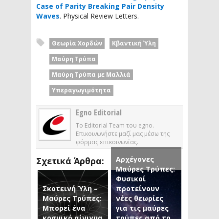
Case of Parity Breaking Pair Density
Waves
. Physical Review Letters.
Θεωρία Χορδών
Κβαντική Ύλη
Μαύρη Τρύπα
Μαύρη Τρύπα με Μαλλιά
Υπεραγωγιμότητα
Egno Editorial
Το Editorial Team του egno.
Επικοινωνήστε μαζί μας μέσω της
φόρμας επικοινωνίας.
Αρχέγονες
Σχετικά Άρθρα:
Μαύρες Τρύπες:
Φυσικοί
Σκοτεινή Ύλη –
προτείνουν
Μαύρες Τρύπες:
νέες θεωρίες
Μπορεί ένα
για τις μαύρες
κοσμικό αίνιγμα
τρύπες από το