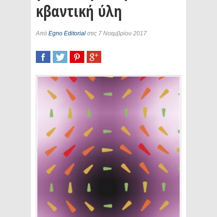
κβαντική ύλη
Από
Egno Editorial
στις 7 Νοεμβρίου 2017
SHARE
TWEET
SHARE
SHARE