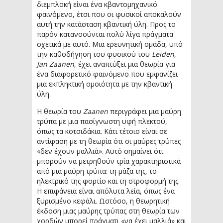
διεμπλοκή είναι ένα κβαντομηχανικό
φαινόμενο, έτσι που οι φυσικοί αποκαλούν
αυτή την κατάσταση κβαντική ύλη. Προς το
παρόν κατανοούνται πολύ λίγα πράγματα
σχετικά με αυτό. Μια ερευνητική ομάδα, υπό
την καθοδήγηση του φυσικού του
Leiden
,
Jan Zaanen
, έχει αναπτύξει μια θεωρία για
ένα διαφορετικό φαινόμενο που εμφανίζει
μια εκπληκτική ομοιότητα με την κβαντική
ύλη.
Η θεωρία του
Zaanen
περιγράφει μια μαύρη
τρύπα με μια πασίγνωστη υφή πλεκτού,
όπως τα κοτσιδάκια. Κάτι τέτοιο είναι σε
αντίφαση με τη θεωρία ότι οι μαύρες τρύπες
«δεν έχουν μαλλιά». Αυτό σημαίνει ότι
μπορούν να μετρηθούν τρία χαρακτηριστικά
από μια μαύρη τρύπα: τη μάζα της, το
ηλεκτρικό της φορτίο και τη στροφορμή της.
Η επιφάνεια είναι απόλυτα λεία, όπως ένα
ξυρισμένο κεφάλι. Ωστόσο, η θεωρητική
έκδοση μιας μαύρης τρύπας στη θεωρία των
χορδών μπορεί πράγματι «να έχει μαλλιά» και