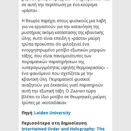
σε αυτή την περίπτωση με ένα κούρεμα
«ράστα».
Η θεωρία παρέχει στους φυσικούς μια λαβή
για να εργαστούν για την κατανόηση της
μυστήριας ακόμη κατάστασης της κβαντικής
ύλης. Αυτό είναι επειδή η «ράστα» μαύρη
τρύπα προκύπτει ότι φιλοξενεί ένα
ενορχηστρωμένο μοτίβο εξωτικών μορφών
τάξης, που είναι πανομοιότυπες των
πειραματικών παρατηρήσεων της
«υπεραγωγιμότητας υψηλής θερμοκρασίας» –
ένα φαινόμενο που σχετίζεται με την
κβαντική ύλη. Πειραματικοί φυσικοί
αναζητούν για δεκαετίες γιατί παρατηρούν
αυτή την εξωτική τάξη. Ο
Zaanen
τώρα
βλέπει το ίδιο μοτίβο σε θεωρητικές μαύρες
τρύπες με «κοτσιδάκια».
Πηγή
:
Leiden University
Περισσότερα στη δημοσίευση
:
Intertwined Order and Holography: The