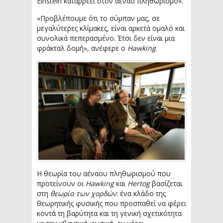
Einstein καταρρέει στον αέναο πληθωρισμό».
«Προβλέπουμε ότι το σύμπαν μας, σε
μεγαλύτερες κλίμακες, είναι αρκετά ομαλό και
συνολικά πεπερασμένο. Έτσι δεν είναι μια
φράκταλ δομή», ανέφερε ο
Hawking
.
Η θεωρία του αέναου πληθωρισμού που
προτείνουν οι
Hawking
και
Hertog
βασίζεται
στη
θεωρία των χορδών
: ένα κλάδο της
θεωρητικής φυσικής που προσπαθεί να φέρει
κοντά τη βαρύτητα και τη γενική σχετικότητα