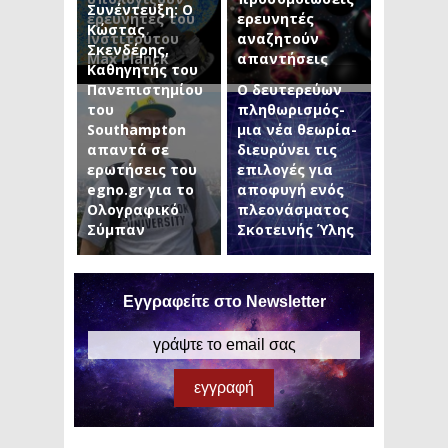
Συνέντευξη: Ο
ερευνητές του
ερευνητές
Κώστας
Ινστιτούτου
αναζητούν
Σκενδέρης,
Max Planck
απαντήσεις
Καθηγητής του
Πανεπιστημίου
Ο δευτερεύων
του
πληθωρισμός-
Southampton
μια νέα θεωρία-
απαντά σε
διευρύνει τις
ερωτήσεις του
επιλογές για
egno.gr για το
αποφυγή ενός
Ολογραφικό
πλεονάσματος
Σύμπαν
Σκοτεινής Ύλης
Εγγραφείτε στο Newsletter