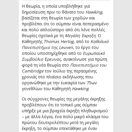
Η θεωρία, η οποία υποβλήθηκε για
δημοσίευση πριν το θάνατο του
Hawking
,
βασίζεται στη θεωρία των χορδών και
προβλέπει ότι το σύμπαν είναι πεπερασμένο
και πολύ απλούστερο από ότι λένε πολλές
θεωρίες σχετικά με τη
Μεγάλη Έκρηξη
. Ο
Καθηγητής
Thomas Hertog
, από το
Καθολικό
Πανεπιστήμιο της Leuven
, το έργο του
οποίου υποστηρίχθηκε από το
Ευρωπαϊκό
Συμβούλιο Έρευνας
, ανακοίνωσε για πρώτη
φορά τη νέα θεωρία στο
Πανεπιστήμιο του
Cambridge
τον Ιούλιο της περασμένης
χρονιάς στο πλαίσιο εκδήλωσης που
οργανώθηκε με την ευκαιρία των 75ων
γενεθλίων του Καθηγητή
Hawking
.
Οι σύγχρονες θεωρίες της μεγάλης έκρηξης
προβλέπουν ότι το τοπικό μας σύμπαν
υπήρξε με μια βραχεία έκρηξη πληθωρισμού
– με άλλα λόγια, ένα πολύ μικρό κλάσμα του
πρώτου δευτερολέπτου μετά τη μεγάλη
έκρηξη, το σύμπαν επεκτάθηκε με έναν