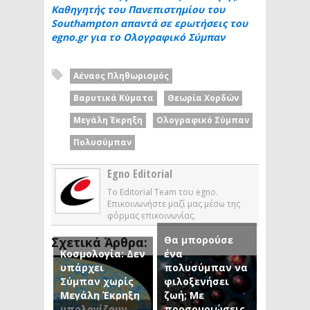
Καθηγητής του Πανεπιστημίου του
Southampton απαντά σε ερωτήσεις του
egno.gr για το Ολογραφικό Σύμπαν
Αέναος Πληθωρισμός
Βαρυτικά Κύματα
Θεωρία Χορδών
Μεγάλη Έκρηξη
Ολογραφικό Σύμπαν
Πολυσύμπαν
Egno Editorial
Το Editorial Team του egno.
Επικοινωνήστε μαζί μας μέσω της
φόρμας επικοινωνίας.
Θα μπορούσε
Σχετικά Άρθρα:
Κοσμολογία: Δεν
ένα
υπάρχει
πολυσύμπαν να
Σύμπαν χωρίς
φιλοξενήσει
Μεγάλη Έκρηξη
ζωή; Με
υπολογίζουν
προσομοιώσεις