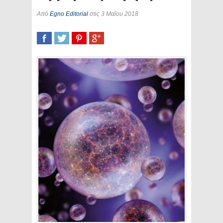
Από
Egno Editorial
στις 3 Μαΐου 2018
SHARE
TWEET
SHARE
SHARE