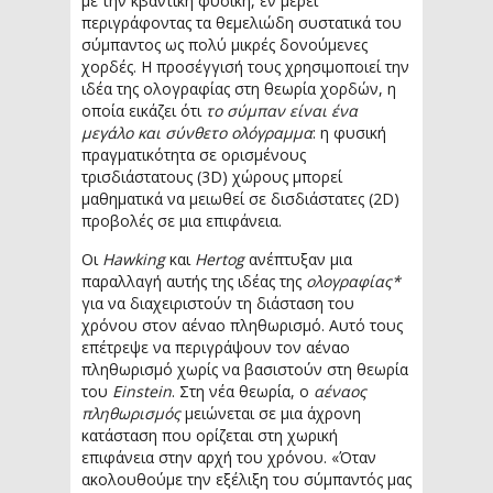
με την κβαντική φυσική, εν μέρει
περιγράφοντας τα θεμελιώδη συστατικά του
σύμπαντος ως πολύ μικρές δονούμενες
χορδές. Η προσέγγισή τους χρησιμοποιεί την
ιδέα της ολογραφίας στη θεωρία χορδών, η
οποία εικάζει ότι
το σύμπαν είναι ένα
μεγάλο και σύνθετο ολόγραμμα
: η φυσική
πραγματικότητα σε ορισμένους
τρισδιάστατους (3D) χώρους μπορεί
μαθηματικά να μειωθεί σε δισδιάστατες (2D)
προβολές σε μια επιφάνεια.
Οι
Hawking
και
Hertog
ανέπτυξαν μια
παραλλαγή αυτής της ιδέας της
ολογραφίας*
για να διαχειριστούν τη διάσταση του
χρόνου στον αέναο πληθωρισμό. Αυτό τους
επέτρεψε να περιγράψουν τον αέναο
πληθωρισμό χωρίς να βασιστούν στη θεωρία
του
Einstein
. Στη νέα θεωρία, ο
αέναος
πληθωρισμός
μειώνεται σε μια άχρονη
κατάσταση που ορίζεται στη χωρική
επιφάνεια στην αρχή του χρόνου. «Όταν
ακολουθούμε την εξέλιξη του σύμπαντός μας