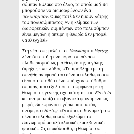
σύμπαν-θύλακα στο άλλο, τα οποία μαζί θα
μπορούσαν να διαμορφώνουν ένα
πολυσύμπαν
. Όμως ποτέ δεν ήμουν λάτρης
του πολυσύμπαντος. Αν η κλίμακα των
διαφορετικών συμπάντων στο πολυσύμπαν
είναι μεγάλη ή άπειρη η θεωρία δεν μπορεί
να ελεγχθεί».
Στη νέα τους μελέτη, οι
Hawking
και
Hertog
λένε ότι αυτή η αναφορά του αέναου
πληθωρισμού ως μια θεωρία της μεγάλης
έκρηξης είναι λάθος. «Το πρόβλημα με τη
συνήθη αναφορά του αέναου πληθωρισμού
είναι ότι υποθέτει ένα υπάρχον υπόβαθρο
σύμπαν, που εξελίσσεται σύμφωνα με τη
θεωρία της γενικής σχετικότητας του
Einstein
και αντιμετωπίζει τα κβαντικά φαινόμενα ως
μικρές διακυμάνσεις γύρω από αυτό»,
ανέφερε ο
Hertog
. «Ωστόσο, η δυναμική του
αέναου πληθωρισμού εξαλείφει το
διαχωρισμό μεταξύ κλασικής και κβαντικής
φυσικής. Ως επακόλουθο, η θεωρία του