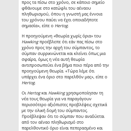
προς τα πίσω στο χρόνο, σε κάποιο σημείο
φθάνουμε στο κατώφλι του αέναου
πληθωρισμού, όπου η γνωστή μας έννοια
του χρόνου παύει να έχει οποιαδήποτε
σημασία», είπε ο
Hertog
.
Η προηγούμενη «θεωρία χωρίς όρια» του
Hawking
προέβλεπε ότι εάν πας πίσω στο
χρόνο προς την αρχή του σύμπαντος, το
σύμπαν συρρικνώνεται και κλείνει όπως μια
σφαίρα, όμως η νέα αυτή θεωρία
αντιπροσωπεύει ένα βήμα ποιο πέρα από την
προηγούμενη θεωρία. «Τώρα λέμε ότι
υπάρχει ένα όριο στο παρελθόν μας», είπε ο
Hertog
.
Οι
Hertog
και
Hawking
χρησιμοποίησαν τη
νέα τους θεωρία για να παραγάγουν
περισσότερο αξιόπιστες προβλέψεις σχετικά
με την ολική δομή του σύμπαντος.
Προέβλεψαν ότι το σύμπαν που αναδύεται
από τον αέναο πληθωρισμό στο
παρελθοντικό όριο είναι πεπερασμένο και