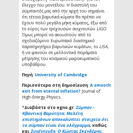
έλεγχο του μοντέλου. Η διαστολή του
σύμπαντός μας από την αρχή του σημαίνει
ότι τέτοια βαρυτικά κύματα θα πρέπει να
έχουν πολύ μεγάλα μήκη κύματος, έξω από
το εύρος των τρεχουσών ανιχνευτών
LIGO
.
Όμως μπορεί να ακουστούν από το
σχεδιαζόμενο Ευρωπαϊκό διαστημικό
παρατηρητήριο βαρυτικών κυμάτων, το
LISA
,
ή να φανούν σε μελλοντικά πειράματα
μέτρησης του κοσμικού μικροκυματικού
υποβάθρου.
Πηγή
:
University of Cambridge
Περισσότερα στη δημοσίευση
:
A smooth
exit from eternal inflation?
Journal of
High-Energy Physics.
*
Διαβάστε στο egno.gr
:
Σύμπαν –
Κβαντική Βαρύτητα: Μελέτη
επιστημόνων αποκαλύπτει στοιχεία ότι
το σύμπαν είναι ένα ολόγραμμα
,
καθώς
και
Συνέντευξη: Ο Κώστας Σκενδέρης,