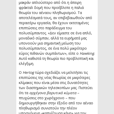
μακράν απλούστερο από ότι η άπειρη
φράκταλ δομή που προέβλεπε η παλιά
θεωρία του αέναου πληθωρισμού. Τα
αποτελέσματά τους, αν επιβεβαιωθούν από
περαιτέρω εργασία, θα έχουν εκτεταμένες
επιπτώσεις στο παράδειγμα του
πολυσύμπαντος. «Δεν είμαστε σε ένα απλό,
μοναδικό σύμπαν, αλλά τα ευρήματά μας
υπονοούν μια σημαντική μείωση του
πολυσύμπαντος, σε ένα πολύ μικρότερο
εύρος πιθανών συμπάντων», είπε ο
Hawking
.
Αυτό καθιστά τη θεωρία πιο προβλεπτική και
ελέγξιμη.
Ο
Hertog
τώρα σχεδιάζει να μελετήσει τις
επιπτώσεις της νέας θεωρίας σε μικρότερες
κλίμακες που είναι μέσα στις δυνατότητες
των διαστημικών τηλεσκοπίων μας. Πιστεύει
ότι τα
αρχέγονα βαρυτικά κύματα
–
πτυχώσεις στο χωρόχρονο – που
δημιουργήθηκαν στην έξοδο από τον αέναο
πληθωρισμό συνιστούν την πλέον
υποσχόμενη «καπνίζουσα κάνη» για τον