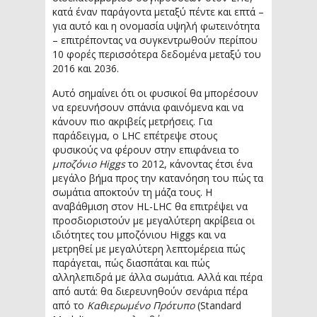
κατά έναν παράγοντα μεταξύ πέντε και επτά –
για αυτό και η ονομασία υψηλή φωτεινότητα
– επιτρέποντας να συγκεντρωθούν περίπου
10 φορές περισσότερα δεδομένα μεταξύ του
2016 και 2036.
Αυτό σημαίνει ότι οι φυσικοί θα μπορέσουν
να ερευνήσουν σπάνια φαινόμενα και να
κάνουν πιο ακριβείς μετρήσεις. Για
παράδειγμα, ο LHC επέτρεψε στους
φυσικούς να φέρουν στην επιφάνεια το
μποζόνιο Higgs
το 2012, κάνοντας έτσι ένα
μεγάλο βήμα προς την κατανόηση του πώς τα
σωμάτια αποκτούν τη μάζα τους. Η
αναβάθμιση στον HL-LHC θα επιτρέψει να
προσδιοριστούν με μεγαλύτερη ακρίβεια οι
ιδιότητες του μποζόνιου Higgs και να
μετρηθεί με μεγαλύτερη λεπτομέρεια πώς
παράγεται, πώς διασπάται και πώς
αλληλεπιδρά με άλλα σωμάτια. Αλλά και πέρα
από αυτά: θα διερευνηθούν σενάρια πέρα
από το
Καθιερωμένο Πρότυπο
(Standard