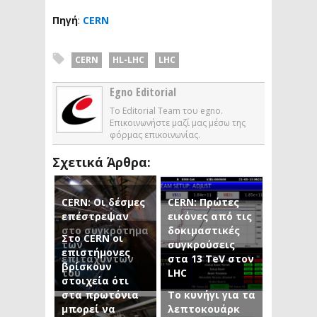
Πηγή
:
CERN
CERN
HL-LHC
LHC
Egno Editorial
Το Editorial Team του egno.
Επικοινωνήστε μαζί μας μέσω της
φόρμας επικοινωνίας.
Σχετικά Άρθρα:
CERN: Οι δέσμες
CERN: Πρώτες
επέστρεψαν
εικόνες από τις
στο συγκρότημα
δοκιμαστικές
Στο CERN οι
των
συγκρούσεις
επιστήμονες
επιταχυντών
στα 13 TeV στον
βρίσκουν
του
LHC
στοιχεία ότι
στα πρωτόνια
Το κυνήγι για τα
μπορεί να
λεπτοκουάρκ