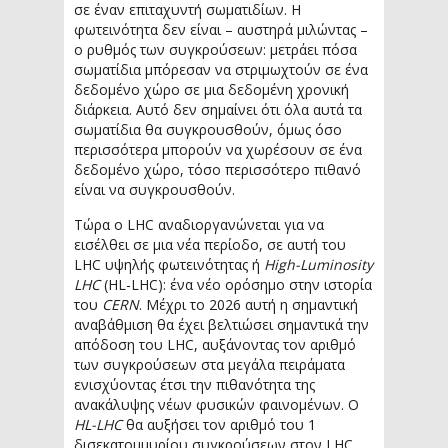
σε έναν επιταχυντή σωματιδίων. Η
φωτεινότητα δεν είναι – αυστηρά μιλώντας –
ο ρυθμός των συγκρούσεων: μετράει πόσα
σωματίδια μπόρεσαν να στριμωχτούν σε ένα
δεδομένο χώρο σε μια δεδομένη χρονική
διάρκεια. Αυτό δεν σημαίνει ότι όλα αυτά τα
σωματίδια θα συγκρουσθούν, όμως όσο
περισσότερα μπορούν να χωρέσουν σε ένα
δεδομένο χώρο, τόσο περισσότερο πιθανό
είναι να συγκρουσθούν.
Τώρα ο LHC αναδιοργανώνεται για να
εισέλθει σε μια νέα περίοδο, σε αυτή του
LHC υψηλής φωτεινότητας ή
High-Luminosity
LHC
(HL-LHC): ένα νέο ορόσημο στην ιστορία
του
CERN
. Μέχρι το 2026 αυτή η σημαντική
αναβάθμιση θα έχει βελτιώσει σημαντικά την
απόδοση του LHC, αυξάνοντας τον αριθμό
των συγκρούσεων στα μεγάλα πειράματα
ενισχύοντας έτσι την πιθανότητα της
ανακάλυψης νέων φυσικών φαινομένων. Ο
HL-LHC
θα αυξήσει τον αριθμό του 1
δισεκατομμυρίου συγκρούσεων στον LHC,