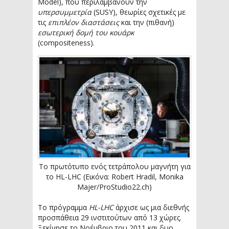
Model), που περιλαμβάνουν την
υπερσυμμετρία
(SUSY), θεωρίες σχετικές με
τις
επιπλέον διαστάσεις
και την (πιθανή)
εσωτερική δομή του κουάρκ
(compositeness).
Το πρωτότυπο ενός τετράπολου μαγνήτη για
το HL-LHC (Εικόνα: Robert Hradil, Monika
Majer/ProStudio22.ch)
Το πρόγραμμα
HL-LHC
άρχισε ως μια διεθνής
προσπάθεια 29 ινστιτούτων από 13 χώρες.
Ξεκίνησε το Νοέμβριο του 2011 και δυο