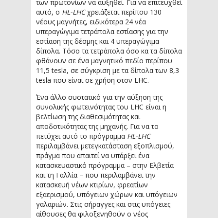
των πρωτονίων να αυξηθεί. Για να επιτευχθεί
αυτό, ο
HL-LHC
χρειάζεται περίπου 130
νέους μαγνήτες, ειδικότερα 24 νέα
υπεραγώγιμα τετράπολα εστίασης για την
εστίαση της δέσμης και 4 υπεραγώγιμα
δίπολα. Τόσο τα τετράπολα όσο κα τα δίπολα
φθάνουν σε ένα μαγνητικό πεδίο περίπου
11,5 tesla, σε σύγκριση με τα δίπολα των 8,3
tesla που είναι σε χρήση στον LHC.
Ένα άλλο συστατικό για την αύξηση της
συνολικής φωτεινότητας του LHC είναι η
βελτίωση της διαθεσιμότητας και
αποδοτικότητας της μηχανής. Για να το
πετύχει αυτό το πρόγραμμα
HL-LHC
περιλαμβάνει μετεγκατάσταση εξοπλισμού,
πράγμα που απαιτεί να υπάρξει ένα
κατασκευαστικό πρόγραμμα – στην Ελβετία
και τη Γαλλία – που περιλαμβάνει την
κατασκευή νέων κτιρίων, φρεατίων
εξαερισμού, υπόγειων χώρων και υπόγειων
γαλαριών. Στις σήραγγες και στις υπόγειες
αίθουσες θα φιλοξενηθούν ο νέος