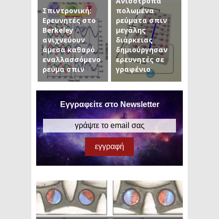
Ανισότροπα
Σπιντρονική:
πολωμένα
Ερευνητές στο
ρεύματα σπιν
Berkeley
μεγάλης
ανιχνεύουν
διάρκειας
άμεσα καθαρό
δημιούργησαν
εναλλασσόμενο
ερευνητές σε
ρεύμα σπιν
γραφένιο
Εγγραφείτε στο Newsletter