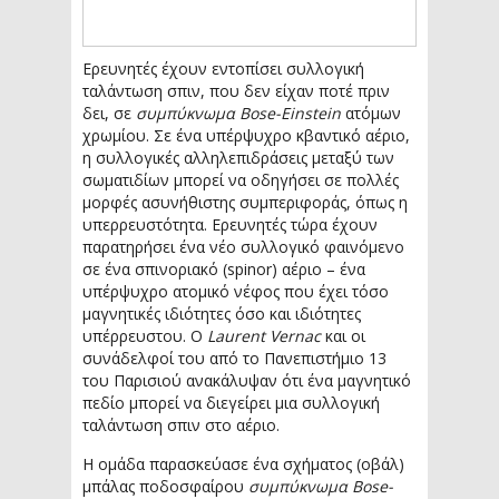
Ερευνητές έχουν εντοπίσει συλλογική
ταλάντωση σπιν, που δεν είχαν ποτέ πριν
δει, σε
συμπύκνωμα Bose-Einstein
ατόμων
χρωμίου. Σε ένα υπέρψυχρο κβαντικό αέριο,
η συλλογικές αλληλεπιδράσεις μεταξύ των
σωματιδίων μπορεί να οδηγήσει σε πολλές
μορφές ασυνήθιστης συμπεριφοράς, όπως η
υπερρευστότητα. Ερευνητές τώρα έχουν
παρατηρήσει ένα νέο συλλογικό φαινόμενο
σε ένα σπινοριακό (spinor) αέριο – ένα
υπέρψυχρο ατομικό νέφος που έχει τόσο
μαγνητικές ιδιότητες όσο και ιδιότητες
υπέρρευστου. Ο
Laurent Vernac
και οι
συνάδελφοί του από το Πανεπιστήμιο 13
του Παρισιού ανακάλυψαν ότι ένα μαγνητικό
πεδίο μπορεί να διεγείρει μια συλλογική
ταλάντωση σπιν στο αέριο.
Η ομάδα παρασκεύασε ένα σχήματος (οβάλ)
μπάλας ποδοσφαίρου
συμπύκνωμα Bose-