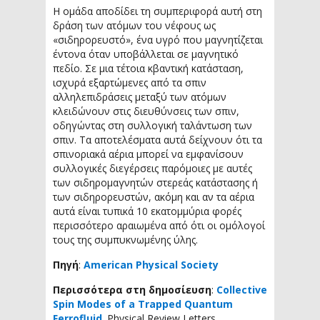
Η ομάδα αποδίδει τη συμπεριφορά αυτή στη
δράση των ατόμων του νέφους ως
«σιδηρορευστό», ένα υγρό που μαγνητίζεται
έντονα όταν υποβάλλεται σε μαγνητικό
πεδίο. Σε μια τέτοια κβαντική κατάσταση,
ισχυρά εξαρτώμενες από τα σπιν
αλληλεπιδράσεις μεταξύ των ατόμων
κλειδώνουν στις διευθύνσεις των σπιν,
οδηγώντας στη συλλογική ταλάντωση των
σπιν. Τα αποτελέσματα αυτά δείχνουν ότι τα
σπινοριακά αέρια μπορεί να εμφανίσουν
συλλογικές διεγέρσεις παρόμοιες με αυτές
των σιδηρομαγνητών στερεάς κατάστασης ή
των σιδηρορευστών, ακόμη και αν τα αέρια
αυτά είναι τυπικά 10 εκατομμύρια φορές
περισσότερο αραιωμένα από ότι οι ομόλογοί
τους της συμπυκνωμένης ύλης.
Πηγή
:
American Physical Society
Περισσότερα στη δημοσίευση
:
Collective
Spin Modes of a Trapped Quantum
Ferrofluid
. Physical Review Letters.