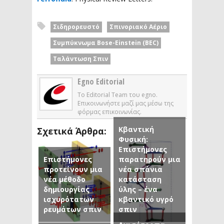
Σιδηρορευστό
Σπινοριακό Αέριο
Συμπύκνωμα Bose-Einstein (BEC)
Ταλάντωση Σπιν
Egno Editorial
Το Editorial Team του egno.
Επικοινωνήστε μαζί μας μέσω της
φόρμας επικοινωνίας.
Κβαντική
Σχετικά Άρθρα:
Φυσική:
Επιστήμονες
Επιστήμονες
παρατηρούν μια
προτείνουν μια
νέα σπάνια
νέα μέθοδο
κατάσταση
δημιουργίας
ύλης – ένα
ισχυρότατων
κβαντικό υγρό
ρευμάτων σπιν
σπιν