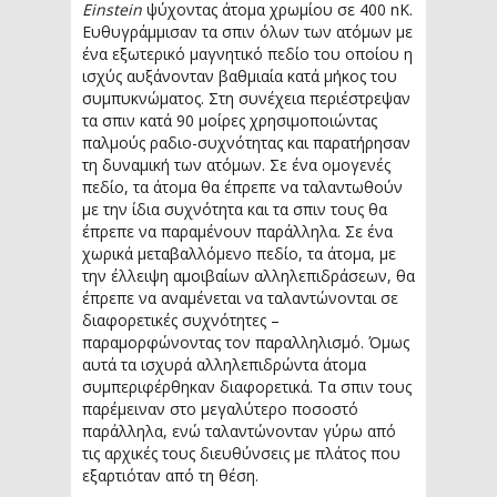
Einstein
ψύχοντας άτομα χρωμίου σε 400 nK.
Ευθυγράμμισαν τα σπιν όλων των ατόμων με
ένα εξωτερικό μαγνητικό πεδίο του οποίου η
ισχύς αυξάνονταν βαθμιαία κατά μήκος του
συμπυκνώματος. Στη συνέχεια περιέστρεψαν
τα σπιν κατά 90 μοίρες χρησιμοποιώντας
παλμούς ραδιο-συχνότητας και παρατήρησαν
τη δυναμική των ατόμων. Σε ένα ομογενές
πεδίο, τα άτομα θα έπρεπε να ταλαντωθούν
με την ίδια συχνότητα και τα σπιν τους θα
έπρεπε να παραμένουν παράλληλα. Σε ένα
χωρικά μεταβαλλόμενο πεδίο, τα άτομα, με
την έλλειψη αμοιβαίων αλληλεπιδράσεων, θα
έπρεπε να αναμένεται να ταλαντώνονται σε
διαφορετικές συχνότητες –
παραμορφώνοντας τον παραλληλισμό. Όμως
αυτά τα ισχυρά αλληλεπιδρώντα άτομα
συμπεριφέρθηκαν διαφορετικά. Τα σπιν τους
παρέμειναν στο μεγαλύτερο ποσοστό
παράλληλα, ενώ ταλαντώνονταν γύρω από
τις αρχικές τους διευθύνσεις με πλάτος που
εξαρτιόταν από τη θέση.