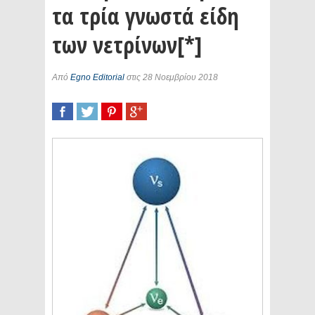
τα τρία γνωστά είδη
των νετρίνων[*]
Από
Egno Editorial
στις 28 Νοεμβρίου 2018
SHARE
TWEET
SHARE
SHARE