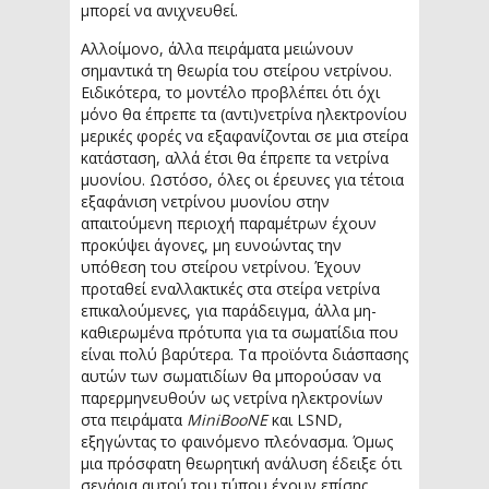
μπορεί να ανιχνευθεί.
Αλλοίμονο, άλλα πειράματα μειώνουν
σημαντικά τη θεωρία του στείρου νετρίνου.
Ειδικότερα, το μοντέλο προβλέπει ότι όχι
μόνο θα έπρεπε τα (αντι)νετρίνα ηλεκτρονίου
μερικές φορές να εξαφανίζονται σε μια στείρα
κατάσταση, αλλά έτσι θα έπρεπε τα νετρίνα
μυονίου. Ωστόσο, όλες οι έρευνες για τέτοια
εξαφάνιση νετρίνου μυονίου στην
απαιτούμενη περιοχή παραμέτρων έχουν
προκύψει άγονες, μη ευνοώντας την
υπόθεση του στείρου νετρίνου. Έχουν
προταθεί εναλλακτικές στα στείρα νετρίνα
επικαλούμενες, για παράδειγμα, άλλα μη-
καθιερωμένα πρότυπα για τα σωματίδια που
είναι πολύ βαρύτερα. Τα προϊόντα διάσπασης
αυτών των σωματιδίων θα μπορούσαν να
παρερμηνευθούν ως νετρίνα ηλεκτρονίων
στα πειράματα
MiniBooNE
και LSND,
εξηγώντας το φαινόμενο πλεόνασμα. Όμως
μια πρόσφατη θεωρητική ανάλυση έδειξε ότι
σενάρια αυτού του τύπου έχουν επίσης