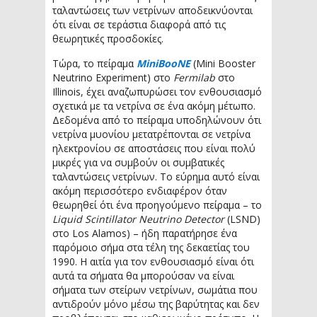
ταλαντώσεις των νετρίνων αποδεικνύονται
ότι είναι σε τεράστια διαφορά από τις
θεωρητικές προσδοκίες.
Τώρα, το πείραμα
MiniBooNE
(Mini Booster
Neutrino Experiment) στο
Fermilab
στο
Illinois, έχει αναζωπυρώσει τον ενθουσιασμό
σχετικά με τα νετρίνα σε ένα ακόμη μέτωπο.
Δεδομένα από το πείραμα υποδηλώνουν ότι
νετρίνα μυονίου μετατρέπονται σε νετρίνα
ηλεκτρονίου σε αποστάσεις που είναι πολύ
μικρές για να συμβούν οι συμβατικές
ταλαντώσεις νετρίνων. Το εύρημα αυτό είναι
ακόμη περισσότερο ενδιαφέρον όταν
θεωρηθεί ότι ένα προηγούμενο πείραμα – το
Liquid Scintillator Neutrino Detector
(LSND)
στο Los Alamos) – ήδη παρατήρησε ένα
παρόμοιο σήμα στα τέλη της δεκαετίας του
1990. Η αιτία για τον ενθουσιασμό είναι ότι
αυτά τα σήματα θα μπορούσαν να είναι
σήματα των στείρων νετρίνων, σωμάτια που
αντιδρούν μόνο μέσω της βαρύτητας και δεν