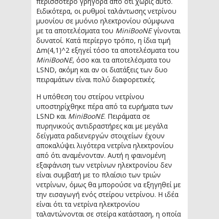
περισσότερο γρήγορα από ότι χωρίς αυτό.
Ειδικότερα, οι ρυθμοί ταλάντωσης νετρίνου
μυονίου σε μυόνιο ηλεκτρονίου σύμφωνα
με τα αποτελέσματα του
MiniBooNE
γίνονται
δυνατοί. Κατά περίεργο τρόπο, η ίδια τιμή
Δm(4,1)^2 εξηγεί τόσο τα αποτελέσματα του
MiniBooNE
, όσο και τα αποτελέσματα του
LSND, ακόμη και αν οι διατάξεις των δυο
πειραμάτων είναι πολύ διαφορετικές.
Η υπόθεση του στείρου νετρίνου
υποστηρίχθηκε πέρα από τα ευρήματα των
LSND και
MiniBooNE
. Πειράματα σε
πυρηνικούς αντιδραστήρες και με μεγάλα
δείγματα ραδιενεργών στοιχείων έχουν
αποκαλύψει λιγότερα νετρίνα ηλεκτρονίου
από ότι αναμένονταν. Αυτή η φαινομένη
εξαφάνιση των νετρίνων ηλεκτρονίου δεν
είναι συμβατή με το πλαίσιο των τριών
νετρίνων, όμως θα μπορούσε να εξηγηθεί με
την εισαγωγή ενός στείρου νετρίνου. Η ιδέα
είναι ότι τα νετρίνα ηλεκτρονίου
ταλαντώνονται σε στείρα κατάσταση, η οποία