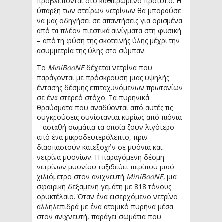
προβλέπονται στο καθιερωμένο πρότυπο. Η
ύπαρξη των στείρων νετρίνων θα μπορούσε
να μας οδηγήσει σε απαντήσεις για ορισμένα
από τα πλέον πιεστικά αινίγματα στη φυσική
– από τη φύση της σκοτεινής ύλης μέχρι την
ασυμμετρία της ύλης στο σύμπαν.
Το
MiniBooNE
δέχεται νετρίνα που
παράγονται με πρόσκρουση μιας υψηλής
έντασης δέσμης επιταχυνόμενων πρωτονίων
σε ένα στερεό στόχο. Τα πυρηνικά
θραύσματα που αναδύονται από αυτές τις
συγκρούσεις συνίστανται κυρίως από πιόνια
– ασταθή σωμάτια τα οποία ζουν λιγότερο
από ένα μικροδευτερόλεπτο, πριν
διασπαστούν κατεξοχήν σε μυόνια και
νετρίνα μυονίων. Η παραγόμενη δέσμη
νετρίνων μυονίου ταξιδεύει περίπου μισό
χιλιόμετρο στον ανιχνευτή
MiniBooNE
, μια
σφαιρική δεξαμενή γεμάτη με 818 τόνους
ορυκτέλαιο. Όταν ένα εισερχόμενο νετρίνο
αλληλεπιδρά με ένα ατομικό πυρήνα μέσα
στον ανιχνευτή, παράγει σωμάτια που