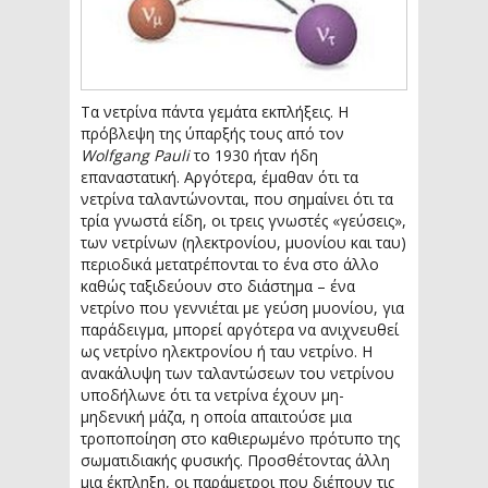
Τα νετρίνα πάντα γεμάτα εκπλήξεις. Η
πρόβλεψη της ύπαρξής τους από τον
Wolfgang Pauli
το 1930 ήταν ήδη
επαναστατική. Αργότερα, έμαθαν ότι τα
νετρίνα ταλαντώνονται, που σημαίνει ότι τα
τρία γνωστά είδη, οι τρεις γνωστές «γεύσεις»,
των νετρίνων (ηλεκτρονίου, μυονίου και ταυ)
περιοδικά μετατρέπονται το ένα στο άλλο
καθώς ταξιδεύουν στο διάστημα – ένα
νετρίνο που γεννιέται με γεύση μυονίου, για
παράδειγμα, μπορεί αργότερα να ανιχνευθεί
ως νετρίνο ηλεκτρονίου ή ταυ νετρίνο. Η
ανακάλυψη των ταλαντώσεων του νετρίνου
υποδήλωνε ότι τα νετρίνα έχουν μη-
μηδενική μάζα, η οποία απαιτούσε μια
τροποποίηση στο καθιερωμένο πρότυπο της
σωματιδιακής φυσικής. Προσθέτοντας άλλη
μια έκπληξη, οι παράμετροι που διέπουν τις