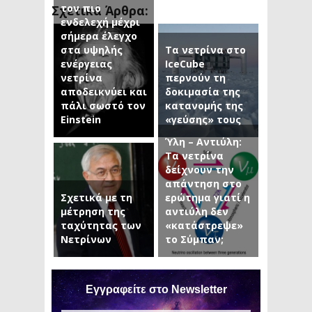
τον πιο
Σχετικά Άρθρα:
ενδελεχή μέχρι
σήμερα έλεγχο
στα υψηλής
Τα νετρίνα στο
ενέργειας
IceCube
νετρίνα
περνούν τη
αποδεικνύει και
δοκιμασία της
πάλι σωστό τον
κατανομής της
Einstein
«γεύσης» τους
Ύλη – Αντιύλη:
Τα νετρίνα
δείχνουν την
απάντηση στο
Σχετικά με τη
ερώτημα γιατί η
μέτρηση της
αντιύλη δεν
ταχύτητας των
«κατάστρεψε»
Νετρίνων
το Σύμπαν;
Εγγραφείτε στο Newsletter