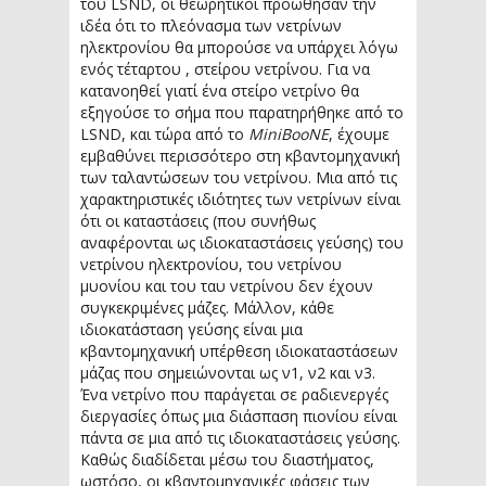
του LSND, οι θεωρητικοί προώθησαν την
ιδέα ότι το πλεόνασμα των νετρίνων
ηλεκτρονίου θα μπορούσε να υπάρχει λόγω
ενός τέταρτου , στείρου νετρίνου. Για να
κατανοηθεί γιατί ένα στείρο νετρίνο θα
εξηγούσε το σήμα που παρατηρήθηκε από το
LSND, και τώρα από το
MiniBooNE
, έχουμε
εμβαθύνει περισσότερο στη κβαντομηχανική
των ταλαντώσεων του νετρίνου. Μια από τις
χαρακτηριστικές ιδιότητες των νετρίνων είναι
ότι οι καταστάσεις (που συνήθως
αναφέρονται ως ιδιοκαταστάσεις γεύσης) του
νετρίνου ηλεκτρονίου, του νετρίνου
μυονίου και του ταυ νετρίνου δεν έχουν
συγκεκριμένες μάζες. Μάλλον, κάθε
ιδιοκατάσταση γεύσης είναι μια
κβαντομηχανική υπέρθεση ιδιοκαταστάσεων
μάζας που σημειώνονται ως ν1, ν2 και ν3.
Ένα νετρίνο που παράγεται σε ραδιενεργές
διεργασίες όπως μια διάσπαση πιονίου είναι
πάντα σε μια από τις ιδιοκαταστάσεις γεύσης.
Καθώς διαδίδεται μέσω του διαστήματος,
ωστόσο, οι κβαντομηχανικές φάσεις των