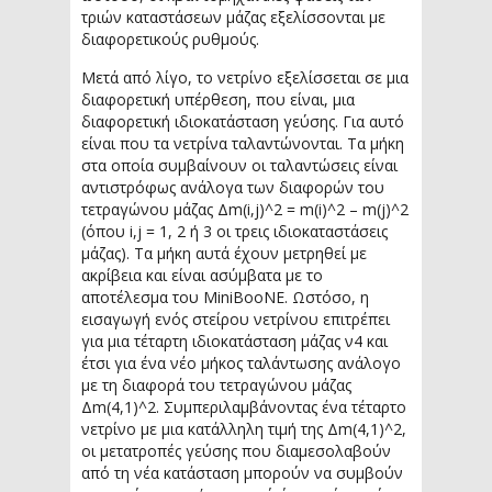
τριών καταστάσεων μάζας εξελίσσονται με
διαφορετικούς ρυθμούς.
Μετά από λίγο, το νετρίνο εξελίσσεται σε μια
διαφορετική υπέρθεση, που είναι, μια
διαφορετική ιδιοκατάσταση γεύσης. Για αυτό
είναι που τα νετρίνα ταλαντώνονται. Τα μήκη
στα οποία συμβαίνουν οι ταλαντώσεις είναι
αντιστρόφως ανάλογα των διαφορών του
τετραγώνου μάζας Δm(i,j)^2 = m(i)^2 – m(j)^2
(όπου i,j = 1, 2 ή 3 οι τρεις ιδιοκαταστάσεις
μάζας). Τα μήκη αυτά έχουν μετρηθεί με
ακρίβεια και είναι ασύμβατα με το
αποτέλεσμα του MiniBooNE. Ωστόσο, η
εισαγωγή ενός στείρου νετρίνου επιτρέπει
για μια τέταρτη ιδιοκατάσταση μάζας ν4 και
έτσι για ένα νέο μήκος ταλάντωσης ανάλογο
με τη διαφορά του τετραγώνου μάζας
Δm(4,1)^2. Συμπεριλαμβάνοντας ένα τέταρτο
νετρίνο με μια κατάλληλη τιμή της Δm(4,1)^2,
οι μετατροπές γεύσης που διαμεσολαβούν
από τη νέα κατάσταση μπορούν να συμβούν