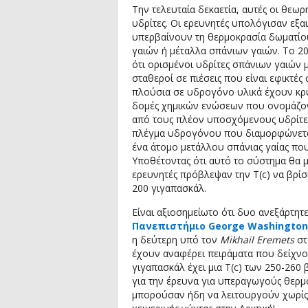
Την τελευταία δεκαετία, αυτές οι θεωρ
υδρίτες. Οι ερευνητές υπολόγισαν εξαι
υπερβαίνουν τη θερμοκρασία δωματίου
γαιών ή μέταλλα σπάνιων γαιών. Το 2
ότι ορισμένοι υδρίτες σπάνιων γαιών
σταθεροί σε πιέσεις που είναι εφικτές 
πλούσια σε υδρογόνο υλικά έχουν κρυ
δομές χημικών ενώσεων που ονομάζο
από τους πλέον υποσχόμενους υδρίτε
πλέγμα υδρογόνου που διαμορφώνεται 
ένα άτομο μετάλλου σπάνιας γαίας πο
Υποθέτοντας ότι αυτό το σύστημα θα 
ερευνητές πρόβλεψαν την T(c) να βρίσ
200 γιγαπασκάλ.
Είναι αξιοσημείωτο ότι δυο ανεξάρτητ
Πανεπιστήμιο George Washington
η δεύτερη υπό τον
Mikhail Eremets
στ
έχουν αναφέρει πειράματα που δείχνο
γιγαπασκάλ έχει μια T(c) των 250-26
για την έρευνα για υπεραγωγούς θερμ
μπορούσαν ήδη να λειτουργούν χωρίς 