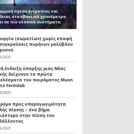
αμμική σχέση εντροπίας και
βειας στα κβαντικά χρονόμετρα
ει σε πιο κλασικά συστήματα;
ουργία (σωματίων) χωρίς επαφή
 συγκρούσεις πυρήνων μολύβδου
χρυσού
5/2021
ρή ένδειξη ύπαρξης μιας Νέας
κής δείχνουν τα πρώτα
ελέσματα του πειράματος Muon
το Fermilab
4/2021
δρόμο προς υπεραγωγιμότητα
λής πίεσης – ένα βήμα
ιέστερα στην πίεση του
βάλλοντος
3/2021