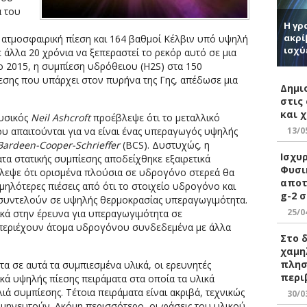
α του
Η γρ
ακρί
 ατμοσφαιρική πίεση και 164 βαθμοί Κέλβιν υπό υψηλή
ισχύ
ε άλλα 20 χρόνια να ξεπεραστεί το ρεκόρ αυτό σε μια
ο 2015, η συμπίεση υδρόθειου (H2S) στα 150
εσης που υπάρχει στον πυρήνα της Γης, απέδωσε μια
Δημι
στις
και 
φυσικός
Neil Ashcroft
προέβλεψε ότι το μεταλλικό
13/0
που απαιτούνται για να είναι ένας υπεραγωγός υψηλής
Bardeen-Cooper-Schrieffer
(BCS). Δυστυχώς, η
Ισχυ
α στατικής συμπίεσης αποδείχθηκε εξαιρετικά
Φυσι
εψε ότι ορισμένα πλούσια σε υδρογόνο στερεά θα
αποτ
ηλότερες πιέσεις από ότι το στοιχείο υδρογόνο και
g-2 σ
που συντελούν σε υψηλής θερμοκρασίας υπεραγωγιμότητα.
25/0
κά στην έρευνα για υπεραγωγιμότητα σε
 περιέχουν άτομα υδρογόνου συνδεδεμένα με άλλα
Στο 
χαμη
πλησ
α σε αυτά τα συμπιεσμένα υλικά, οι ερευνητές
περι
κά υψηλής πίεσης πειράματα στα οποία τα υλικά
ιά συμπίεσης. Τέτοια πειράματα είναι ακριβά, τεχνικώς
30/0
ρμηνευτούν. Ακόμη περισσότερο, οι φάσεις του υλικού