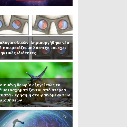
μανένιο και πυριτένιο (Μέρος
το ΜΙΤ)
ου ΑΠΘ)
ε την σκοτεινή ύλη
ολογία υλικών: Δημιουργήθηκε νέο
ό που μοιάζει με λάστιχο και έχει
ηκτικές ιδιότητες
οιημένη θεωρία εξηγεί πώς τα
ά μετασχηματίζονται από στερεά
ευστά – Χρήσιμη στο φαινόμενο των
ολισθήσεων