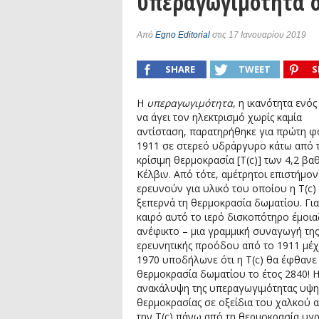
υπεραγωγιμότητα σ
Συνέντευξη: Συζητώντας με τον ερευ
1)
podcast: Τι είναι τα Βαρυτικά Κύματ
Από
Egno Editorial
στις 17 Ιανουαρίου 2019
podcast: Αναζητώντας τα Βαρυτικά Κ
SHARE
TWEET
S
Συνέντευξη: Ο ερευνητής Διονύσης Αν
Η
υπεραγωγιμότητα
, η ικανότητα ενός
να άγει τον ηλεκτρισμό χωρίς καμία
αντίσταση, παρατηρήθηκε για πρώτη φ
1911 σε στερεό υδράργυρο κάτω από 
κρίσιμη θερμοκρασία [T(c)] των 4,2 β
Κέλβιν. Από τότε, αμέτρητοι επιστήμον
ερευνούν για υλικό του οποίου η T(c)
ξεπερνά τη θερμοκρασία δωματίου. Γι
καιρό αυτό το ιερό δισκοπότηρο έμοια
ανέφικτο – μια γραμμική συναγωγή της
ερευνητικής προόδου από το 1911 μέχ
1970 υποδήλωνε ότι η T(c) θα έφθανε
θερμοκρασία δωματίου το έτος 2840! 
ανακάλυψη της υπεραγωγιμότητας υψη
θερμοκρασίας σε οξείδια του χαλκού 
την T(c) πάνω από τη θερμοκρασία υγ