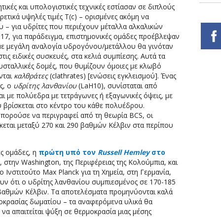
ητικές και υπολογιστικές τεχνικές εστίασαν σε διπλούς
ρετικά υψηλές τιμές T(c) – ορισμένες ακόμη να
 – για υδρίτες που περιέχουν μέταλλα αλκαλικών
017, για παράδειγμα, επιστημονικές ομάδες προέβλεψαν
 με μεγάλη αναλογία υδρογόνου/μετάλλου θα γινόταν
στις ειδικές συσκευές, στα κελιά συμπίεσης. Αυτά τα
σταλλικές δομές, που θυμίζουν όμοιες με κλωβό
νται
καλθράτες
(clathrates) [ενώσεις εγκλεισμού]. Ένας
ς, ο
υδρίτης λανθανίου
(LaH10), συνίσταται από
με πολύεδρα με τετράγωνες ή εξαγωνικές όψεις, με
υ βρίσκεται στο κέντρο του κάθε πολυέδρου.
μπορούσε να περιγραφεί από τη θεωρία BCS, οι
κεται μεταξύ 270 και 290 βαθμών Κέλβιν στα περίπου
ες ομάδες, η
πρώτη υπό τον
Russell Hemley
στο
, στην Washington, της Περιφέρειας της Κολούμπια, και
ο Ινστιτούτο Max Planck για τη Χημεία, στη Γερμανία,
υν ότι ο υδρίτης λανθανίου συμπιεσμένος σε 170-185
0 βαθμών Κέλβιν. Τα αποτελέσματα προμηνύονται καλά
οκρασίας δωματίου – τα αναφερόμενα υλικά θα
να απαιτείται ψύξη σε θερμοκρασία μιας μέσης