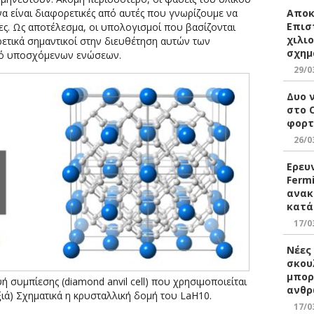
Αποκ
να είναι διαφορετικές από αυτές που γνωρίζουμε να
Επισ
ς. Ως αποτέλεσμα, οι υπολογισμοί που βασίζονται
χιλι
ρετικά σημαντικοί στην διευθέτηση αυτών των
σχημ
σμό υποσχόμενων ενώσεων.
29/0
Δυο 
στο 
φορτ
26/0
Ερευ
Ferm
ανακ
κατά
17/0
Νέες
σκου
μπορ
ή συμπίεσης (diamond anvil cell) που χρησιμοποιείται
ανθρ
ξιά) Σχηματικά η κρυσταλλική δομή του LaH10.
17/0