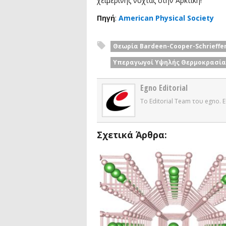
χειμερινής νύχτας στην Αρκτική!
Πηγή
:
American Physical Society
Θεωρία Bardeen-Cooper-Schrieffer
Υπεραγωγοί Υψηλής Θερμοκρασία
Egno Editorial
Το Editorial Team του egno.
Σχετικά Άρθρα: