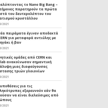
αλύπτοντας το Nano Big Bang –
τήμονες παρατηρούν τα πρώτα
οστά του δευτερολέπτου του
ατισμού κρυστάλλου
3/2021
νέα πειράματα έγιναν αποδεκτά
CERN για μεταφορά αντιύλης με
ηγάκι ή βαν
3/2021
νητικές ομάδες από CERN και
ilab ανακοίνωσαν σημαντική
άλυψη μιας διαφεύγουσας
στασης τριών γλοιονίων
3/2021
 υποθέσεις για τις
ληκότρυπες εξερευνούν εάν θα
ούσαν να είναι διελεύσιμες από
ώπους
3/2021