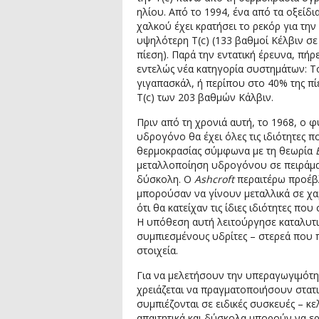
ηλίου. Από το 1994, ένα από τα οξείδι
χαλκού έχει κρατήσει το ρεκόρ για την
υψηλότερη T(c) (133 βαθμοί Κέλβιν σε
πίεση). Παρά την εντατική έρευνα, πήρ
εντελώς νέα κατηγορία συστημάτων: Τ
γιγαπασκάλ, ή περίπου στο 40% της πί
T(c) των 203 βαθμών Κάλβιν.
Πριν από τη χρονιά αυτή, το 1968, ο 
υδρογόνο θα έχει όλες τις ιδιότητες 
θερμοκρασίας σύμφωνα με τη θεωρία
μεταλλοποίηση υδρογόνου σε πειράματ
δύσκολη. Ο
Ashcroft
περαιτέρω προέβλ
μπορούσαν να γίνουν μεταλλικά σε χαμ
ότι θα κατείχαν τις ίδιες ιδιότητες 
Η υπόθεση αυτή λειτούργησε καταλυτι
συμπιεσμένους υδρίτες – στερεά που
στοιχεία.
Για να μελετήσουν την υπεραγωγιμότητ
χρειάζεται να πραγματοποιήσουν στατι
συμπιέζονται σε ειδικές συσκευές – κελ
απαιτητικά και δύσκολα μπορούν να ε