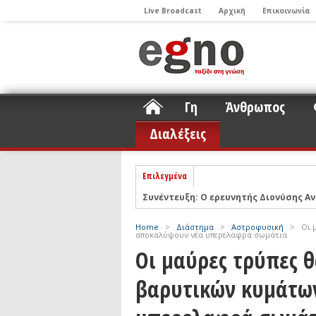
Live Broadcast
Αρχική
Επικοινωνία
Γη
Άνθρωπος
Διαλέξεις
Επιλεγμένα
ΝΕLIOTA: Το ερευνητικό πρόγραμμα
Σελήνη
Podcast: Συζήτηση με τον καθηγητή 
Home
>
Διάστημα
>
Αστροφυσική
>
Οι 
αποκαλύψουν νέα υπερελαφρά σωμάτια
Podcast: Ο Διονύσης Σιμόπουλος απα
Οι μαύρες τρύπες 
Άρθρο με αφορμή το Nobel Φυσικής τ
βαρυτικών κυμάτω
Συνέντευξη: Το ελληνικό εκπαιδευτικ
Συνέντευξη: Ο ερευνητής Νανοτεχνολ