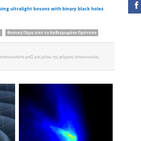
bing ultralight bosons with binary black holes
.
α
Φυσική Πέρα από το Καθιερωμένο Πρότυπο
 Επικοινωνήστε μαζί μας μέσω της φόρμας επικοινωνίας.