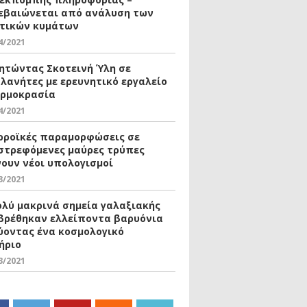
εβαιώνεται από ανάλυση των
τικών κυμάτων
4/2021
ητώντας Σκοτεινή Ύλη σε
λανήτες με ερευνητικό εργαλείο
ερμοκρασία
4/2021
ρροϊκές παραμορφώσεις σε
στρεφόμενες μαύρες τρύπες
νουν νέοι υπολογισμοί
3/2021
ολύ μακρινά σημεία γαλαξιακής
βρέθηκαν ελλείποντα βαρυόνια
ύοντας ένα κοσμολογικό
ήριο
3/2021