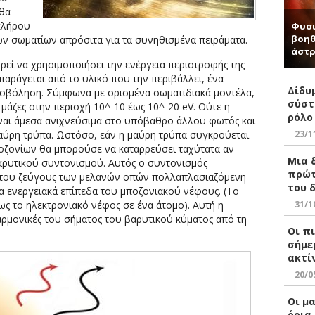
 θα
κλήρου
Φυσι
βοηθ
ν σωματίων απρόσιτα για τα συνηθισμένα πειράματα.
άστρ
εί να χρησιμοποιήσει την ενέργεια περιστροφής της
παράγεται από το υλικό που την περιβάλλει, ένα
Δίδυ
νοβόληση. Σύμφωνα με ορισμένα σωματιδιακά μοντέλα,
σύστ
 μάζες στην περιοχή 10^-10 έως 10^-20 eV. Ούτε η
ρόλο
ναι άμεσα ανιχνεύσιμα στο υπόβαθρο άλλου φωτός και
23/1
μαύρη τρύπα. Ωστόσο, εάν η μαύρη τρύπα συγκρούεται
ποζονίων θα μπορούσε να καταρρεύσει ταχύτατα αν
Μια 
βαρυτικού συντονισμού. Αυτός ο συντονισμός
πρώτ
α του ζεύγους των μελανών οπών πολλαπλασιαζόμενη
του 
 τα ενεργειακά επίπεδα του μποζονιακού νέφους. (Το
31/1
ς το ηλεκτρονιακό νέφος σε ένα άτομο). Αυτή η
αρμονικές του σήματος του βαρυτικού κύματος από τη
Οι πι
σήμε
ακτί
20/0
Οι μ
όρια