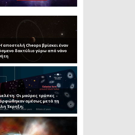
μανένιο και πυριτένιο (Μέρος
το ΜΙΤ)
ου ΑΠΘ)
ε την σκοτεινή ύλη
 Η αποστολή Cheops βρίσκει έναν
σμενο δακτύλιο γύρω από νάνο
νήτη
μελέτη: Οι μαύρες τρύπες
ορφώθηκαν αμέσως μετά τη
λη Έκρηξη;