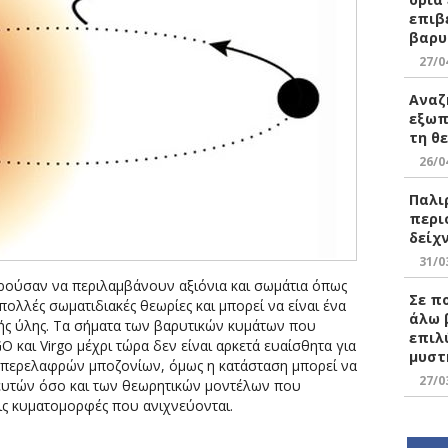
επιβ
βαρυ
27/0
Αναζ
εξωπ
τη θ
26/0
Παλι
περι
δείχ
31/0
ρούσαν να περιλαμβάνουν αξιόνια και σωμάτια όπως
Σε π
πολλές σωματιδιακές θεωρίες και μπορεί να είναι ένα
άλω 
ής ύλης. Τα σήματα των βαρυτικών κυμάτων που
επιλ
 και Virgo μέχρι τώρα δεν είναι αρκετά ευαίσθητα για
μυστ
υπερελαφρών μποζονίων, όμως η κατάσταση μπορεί να
27/0
νευτών όσο και των θεωρητικών μοντέλων που
ις κυματομορφές που ανιχνεύονται.