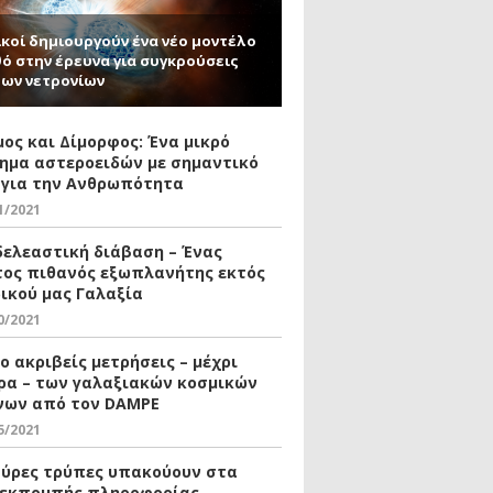
κοί δημιουργούν ένα νέο μοντέλο
ό στην έρευνα για συγκρούσεις
ων νετρονίων
μος και Δίμορφος: Ένα μικρό
ημα αστεροειδών με σημαντικό
 για την Ανθρωπότητα
1/2021
δελεαστική διάβαση – Ένας
ος πιθανός εξωπλανήτης εκτός
δικού μας Γαλαξία
0/2021
ο ακριβείς μετρήσεις – μέχρι
ρα – των γαλαξιακών κοσμικών
νων από τον DAMPE
5/2021
αύρες τρύπες υπακούουν στα
 εκπομπής πληροφορίας –