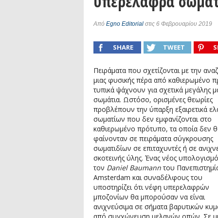
υπερελαφρά σωμάτ
Συνέντευξη: Συζητώντας με τον ερευ
1)
podcast: Τι είναι τα Βαρυτικά Κύματ
Από
Egno Editorial
στις 6 Φεβρουαρίου 2019
podcast: Αναζητώντας τα Βαρυτικά Κ
SHARE
TWEET
S
Συνέντευξη: Ο ερευνητής Διονύσης Αν
Πειράματα που σχετίζονται με την ανα
μιας φυσικής πέρα από καθιερωμένο 
τυπικά ψάχνουν για σχετικά μεγάλης μ
σωμάτια. Ωστόσο, ορισμένες θεωρίες
προβλέπουν την ύπαρξη εξαιρετικά ε
σωματίων που δεν εμφανίζονται στο
καθιερωμένο πρότυπο, τα οποία δεν θ
φαίνονταν σε πειράματα σύγκρουσης
σωματιδίων σε επιταχυντές ή σε ανιχν
σκοτεινής ύλης. Ένας νέος υπολογισμ
τον
Daniel Baumann
του Πανεπιστημί
Amsterdam και συναδέλφους του
υποστηρίζει ότι νέφη υπερελαφρών
μποζονίων θα μπορούσαν να είναι
ανιχνεύσιμα σε σήματα βαρυτικών κυ
από συγχώνευση μελανών οπών. Σε μ