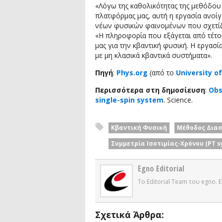
«Λόγω της καθολικότητας της μεθόδου 
πλατφόρμας μας, αυτή η εργασία ανοίγ
νέων φυσικών φαινομένων που σχετίζο
«Η πληροφορία που εξάγεται από τέτοι
μας για την κβαντική φυσική. Η εργασία
με μη κλασικά κβαντικά συστήματα».
Πηγή
:
Phys.org
(από το
University o
Περισσότερα στη δημοσίευση
:
Obs
single-spin system
. Science.
Κβαντική Φυσική
Μέθοδος Δια
Συμμετρία Ισοτιμίας-Χρόνου (PT 
Egno Editorial
Το Editorial Team του egno.
Σχετικά Άρθρα: