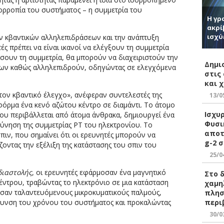
ισορροπία του συστήματος – η συμμετρία του
Η γρ
ακρί
ισχύ
ν κβαντικών αλληλεπιδράσεων και την ανάπτυξη
ς πρέπει να είναι ικανοί να ελέγξουν τη συμμετρία
ουν τη συμμετρία, θα μπορούν να διαχειριστούν την
Δημι
ίων καθώς αλληλεπιδρούν, οδηγώντας σε ελεγχόμενα
στις
και 
 τον κβαντικό έλεγχο», ανέφεραν συντελεστές της
13/0
όρμα ένα κενό αζώτου κέντρο σε διαμάντι. Το άτομο
Ισχυ
που περιβάλλεται από άτομα άνθρακα, δημιουργεί ένα
Φυσι
εύνηση της συμμετρίας PT του ηλεκτρονίου. Το
αποτ
πιν, που σημαίνει ότι οι ερευνητές μπορούν να
g-2 σ
ζοντας την εξέλιξη της κατάστασης του σπιν του
25/0
διαστολής
, οι ερευνητές εφάρμοσαν ένα μαγνητικό
Στο 
έντρου, τραβώντας το ηλεκτρόνιο σε μια κατάσταση
χαμη
οσαν ταλαντευόμενους μικροκυματικούς παλμούς,
πλησ
περι
εύθυνση του χρόνου του συστήματος και προκαλώντας
30/0