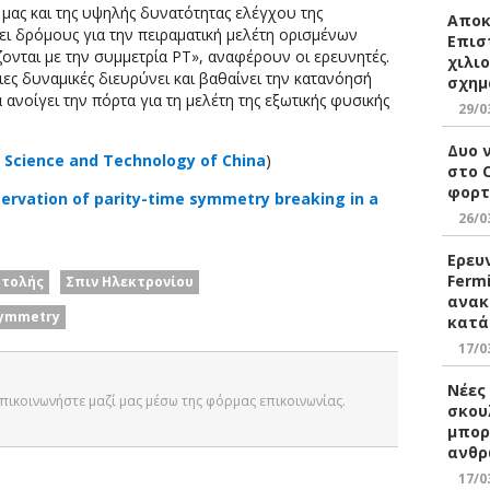
μας και της υψηλής δυνατότητας ελέγχου της
Αποκ
ει δρόμους για την πειραματική μελέτη ορισμένων
Επισ
νται με την συμμετρία PT», αναφέρουν οι ερευνητές.
χιλι
ες δυναμικές διευρύνει και βαθαίνει την κατανόησή
σχημ
 ανοίγει την πόρτα για τη μελέτη της εξωτικής φυσικής
29/0
Δυο 
f Science and Technology of China
)
στο 
φορτ
ervation of parity-time symmetry breaking in a
26/0
Ερευ
Ferm
στολής
Σπιν Ηλεκτρονίου
ανακ
symmetry
κατά
17/0
Νέες
 Επικοινωνήστε μαζί μας μέσω της φόρμας επικοινωνίας.
σκου
μπορ
ανθρ
17/0