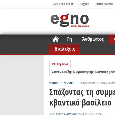
Live Broadcast
Αρχική
Επικοινωνία
Γη
Άνθρωπος
Διαλέξεις
Επιλεγμένα
Συνέντευξη: Ο ερευνητής Διονύσης Αν
ΝΕLIOTA: Το ερευνητικό πρόγραμμα
Σελήνη
Podcast: Συζήτηση με τον καθηγητή 
Home
>
Φυσική
>
Σπάζοντας τη συμμετρία
Podcast: Ο Διονύσης Σιμόπουλος απα
Σπάζοντας τη συμμε
Άρθρο με αφορμή το Nobel Φυσικής τ
κβαντικό βασίλειο
Συνέντευξη: Το ελληνικό εκπαιδευτικ
Συνέντευξη: Ο ερευνητής Νανοτεχνολ
Από
Egno Editorial
στις 4 Ιουνίου 2019