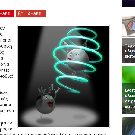
νητή κ. Παντελή Μπάμπουλη για τα ενδιαφέροντα τεχνητά υλικά, γερ
α (Συνέντευξη με τον Ερωτόκριτο Κατσαβουνίδη, διευθυντή έρευνας σ
HARE
SHARE
ύματα (Συνέντευξη με τον Χρήστο Τσάγκα, Αναπληρωτή Καθηγητή τ
σαν
α. Η
τήρηση
Τεχν
φυσική
υλικ
ώς
εκπλ
να
μο να
νητές
ριοδικό
Ενοπ
όνου
υλικ
ικός
σε ρ
αντικού
κατ
για ένα
ητα αν
προς τα
ητας ή αρτιότητας παραμένει η ίδια στο ισορροπημένο