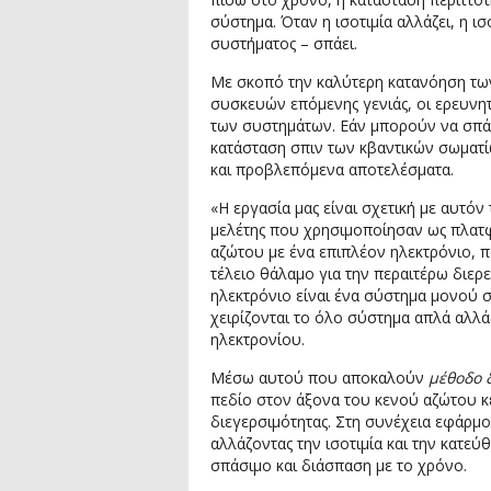
σύστημα. Όταν η ισοτιμία αλλάζει, η 
συστήματος – σπάει.
Με σκοπό την καλύτερη κατανόηση τω
συσκευών επόμενης γενιάς, οι ερευνητέ
των συστημάτων. Εάν μπορούν να σπάσ
κατάσταση σπιν των κβαντικών σωματ
και προβλεπόμενα αποτελέσματα.
«Η εργασία μας είναι σχετική με αυτόν
μελέτης που χρησιμοποίησαν ως πλατφ
αζώτου με ένα επιπλέον ηλεκτρόνιο, 
τέλειο θάλαμο για την περαιτέρω διερ
ηλεκτρόνιο είναι ένα σύστημα μονού σ
χειρίζονται το όλο σύστημα απλά αλλά
ηλεκτρονίου.
Μέσω αυτού που αποκαλούν
μέθοδο 
πεδίο στον άξονα του κενού αζώτου κ
διεγερσιμότητας. Στη συνέχεια εφάρμ
αλλάζοντας την ισοτιμία και την κατ
σπάσιμο και διάσπαση με το χρόνο.