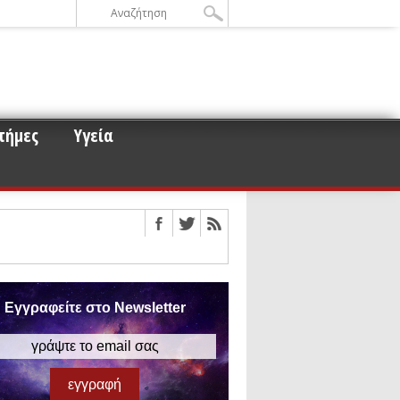
τήμες
Υγεία
ε την σκοτεινή ύλη
οειδών και μετεωροειδών στη
ου για τα άστρα νετρονίων
 αυτό
Εγγραφείτε στο Newsletter
ισμό των βαρυτικών κυμάτων
έρος 3)
ς εφαρμογές τους (Μέρος 2)