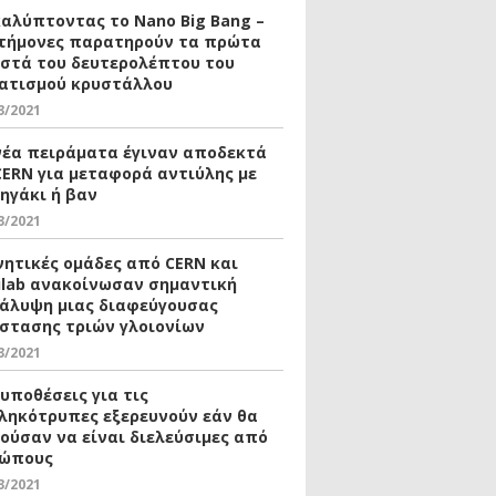
αλύπτοντας το Nano Big Bang –
τήμονες παρατηρούν τα πρώτα
οστά του δευτερολέπτου του
ατισμού κρυστάλλου
3/2021
νέα πειράματα έγιναν αποδεκτά
CERN για μεταφορά αντιύλης με
ηγάκι ή βαν
3/2021
νητικές ομάδες από CERN και
ilab ανακοίνωσαν σημαντική
άλυψη μιας διαφεύγουσας
στασης τριών γλοιονίων
3/2021
 υποθέσεις για τις
ληκότρυπες εξερευνούν εάν θα
ούσαν να είναι διελεύσιμες από
ώπους
3/2021