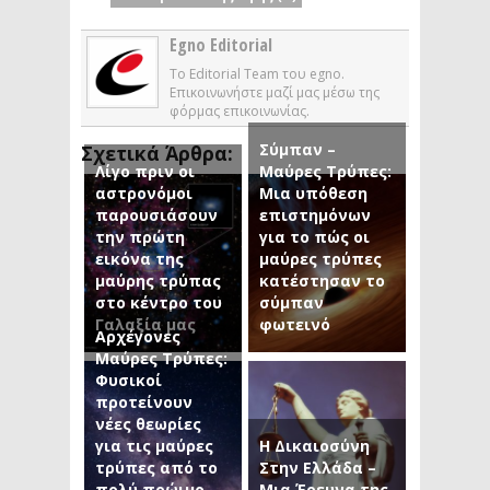
Egno Editorial
Το Editorial Team του egno.
Επικοινωνήστε μαζί μας μέσω της
φόρμας επικοινωνίας.
Σύμπαν –
Σχετικά Άρθρα:
Λίγο πριν οι
Μαύρες Τρύπες:
αστρονόμοι
Μια υπόθεση
παρουσιάσουν
επιστημόνων
την πρώτη
για το πώς οι
εικόνα της
μαύρες τρύπες
μαύρης τρύπας
κατέστησαν το
στο κέντρο του
σύμπαν
Γαλαξία μας
φωτεινό
Αρχέγονες
Μαύρες Τρύπες:
Φυσικοί
προτείνουν
νέες θεωρίες
για τις μαύρες
Η Δικαιοσύνη
τρύπες από το
Στην Ελλάδα –
πολύ πρώιμο
Μια Έρευνα της