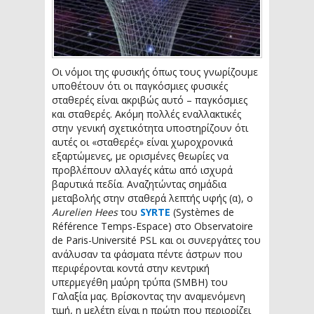
Οι νόμοι της φυσικής όπως τους γνωρίζουμε
υποθέτουν ότι οι παγκόσμιες φυσικές
σταθερές είναι ακριβώς αυτό – παγκόσμιες
και σταθερές. Ακόμη πολλές εναλλακτικές
στην γενική σχετικότητα υποστηρίζουν ότι
αυτές οι «σταθερές» είναι χωροχρονικά
εξαρτώμενες, με ορισμένες θεωρίες να
προβλέπουν αλλαγές κάτω από ισχυρά
βαρυτικά πεδία. Αναζητώντας σημάδια
μεταβολής στην σταθερά λεπτής υφής (α), ο
Aurelien Hees
του
SYRTE
(Systèmes de
Référence Temps-Espace) στο Observatoire
de Paris-Université PSL και οι συνεργάτες του
ανάλυσαν τα φάσματα πέντε άστρων που
περιφέρονται κοντά στην κεντρική
υπερμεγέθη μαύρη τρύπα (SMBH) του
Γαλαξία μας. Βρίσκοντας την αναμενόμενη
τιμή, η μελέτη είναι η πρώτη που περιορίζει