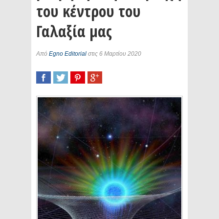
του κέντρου του
Γαλαξία μας
Από
Egno Editorial
στις 6 Μαρτίου 2020
SHARE
TWEET
SHARE
SHARE