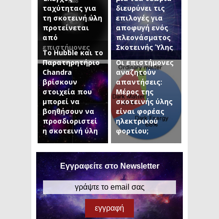
ταχύτητας για
διευρύνει τις
τη σκοτεινή ύλη
επιλογές για
προτείνεται
αποφυγή ενός
από
πλεονάσματος
επιστήμονες
Σκοτεινής Ύλης
Το Hubble και το
Παρατηρητήριο
Οι επιστήμονες
Chandra
αναζητούν
βρίσκουν
απαντήσεις:
στοιχεία που
Μέρος της
μπορεί να
σκοτεινής ύλης
βοηθήσουν να
είναι φορέας
προσδιοριστεί
ηλεκτρικού
η σκοτεινή ύλη
φορτίου;
Εγγραφείτε στο Newsletter