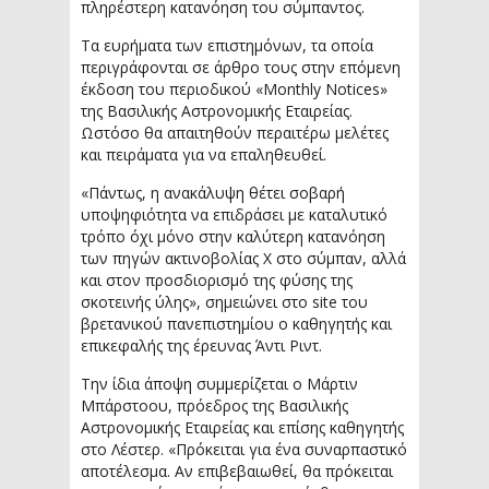
πληρέστερη κατανόηση του σύμπαντος.
Τα ευρήματα των επιστημόνων, τα οποία
περιγράφονται σε άρθρο τους στην επόμενη
έκδοση του περιοδικού «Monthly Notices»
της Βασιλικής Αστρονομικής Εταιρείας.
Ωστόσο θα απαιτηθούν περαιτέρω μελέτες
και πειράματα για να επαληθευθεί.
«Πάντως, η ανακάλυψη θέτει σοβαρή
υποψηφιότητα να επιδράσει με καταλυτικό
τρόπο όχι μόνο στην καλύτερη κατανόηση
των πηγών ακτινοβολίας Χ στο σύμπαν, αλλά
και στον προσδιορισμό της φύσης της
σκοτεινής ύλης», σημειώνει στο site του
βρετανικού πανεπιστημίου ο καθηγητής και
επικεφαλής της έρευνας Άντι Ριντ.
Την ίδια άποψη συμμερίζεται ο Μάρτιν
Μπάρστοου, πρόεδρος της Βασιλικής
Αστρονομικής Εταιρείας και επίσης καθηγητής
στο Λέστερ. «Πρόκειται για ένα συναρπαστικό
αποτέλεσμα. Αν επιβεβαιωθεί, θα πρόκειται