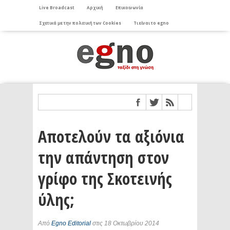
Live Broadcast
Αρχική
Επικοινωνία
Σχετικά με την πολιτική των Cookies
Τι είναι το egno
Αποτελούν τα αξιόνια
την απάντηση στον
γρίφο της Σκοτεινής
ύλης;
Από
Egno Editorial
στις 18 Οκτωβρίου 2014