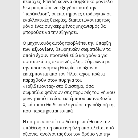
περιοχές. Επειδή κανένα συμβατικό μοντέλο
δεν μπορούσε να εξηγήσει αυτή την
“παρέκκλιση”, οι επιστήμονες στράφηκαν σε
εναλλακτικές θεωρίες, διαπιστώνοντας πως
μόνο ένας συγκεκριμένος μηχανισμός θα
μπορούσε να την εξηγήσει.
Ο μηχανισμός αυτός προβλέπει την ύπαρξη
των
αξιονίων
, θεωρητικών σωματιδίων τα
οποία έχουν προταθεί εδώ και χρόνια για
συστατικά της σκοτεινής ύλης. Σύμφωνα με
την προτεινόμενη θεωρία, τα αξιόνια
εκπέμπονται από τον Ήλιο, αφού πρώτα
παραχθούν στον πυρήνα του.
«Ταξιδεύοντας» στο διάστημα, όσα
σωματίδια φτάνουν στις παρυφές του γήινου
μαγνητικού πεδίου εκπέμπουν ακτινοβολία
Χ, κάτι που θα δικαιολογούσε την αύξησή της
που παρατηρείται τοπικά.
Η αστροφυσικοί του Λέστερ κατέθεσαν την
υπόθεση ότι η σκοτεινή ύλη αποτελείται από
αξιόνια, ανοίγοντας έτσι τον δρόμο για την