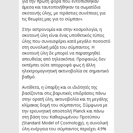
για την πρώτη φορά που εντοπίσθηκαν
άμεσα και ταυτοποιήθηκαν τα σωματίδια
σκοτεινής ύλης, με τεράστιες συνέπειες για
τις θεωρίες μας για το σύμπαν».
Στην αστρονομία και στην κοσμολογία, η
σκοτεινή ύλη είναι ένας υποθετικός τύπος
ύλης που συνεισφέρει κατά μεγάλο ποσοστό
στη συνολική μάζα του σύμπαντος. Η
σκοτεινή ύλη δε μπορεί να παρατηρηθεί
απευθείας από τηλεσκόπια. Προφανώς δεν
εκπέμπει ούτε απορροφά φως ή άλλη
ηλεκτρομαγνητική ακτινοβολία σε σημαντικό
βαθμό.
Αντίθετα, η ύπαρξη και οι ιδιότητές της
βασίζονται στις βαρυτικές επιδράσεις πάνω
στην ορατή ύλη, ακτινοβολία και τη μεγάλης
κλίμακας δομή του σύμπαντος. Σύμφωνα με
την ερευνητική αποστολή Planck και πάνω
στη βάση του Καθιερωμένου Προτύπου
(Standard Model of Cosmology), η συνολική
ύλη-ενέργεια του σύμπαντος περιέχει 4.9%