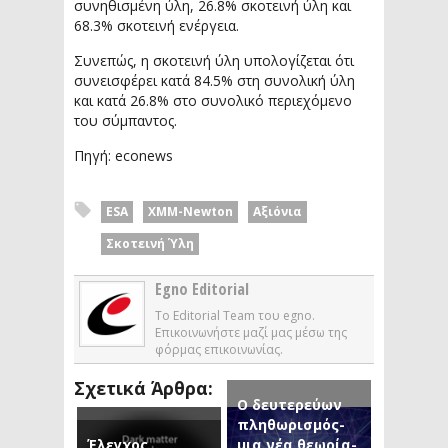
συνηθισμένη ύλη, 26.8% σκοτεινή ύλη και
68.3% σκοτεινή ενέργεια.
Συνεπώς, η σκοτεινή ύλη υπολογίζεται ότι
συνεισφέρει κατά 84.5% στη συνολική ύλη
και κατά 26.8% στο συνολικό περιεχόμενο
του σύμπαντος.
Πηγή: econews
ESA
XMM-Newton
Αξιόνια
Σκοτεινή Ύλη
Egno Editorial
Το Editorial Team του egno.
Επικοινωνήστε μαζί μας μέσω της
φόρμας επικοινωνίας.
Σχετικά Άρθρα:
Ο δευτερεύων
πληθωρισμός-
Έλεγχος
μια νέα θεωρία-