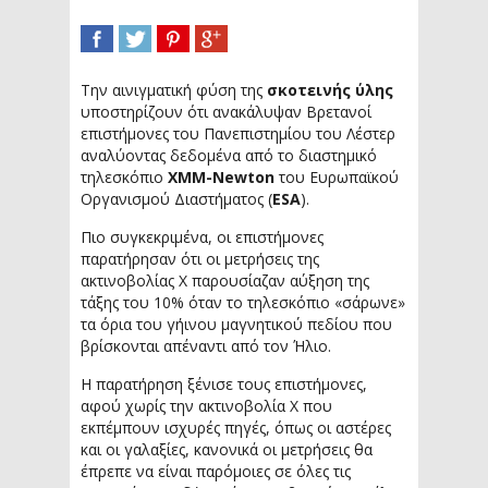
SHARE
TWEET
SHARE
SHARE
Την αινιγματική φύση της
σκοτεινής ύλης
υποστηρίζουν ότι ανακάλυψαν Βρετανοί
επιστήμονες του Πανεπιστημίου του Λέστερ
αναλύοντας δεδομένα από το διαστημικό
τηλεσκόπιο
XMM-Newton
του Ευρωπαϊκού
Οργανισμού Διαστήματος (
ESA
).
Πιο συγκεκριμένα, οι επιστήμονες
παρατήρησαν ότι οι μετρήσεις της
ακτινοβολίας Χ παρουσίαζαν αύξηση της
τάξης του 10% όταν το τηλεσκόπιο «σάρωνε»
τα όρια του γήινου μαγνητικού πεδίου που
βρίσκονται απέναντι από τον Ήλιο.
Η παρατήρηση ξένισε τους επιστήμονες,
αφού χωρίς την ακτινοβολία Χ που
εκπέμπουν ισχυρές πηγές, όπως οι αστέρες
και οι γαλαξίες, κανονικά οι μετρήσεις θα
έπρεπε να είναι παρόμοιες σε όλες τις