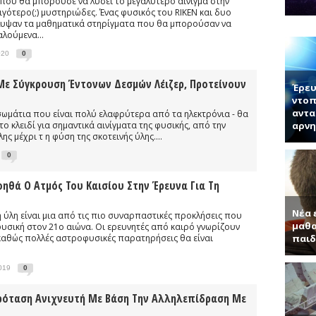
που θα μπορούσε να λύσει το μεγαλύτερο αίνιγμα στην
νητή κ. Παντελή Μπάμπουλη για τα ενδιαφέροντα τεχνητά υλικά, γερ
λιγότερο(;) μυστηριώδες. Ένας φυσικός του RIKEN και δυο
υψαν τα μαθηματικά στηρίγματα που θα μπορούσαν να
α (Συνέντευξη με τον Ερωτόκριτο Κατσαβουνίδη, διευθυντή έρευνας σ
λούμενα...
ύματα (Συνέντευξη με τον Χρήστο Τσάγκα, Αναπληρωτή Καθηγητή τ
020
0
τύπας με απλά λόγια μας μαθαίνει το χαλαρόνιο και τη σχέση του μ
Με Σύγκρουση Έντονων Δεσμών Λέιζερ, Προτείνουν
Έρευ
ντοπ
αντα
 σωμάτια που είναι πολύ ελαφρύτερα από τα ηλεκτρόνια - θα
 κλειδί για σημαντικά αινίγματα της φυσικής, από την
αρνη
ης μέχρι τ η φύση της σκοτεινής ύλης....
0
οηθά Ο Ατμός Του Καισίου Στην Έρευνα Για Τη
Νέα 
νή ύλη είναι μια από τις πιο συναρπαστικές προκλήσεις που
μαθα
φυσική στον 21ο αιώνα. Οι ερευνητές από καιρό γνωρίζουν
 καθώς πολλές αστροφυσικές παρατηρήσεις θα είναι
παιδ
019
0
Πρόταση Ανιχνευτή Με Βάση Την Αλληλεπίδραση Με