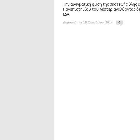
Την αινιγματική φύση της σκοτεινής ύλης
Πανεπιστημίου του Λέστερ αναλύοντας δ
ESA.
Δημοσιεύτηκε 18 Οκτωβρίου, 2014
0