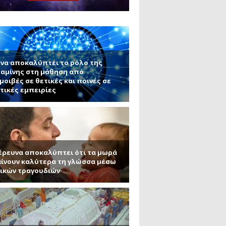
μανένιο και πυριτένιο (Μέρος
το ΜΙΤ)
ου ΑΠΘ)
ε την σκοτεινή ύλη
να αποκαλύπτει το ρόλο της
αμίνης στη μάθηση από
μοιβές σε θετικές και ποινές σε
τικές εμπειρίες
έρευνα αποκαλύπτει ότι τα μωρά
ίνουν καλύτερα τη γλώσσα μέσω
ικών τραγουδιών