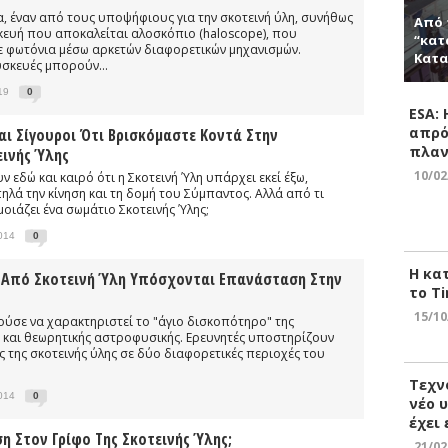
ια, έναν από τους υποψήφιους για την σκοτεινή ύλη, συνήθως
Από 
ευή που αποκαλείται αλοσκόπιο (haloscope), που
“κατ
σε φωτόνια μέσω αρκετών διαφορετικών μηχανισμών.
Κατα
υσκευές μπορούν...
19
0
ESA:
απρό
ναι Σίγουροι Ότι Βρισκόμαστε Κοντά Στην
πλαν
εινής Ύλης
10/02
ν εδώ και καιρό ότι η Σκοτεινή Ύλη υπάρχει εκεί έξω,
λά την κίνηση και τη δομή του Σύμπαντος. Αλλά από τι
μοιάζει ένα σωμάτιο Σκοτεινής Ύλης;
2014
0
Η κα
τα Από Σκοτεινή Ύλη Υπόσχονται Επανάσταση Στην
το Ti
15/10
ούσε να χαρακτηριστεί το "άγιο δισκοπότηρο" της
 και θεωρητικής αστροφυσικής. Ερευνητές υποστηρίζουν
ς της σκοτεινής ύλης σε δύο διαφορετικές περιοχές του
Τεχν
2014
0
νέο 
έχει
η Στον Γρίφο Της Σκοτεινής Ύλης;
21/02