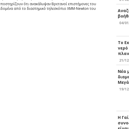
 υποστηρίζουν ότι ανακάλυψαν Βρετανοί επιστήμονες του
εδομένα από το διαστημικό τηλεσκόπιο XMM-Newton του
Αναζ
βοήθ
04/01
Το E
νερό
πλαν
21/12
Νέα 
διαμ
Μεγά
19/12
Η Γα
συνο
είνα