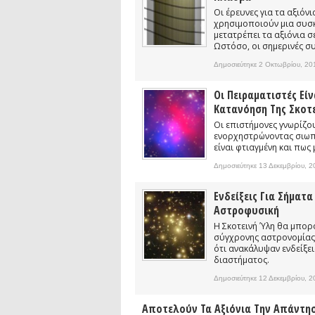
Οι έρευνες για τα αξιόν
χρησιμοποιούν μια συσκ
μετατρέπει τα αξιόνια 
Ωστόσο, οι σημερινές σ
Δημοσιεύτηκε 2 Οκτωβρίου, 20
Οι Πειραματιστές Εί
Κατανόηση Της Σκοτ
Οι επιστήμονες γνωρίζου
ενορχηστρώνοντας σιωπη
είναι φτιαγμένη και πως 
Δημοσιεύτηκε 13 Δεκεμβρίου, 
Ενδείξεις Για Σήμα
Αστροφυσική
Η Σκοτεινή Ύλη θα μπορ
σύγχρονης αστρονομίας
ότι ανακάλυψαν ενδείξει
διαστήματος.
Δημοσιεύτηκε 12 Δεκεμβρίου, 
Αποτελούν Τα Αξιόνια Την Απάντησ