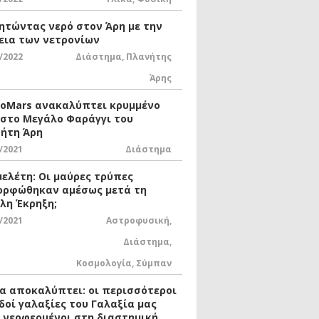
ητώντας νερό στον Άρη με την
εια των νετρονίων
/2022
Διάστημα
,
Πλανήτης
Άρης
xoMars ανακαλύπτει κρυμμένο
 στο Μεγάλο Φαράγγι του
ήτη Άρη
/2021
Διάστημα
μελέτη: Οι μαύρες τρύπες
ορφώθηκαν αμέσως μετά τη
λη Έκρηξη;
/2021
Αστροφυσική
,
Διάστημα
,
Κοσμολογία
,
Σύμπαν
ία αποκαλύπτει: οι περισσότεροι
δοί γαλαξίες του Γαλαξία μας
ι νεοφερμένοι στη διαστημική