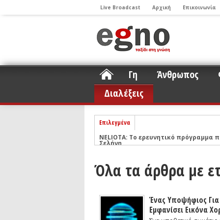
Live Broadcast
Αρχική
Επικοινωνία
Γη
Άνθρωπος
Διαλέξεις
Επιλεγμένα
ΝΕLIOTA: Το ερευνητικό πρόγραμμα
Σελήνη
Podcast: Συζήτηση με τον καθηγητή 
Όλα τα άρθρα με ετ
Podcast: Ο Διονύσης Σιμόπουλος απα
Άρθρο με αφορμή το Nobel Φυσικής τ
Συνέντευξη: Το ελληνικό εκπαιδευτικ
Ένας Υποψήφιος Για 
Εμφανίσει Εικόνα Χο
Συνέντευξη: Ο ερευνητής Νανοτεχνολ