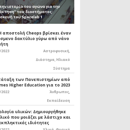
την ιστορία του αγώνα για την
άκτηση” του διαστήματος:
σκευή του Spacelab 1
 Η αποστολή Cheops βρίσκει έναν
σμενο δακτύλιο γύρω από νάνο
ήτη
/2023
Αστροφυσική
,
Διάστημα
,
Ηλιακό
Σύστημα
τάταξη των Πανεπιστημίων από
mes Higher Education για το 2023
/2022
Άνθρωπος
,
Εκπαίδευση
ολογία υλικών: Δημιουργήθηκε
υλικό που μοιάζει με λάστιχο και
 εκπληκτικές ιδιότητες
/2022
Υλικά
,
Φυσική