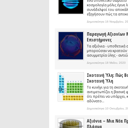
Ένα υποθετικό σωμάτιο 
Συνέντευξη: Συζητώντας με τον ερευ
κοσμολογία μόλις έγινε 
1)
συνάδελφοί του αποκάλ
podcast: Τι είναι τα Βαρυτικά Κύματ
εξηγήσουν πώς τα αποκα
podcast: Αναζητώντας τα Βαρυτικά Κ
Δημοσιεύτηκε 16 Νοεμβρίου, 2
Συνέντευξη: Ο ερευνητής Διονύσης Αν
Παραγωγή Αξιονίων 
Επιστήμονες
Τα αξιόνια - υποθετικά
μπορούσαν να κρατούν το
ασυμμετρία ύλης - αντιύλ
Δημοσιεύτηκε 18 Μαΐου, 2020
Σκοτεινή Ύλη: Πώς Β
Σκοτεινή Ύλη
Το κυνήγι για τη σκοτει
αντιμετωπίζει η βασική 
ότι πρέπει να υπάρχει,
αδύνατο...
Δημοσιεύτηκε 10 Οκτωβρίου, 2
Αξιόνια – Μια Νέα 
Πλάσμα