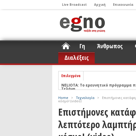
Live Broadcast
Αρχική
Επικοινωνία
Γη
Άνθρωπος
Διαλέξεις
Επιλεγμένα
ΝΕLIOTA: Το ερευνητικό πρόγραμμα
Σελήνη
Podcast: Συζήτηση με τον καθηγητή 
Home
>
Τεχνολογία
>
Επιστήμονες κατάφε
κόσμο! (video)
Podcast: Ο Διονύσης Σιμόπουλος απα
Επιστήμονες κατάφ
Άρθρο με αφορμή το Nobel Φυσικής τ
λεπτότερο λαμπτήρ
Συνέντευξη: Το ελληνικό εκπαιδευτικ
Συνέντευξη: Ο ερευνητής Νανοτεχνολ