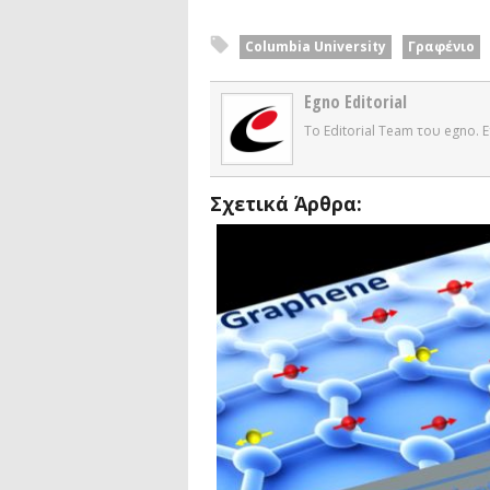
Columbia University
Γραφένιο
Egno Editorial
Το Editorial Team του egno.
Σχετικά Άρθρα: