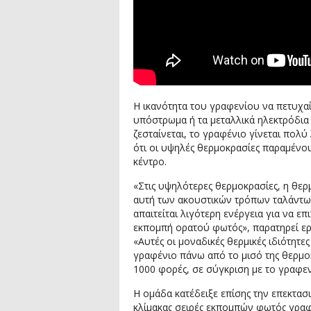
Η ικανότητα του γραφενίου να πετυχα
υπόστρωμα ή τα μεταλλικά ηλεκτρόδια 
ζεσταίνεται, το γραφένιο γίνεται πολύ
ότι οι υψηλές θερμοκρασίες παραμένου
κέντρο.
«Στις υψηλότερες θερμοκρασίες, η θε
αυτή των ακουστικών τρόπων ταλάντωσ
απαιτείται λιγότερη ενέργεια για να ε
εκπομπή ορατού φωτός», παρατηρεί ερε
«Αυτές οι μοναδικές θερμικές ιδιότητ
γραφένιο πάνω από το μισό της θερμο
1000 φορές, σε σύγκριση με το γραφε
Η ομάδα κατέδειξε επίσης την επεκτασ
κλίμακας σειρές εκπομπών φωτός γραφ