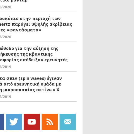
5/2020
οσκόπιο στην περιοχή των
hertz παράγει υψηλής ακρίβειας
νες «φαντάσματα»
3/2020
μέθοδο για την αύξηση της
ήκευσης της κβαντικής
οφορίας επέδειξαν ερευνητές
2/2019
τα σπιν (spin waves) έγιναν
ά από ερευνητική ομάδα με
η μικροσκοπίας ακτίνων Χ
2/2019