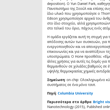
deposition). Ο Yun Daniel Park, καθηγ
Πανεπιστήμιο της Σεούλ και επίσης συγ
ίδιο υλικό που χρησιμοποίησε ο Tho
Edison χρησιμοποίησε αρχικά του άνθρ
στο ίδιο στοιχείο, αλλά χρησιμοποιών
στο τελικό του όριο, πάχους ενός ατό
Η ομάδα εργάζεται αυτή τη στιγμή για
απόδοσης αυτών των συσκευών, για 
ενεργοποιηθούν και να απενεργοποιηθο
επικοινωνίες και για να αναπτύξουν τ
υποστρώματα. Ο Hone προσθέτει: «Είμ
άλλες χρήσεις για αυτές τις δομές-για
θερμανθούν σε χιλιάδες βαθμούς σε έ
υψηλής θερμοκρασίας χημικές αντιδράσ
Σημείωση
: on-chip: Ολοκληρωμένο κ
συστήματος σε ένα μόνο τσιπ.
Πηγή
:
Columbia University
Περισσότερα στο άρθρο
:
Bright vi
Nanotechnology (2015), Published onli