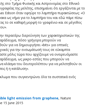
ητής στο Τμήμα Φυσικής και Αστρονομίας στο Εθνικό
γραφέας της μελέτης, επισημαίνει ότι εργάζονται με το
mas Edison όταν εφηύρε το λαμπτήρα πυρακτώσεως: «Ο
ακα ως νήμα για το λαμπτήρα του και εδώ πάμε πίσω
τας το σε καθαρή μορφή-το γραφένιο-και σε μέγεθος
μου».
 την περαιτέρω διερεύνηση των χαρακτηριστικών της
παράδειγμα, πόσο γρήγορα μπορούν να
ύν για να δημιουργήσει «bits» για οπτικές
εχνικές για την ενσωμάτωσή τους σε εύκαμπτα
αστε μόλις τώρα που αρχίζουμε να ονειρευόμαστε
 παράδειγμα, ως μικρο-εστίες που μπορούν να
να κλάσμα του δευτερολέπτου για να μελετηθούν οι
εις ή η κατάλυση».
ύκλωμα που συγκεντρώνει όλα τα συστατικά ενός
sible light emission from graphene
, Nature
ne 15 June 2015