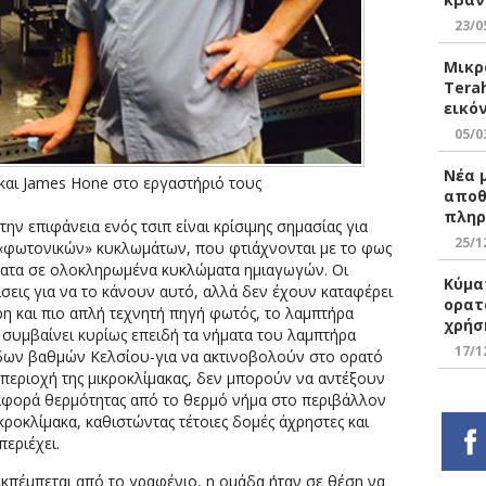
23/0
Μικρ
Tera
εικό
05/0
Νέα 
και James Hone στο εργαστήριό τους
αποθ
πληρ
ην επιφάνεια ενός τσιπ είναι κρίσιμης σημασίας για
25/1
φωτονικών» κυκλωμάτων, που φτιάχνονται με το φως
ματα σε ολοκληρωμένα κυκλώματα ημιαγωγών. Οι
Κύμα
εις για να το κάνουν αυτό, αλλά δεν έχουν καταφέρει
ορατ
η και πιο απλή τεχνητή πηγή φωτός, το λαμπτήρα
χρήσ
 συμβαίνει κυρίως επειδή τα νήματα του λαμπτήρα
17/1
ιάδων βαθμών Κελσίου-για να ακτινοβολούν στο ορατό
 περιοχή της μικροκλίμακας, δεν μπορούν να αντέξουν
εταφορά θερμότητας από το θερμό νήμα στο περιβάλλον
ικροκλίμακα, καθιστώντας τέτοιες δομές άχρηστες και
εριέχει.
πέμπεται από το γραφένιο, η ομάδα ήταν σε θέση να