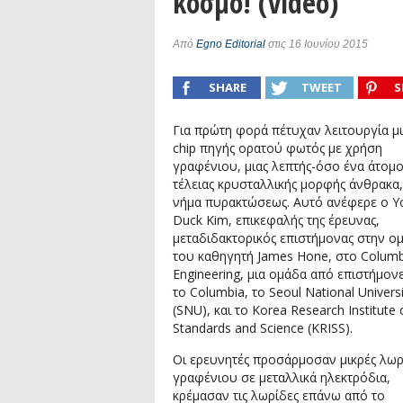
κόσμο! (video)
Συνέντευξη: Συζητώντας με τον ερευ
1)
podcast: Τι είναι τα Βαρυτικά Κύματ
Από
Egno Editorial
στις 16 Ιουνίου 2015
podcast: Αναζητώντας τα Βαρυτικά Κ
SHARE
TWEET
S
Συνέντευξη: Ο ερευνητής Διονύσης Αν
Για πρώτη φορά πέτυχαν λειτουργία μι
chip πηγής ορατού φωτός με χρήση
γραφένιου, μιας λεπτής-όσο ένα άτομο
τέλειας κρυσταλλικής μορφής άνθρακα,
νήμα πυρακτώσεως. Αυτό ανέφερε ο Y
Duck Kim, επικεφαλής της έρευνας,
μεταδιδακτορικός επιστήμονας στην ο
του καθηγητή James Hone, στο Columb
Engineering, μια ομάδα από επιστήμον
το Columbia, το Seoul National Universi
(SNU), και το Korea Research Institute 
Standards and Science (KRISS).
Οι ερευνητές προσάρμοσαν μικρές λωρ
γραφένιου σε μεταλλικά ηλεκτρόδια,
κρέμασαν τις λωρίδες επάνω από το