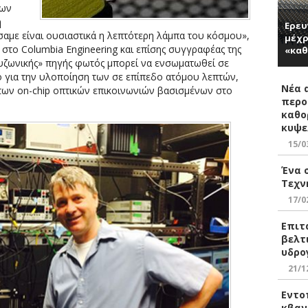
των
η
Ερευ
αμε είναι ουσιαστικά η λεπτότερη λάμπα του κόσμου»,
μέχρ
στο Columbia Engineering και επίσης συγγραφέας της
«καθ
ρυζωνικής» πηγής φωτός μπορεί να ενσωματωθεί σε
ο για την υλοποίηση των σε επίπεδο ατόμου λεπτών,
Νέα 
των on-chip οπτικών επικοινωνιών βασισμένων στο
περο
καθο
κυψε
15/0
Ένα 
Τεχν
17/0
Επιτ
βελτ
υδρο
21/1
Εντο
κβαν