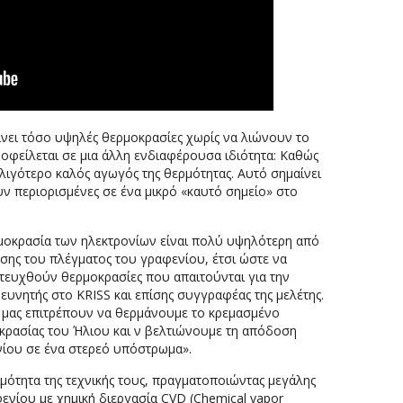
ίνει τόσο υψηλές θερμοκρασίες χωρίς να λιώνουν το
οφείλεται σε μια άλλη ενδιαφέρουσα ιδιότητα: Καθώς
 λιγότερο καλός αγωγός της θερμότητας. Αυτό σημαίνει
ν περιορισμένες σε ένα μικρό «καυτό σημείο» στο
ρμοκρασία των ηλεκτρονίων είναι πολύ υψηλότερη από
ης του πλέγματος του γραφενίου, έτσι ώστε να
πιτευχθούν θερμοκρασίες που απαιτούνται για την
υνητής στο KRISS και επίσης συγγραφέας της μελέτης.
ες μας επιτρέπουν να θερμάνουμε το κρεμασμένο
κρασίας του Ήλιου και ν βελτιώνουμε τη απόδοση
νίου σε ένα στερεό υπόστρωμα».
ιμότητα της τεχνικής τους, πραγματοποιώντας μεγάλης
ενίου με χημική διεργασία CVD (Chemical vapor