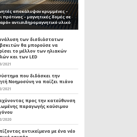
νητές αποκάλυψαν κρυμμένες –
ι πρότινος – μαγνητικές δομές σε
αρό» αντισιδηρομαγνητικό υλικό
ανάλυση των δισδιάστατων
βσκιτών θα μπορούσε να
ρίσει το μέλλον των ηλιακών
λών και των LED
3/2021
σύστημα που διδάσκει την
ητή Νοημοσύνη να παίζει πιάνο
2/2021
αχύνοντας προς την κατεύθυνση
ιωμένης παραγωγής καύσιμου
γόνου
2/2020
πίζοντας αντικείμενα με ένα νέο
τικό ραντάρ