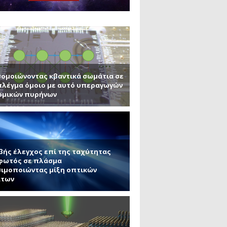
μανένιο και πυριτένιο (Μέρος
το ΜΙΤ)
ου ΑΠΘ)
ε την σκοτεινή ύλη
ομοιώνοντας κβαντικά σωμάτια σε
πλέγμα όμοιο με αυτό υπεραγωγών
ομικών πυρήνων
βής έλεγχος επί της ταχύτητας
φωτός σε πλάσμα
ιμοποιώντας μίξη οπτικών
άτων