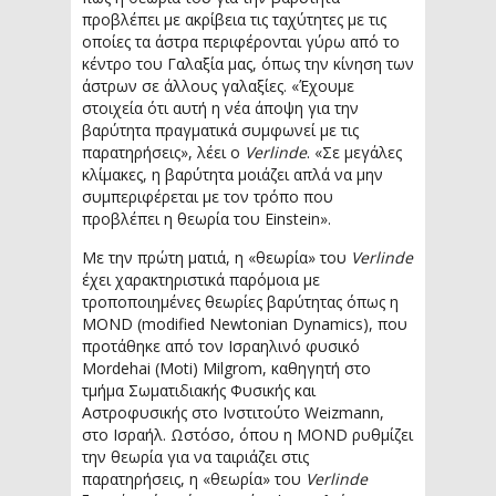
προβλέπει με ακρίβεια τις ταχύτητες με τις
οποίες τα άστρα περιφέρονται γύρω από το
κέντρο του Γαλαξία μας, όπως την κίνηση των
άστρων σε άλλους γαλαξίες. «Έχουμε
στοιχεία ότι αυτή η νέα άποψη για την
βαρύτητα πραγματικά συμφωνεί με τις
παρατηρήσεις», λέει ο
Verlinde
. «Σε μεγάλες
κλίμακες, η βαρύτητα μοιάζει απλά να μην
συμπεριφέρεται με τον τρόπο που
προβλέπει η θεωρία του Einstein».
Με την πρώτη ματιά, η «θεωρία» του
Verlinde
έχει χαρακτηριστικά παρόμοια με
τροποποιημένες θεωρίες βαρύτητας όπως η
MOND (modified Newtonian Dynamics), που
προτάθηκε από τον Ισραηλινό φυσικό
Mordehai (Moti) Milgrom, καθηγητή στο
τμήμα Σωματιδιακής Φυσικής και
Αστροφυσικής στο Ινστιτούτο Weizmann,
στο Ισραήλ. Ωστόσο, όπου η MOND ρυθμίζει
την θεωρία για να ταιριάζει στις
παρατηρήσεις, η «θεωρία» του
Verlinde