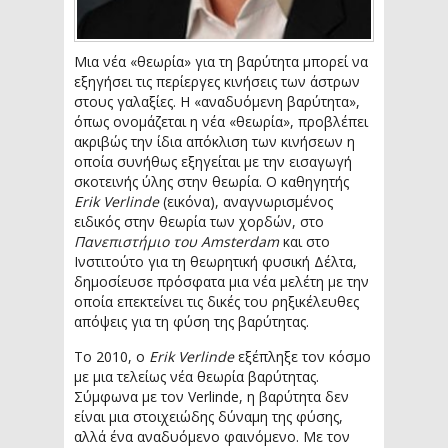
Μια νέα «θεωρία» για τη βαρύτητα μπορεί να
εξηγήσει τις περίεργες κινήσεις των άστρων
στους γαλαξίες. Η «αναδυόμενη βαρύτητα»,
όπως ονομάζεται η νέα «θεωρία», προβλέπει
ακριβώς την ίδια απόκλιση των κινήσεων η
οποία συνήθως εξηγείται με την εισαγωγή
σκοτεινής ύλης στην θεωρία. Ο καθηγητής
Erik Verlinde
(εικόνα), αναγνωρισμένος
ειδικός στην θεωρία των χορδών, στο
Πανεπιστήμιο του Amsterdam
και στο
Ινστιτούτο για τη θεωρητική φυσική Δέλτα,
δημοσίευσε πρόσφατα μια νέα μελέτη με την
οποία επεκτείνει τις δικές του ρηξικέλευθες
απόψεις για τη φύση της βαρύτητας.
Το 2010, ο
Erik Verlinde
εξέπληξε τον κόσμο
με μια τελείως νέα θεωρία βαρύτητας.
Σύμφωνα με τον Verlinde, η βαρύτητα δεν
είναι μια στοιχειώδης δύναμη της φύσης,
αλλά ένα αναδυόμενο φαινόμενο. Με τον