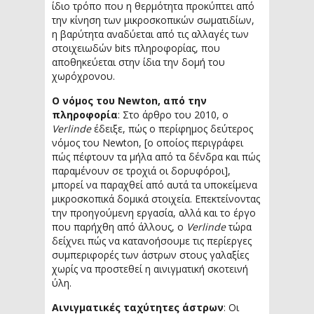
ίδιο τρόπο που η θερμότητα προκύπτει από
την κίνηση των μικροσκοπικών σωματιδίων,
η βαρύτητα αναδύεται από τις αλλαγές των
στοιχειωδών bits πληροφορίας, που
αποθηκεύεται στην ίδια την δομή του
χωρόχρονου.
Ο νόμος του Newton, από την
πληροφορία
: Στο άρθρο του 2010, ο
Verlinde
έδειξε, πώς ο περίφημος δεύτερος
νόμος του Newton, [ο οποίος περιγράφει
πώς πέφτουν τα μήλα από τα δένδρα και πώς
παραμένουν σε τροχιά οι δορυφόροι],
μπορεί να παραχθεί από αυτά τα υποκείμενα
μικροσκοπικά δομικά στοιχεία. Επεκτείνοντας
την προηγούμενη εργασία, αλλά και το έργο
που παρήχθη από άλλους, ο
Verlinde
τώρα
δείχνει πώς να κατανοήσουμε τις περίεργες
συμπεριφορές των άστρων στους γαλαξίες
χωρίς να προστεθεί η αινιγματική σκοτεινή
ύλη.
Αινιγματικές ταχύτητες άστρων
: Οι