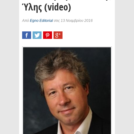
Ύλης (video)
Από
Egno Editorial
στις 13 Νοεμβρίου 2016
SHARE
TWEET
SHARE
SHARE