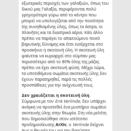
εξωτερικές περιοχές των γαλαξιών, όπως του
δικού μας Γαλαξία, περιφέρονται πολύ
γρηγορότερα γύρω από το κέντρο που
μπορεί να υπολογίζεται από την ποσότητα
της συνηθισμένης ύλης, όπως τα άστρα, οι
πλανήτες και τα διαστρικά αέρια. Κάτι άλλο
πρέπει να παράγει το απαιτούμενο ποσό
βαρυτικής δύναμης και έτσι εισέρχεται στο
προσκήνιο η σκοτεινή ύλη. Η σκοτεινή ύλη
φαίνεται να κυριαρχεί στο σύμπαν μας:
περισσότερο από το 80% όλης της μάζας
πρέπει να έχει σκοτεινή φύση. Μέχρι τώρα,
τα υποτιθέμενα σωμάτια σκοτεινής ύλης δεν
έχουν παρατηρηθεί, παρά τις πολλές
προσπάθειες για την ανίχνευσή τους.
Δεν χρειάζεται η σκοτεινή ύλη
:
Σύμφωνα με τον
Erik Verlinde
, δεν υπάρχει
ανάγκη να προστεθεί ένα μυστήριο σωμάτιο
σκοτεινής ύλης στην θεωρία. Στη νέα μελέτη
που δημοσιεύθηκε στον ιστότοπο
προδημοσίευσης
ArXiv
, ο
Verlinde
δείχνει
πως η θεωρία του για την βαρύτητα