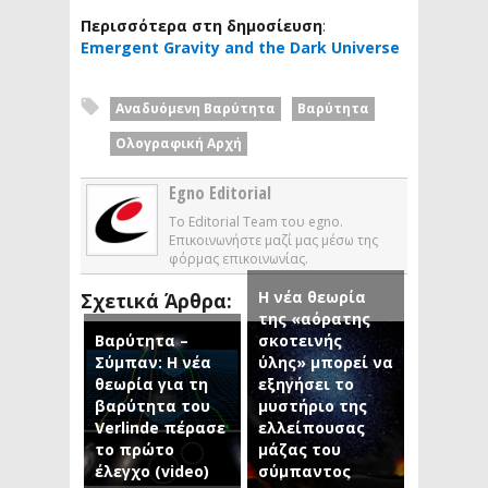
Περισσότερα στη δημοσίευση
:
Emergent Gravity and the Dark Universe
Αναδυόμενη Βαρύτητα
Βαρύτητα
Ολογραφική Αρχή
Egno Editorial
Το Editorial Team του egno.
Επικοινωνήστε μαζί μας μέσω της
φόρμας επικοινωνίας.
Η νέα θεωρία
Σχετικά Άρθρα:
της «αόρατης
Βαρύτητα –
σκοτεινής
Σύμπαν: Η νέα
ύλης» μπορεί να
θεωρία για τη
εξηγήσει το
βαρύτητα του
μυστήριο της
Verlinde πέρασε
ελλείπουσας
το πρώτο
μάζας του
έλεγχο (video)
σύμπαντος