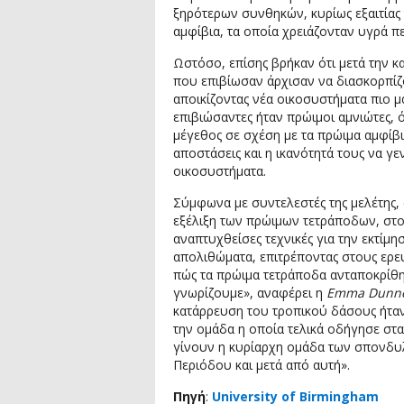
ξηρότερων συνθηκών, κυρίως εξαιτίας
αμφίβια, τα οποία χρειάζονταν υγρά π
Ωστόσο, επίσης βρήκαν ότι μετά την 
που επιβίωσαν άρχισαν να διασκορπίζ
αποικίζοντας νέα οικοσυστήματα πιο μ
επιβιώσαντες ήταν πρώιμοι αμνιώτες,
μέγεθος σε σχέση με τα πρώιμα αμφίβι
αποστάσεις και η ικανότητά τους να γ
οικοσυστήματα.
Σύμφωνα με συντελεστές της μελέτης, α
εξέλιξη των πρώιμων τετράποδων, στο
αναπτυχθείσες τεχνικές για την εκτίμη
απολιθώματα, επιτρέποντας στους ερε
πώς τα πρώιμα τετράποδα ανταποκρίθη
γνωρίζουμε», αναφέρει η
Emma Dunn
κατάρρευση του τροπικού δάσους ήταν 
την ομάδα η οποία τελικά οδήγησε στα
γίνουν η κυρίαρχη ομάδα των σπονδυλω
Περιόδου και μετά από αυτή».
Πηγή
:
University of Birmingham