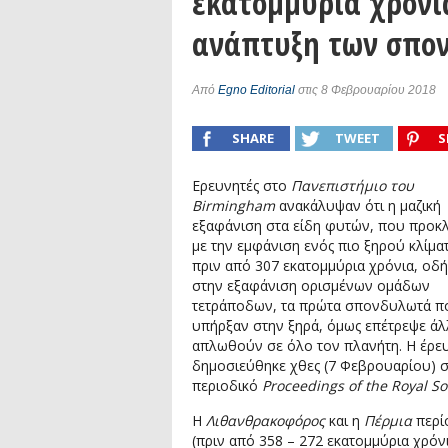
εκατομμύρια χρόνι
Συνέντευξη: Συζητώντας με τον ερευ
ανάπτυξη των σπο
1)
podcast: Τι είναι τα Βαρυτικά Κύματ
podcast: Αναζητώντας τα Βαρυτικά Κ
Από
Egno Editorial
στις 8 Φεβρουαρίου 2018
SHARE
TWEET
S
Ερευνητές στο
Πανεπιστήμιο του
Birmingham
ανακάλυψαν ότι η μαζική
εξαφάνιση στα είδη φυτών, που προκ
με την εμφάνιση ενός πιο ξηρού κλίμα
πριν από 307 εκατομμύρια χρόνια, οδ
στην εξαφάνιση ορισμένων ομάδων
τετράποδων, τα πρώτα σπονδυλωτά π
υπήρξαν στην ξηρά, όμως επέτρεψε άλ
απλωθούν σε όλο τον πλανήτη. Η έρε
δημοσιεύθηκε χθες (7 Φεβρουαρίου) 
περιοδικό
Proceedings of the Royal So
Η
Λιθανθρακοφόρος
και η
Πέρμια
περί
(πριν από 358 – 272 εκατομμύρια χρόν