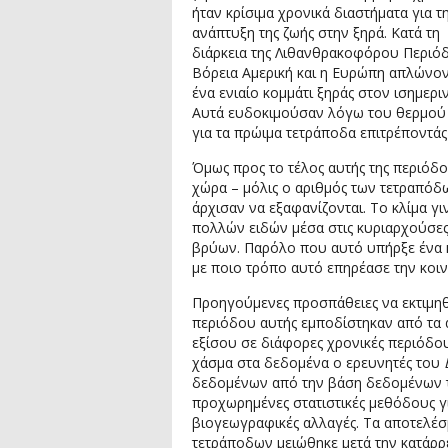
ήταν κρίσιμα χρονικά διαστήματα για τ
ανάπτυξη της ζωής στην ξηρά. Κατά τη
διάρκεια της Λιθανθρακοφόρου Περιό
Βόρεια Αμερική και η Ευρώπη απλώνο
ένα ενιαίο κομμάτι ξηράς στον ισημερ
Αυτά ευδοκιμούσαν λόγω του θερμού 
για τα πρώιμα τετράποδα επιτρέποντάς
Όμως προς το τέλος αυτής της περιόδ
χώρα – μόλις ο αριθμός των τετραπόδω
άρχισαν να εξαφανίζονται. Το κλίμα γ
πολλών ειδών μέσα στις κυριαρχούσες
βρύων. Παρόλο που αυτό υπήρξε ένα κ
με ποιο τρόπο αυτό επηρέασε την κοι
Προηγούμενες προσπάθειες να εκτιμηθο
περιόδου αυτής εμποδίστηκαν από τα 
εξίσου σε διάφορες χρονικές περιόδου
χάσμα στα δεδομένα ο ερευνητές του
δεδομένων από την βάση δεδομένων τ
προχωρημένες στατιστικές μεθόδους για
βιογεωγραφικές αλλαγές. Τα αποτελέσμ
τετράποδων μειώθηκε μετά την κατάρρ