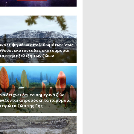
μανένιο και πυριτένιο (Μέρος
το ΜΙΤ)
ου ΑΠΘ)
ακάλυψη νέων απολιθωμάτων ίσως
θέσει εκατοντάδες εκατομμύρια
ια στην εξέλιξη των ζώων
να δείχνει ότι τα σημερινά ζώα
νίζονται απροσδόκητα παρόμοια
α πρώτα ζώα της Γης