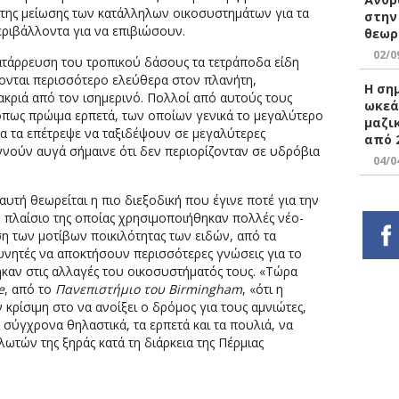
 της μείωσης των κατάλληλων οικοσυστημάτων για τα
στην
εριβάλλοντα για να επιβιώσουν.
θεωρ
02/0
κατάρρευση του τροπικού δάσους τα τετράποδα είδη
ονται περισσότερο ελεύθερα στον πλανήτη,
Η ση
ακριά από τον ισημερινό. Πολλοί από αυτούς τους
ωκεά
 όπως πρώιμα ερπετά, των οποίων γενικά το μεγαλύτερο
μαζι
α τα επέτρεψε να ταξιδέψουν σε μεγαλύτερες
από 
εννούν αυγά σήμαινε ότι δεν περιορίζονταν σε υδρόβια
04/0
υτή θεωρείται η πιο διεξοδική που έγινε ποτέ για την
 πλαίσιο της οποίας χρησιμοποιήθηκαν πολλές νέο-
ση των μοτίβων ποικιλότητας των ειδών, από τα
υνητές να αποκτήσουν περισσότερες γνώσεις για το
καν στις αλλαγές του οικοσυστήματός τους. «Τώρα
e
, από το
Πανεπιστήμιο του Birmingham
, «ότι η
κρίσιμη στο να ανοίξει ο δρόμος για τους αμνιώτες,
 σύγχρονα θηλαστικά, τα ερπετά και τα πουλιά, να
τών της ξηράς κατά τη διάρκεια της Πέρμιας