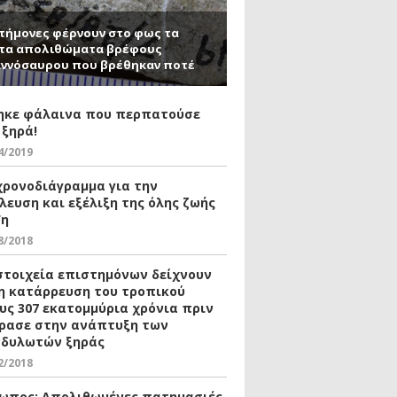
τήμονες φέρνουν στο φως τα
τα απολιθώματα βρέφους
ννόσαυρου που βρέθηκαν ποτέ
ηκε φάλαινα που περπατούσε
 ξηρά!
4/2019
χρονοδιάγραμμα για την
λευση και εξέλιξη της όλης ζωής
Γη
8/2018
στοιχεία επιστημόνων δείχνουν
η κατάρρευση του τροπικού
υς 307 εκατομμύρια χρόνια πριν
ρασε στην ανάπτυξη των
δυλωτών ξηράς
2/2018
ωπος: Απολιθωμένες πατημασιές