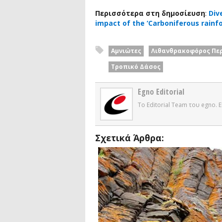
Περισσότερα στη δημοσίευση
:
Div
impact of the ‘Carboniferous rainfo
Αμνιώτες
Λιθανθρακοφόρος Πε
Τροπικό Δάσος
Egno Editorial
Το Editorial Team του egno.
Σχετικά Άρθρα: