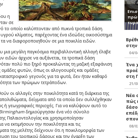
ην
Επισ
δου η
πρώ
νταν σε
τυρα
ινό το οποίο καλύπτονταν από πυκνά τροπικά δάση.
υγρού κλίματος, παρέχοντας ένα ιδεώδες οικοσύστημα
Βρέθ
 τα να διαφοροποιηθούν σε μια ποικιλία ειδών.
στην
ου μια μεγάλη παγκόσμια περιβαλλοντική αλλαγή έλαβε
04/0
ν ειδών άρχισε να αυξάνεται, τα τροπικά δάση
ινόταν πολύ πιο ξηρό προκαλώντας τη μαζική εξαφάνιση
Ένα 
 ομάδες φυτών, όπως οι αλογοουρές και ομάδες
προέ
στη 
αταστροφικό γεγονός για τα φυτά, δεν ήταν καθαρό
νότητα των πρώιμων τετράποδων.
21/0
ύν οι αλλαγές στην ποικιλότητα κατά τη διάρκεια της
Νέα 
απολιθώματα, δείγματα από τα οποία δεν συλλέχθηκαν
πώς 
ς ή γεωγραφικές περιοχές. Για να καλύψουν αυτό το
δάσο
Birmingham
δημιούργησαν ένα νέο σύνολο
επέδ
ης Παλαιοντολογίας και χρησιμοποίησαν
σπον
 να εκτιμήσουν την ποικιλότητα και τις
08/0
ατα της μελέτης δείχνουν ότι η ποικιλομορφία των
ευση του τροπικού δάσους και την έναρξη των
Άνθρ