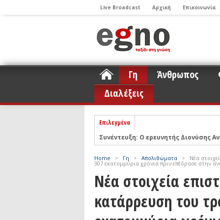
Live Broadcast
Αρχική
Επικοινωνία
Γη
Άνθρωπος
Διαλέξεις
Επιλεγμένα
Συνέντευξη: Ο ερευνητής Διονύσης Αν
ΝΕLIOTA: Το ερευνητικό πρόγραμμα
Σελήνη
Podcast: Συζήτηση με τον καθηγητή 
Home
>
Γη
>
Απολιθώματα
>
Νέα στοιχε
307 εκατομμύρια χρόνια πριν επέδρασε στην 
Podcast: Ο Διονύσης Σιμόπουλος απα
Νέα στοιχεία επισ
Άρθρο με αφορμή το Nobel Φυσικής τ
κατάρρευση του τρ
Συνέντευξη: Το ελληνικό εκπαιδευτικ
Συνέντευξη: Ο ερευνητής Νανοτεχνολ