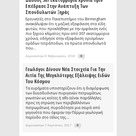
Δάσους 307 Εκατομμύρια Χρόνια Πριν
Επέδρασε Στην Ανάπτυξη Των
Σπονδυλωτών Ξηράς
Ερευνητές στο Πανεπιστήμιο του Birmingham
ανακάλυψαν ότι η μαζική εξαφάνιση στα είδη
φυτών, που προκλήθηκε με την εμφάνιση ενός
πιο ξηρού κλίματος πριν από 307 εκατομμύρια
χρόνια, οδήγησε στην εξαφάνιση ορισμένων
ομάδων τετράποδων, τα πρώτα σπονδυλωτά
που...
Δημοσιεύτηκε 8 Φεβρουαρίου, 2018
0
Γεωλόγοι Δίνουν Νέα Στοιχεία Για Την
Αιτία Της Μεγαλύτερης Εξάλειψης Ειδών
Του Κόσμου
Τα ευρήματα υποστηρίζουν ότι η διαμόρφωση
των διεισδυόντων πυριγενών πετρωμάτων,
γνωστών ως κοίτες ή sills (είναι παράλληλες
προς τη στρώση των περιβαλλόντων
πετρωμάτων), πυροδότησε μια σειρά από
γεγονότα που έφεραν την Πέρμια γεωλογική
περίοδο στο τέλος της....
Δημοσιεύτηκε 7 Αυγούστου, 2017
0