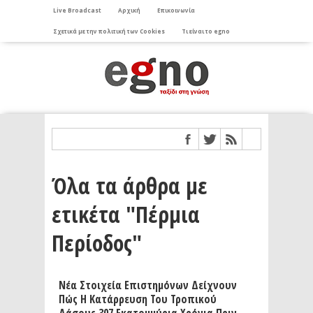
Live Broadcast
Αρχική
Επικοινωνία
Σχετικά με την πολιτική των Cookies
Τι είναι το egno
Όλα τα άρθρα με
ετικέτα "Πέρμια
Περίοδος"
Νέα Στοιχεία Επιστημόνων Δείχνουν
Πώς Η Κατάρρευση Του Τροπικού