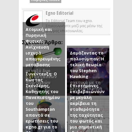
Egno Editorial
Το Editorial Team του egno.
Επικοινωνήστε μαζί μας μέσω της
Ατομική και
φόρμας επικοινωνίας.
Πυρηνική
Φυσική:
Σχετικά Άρθρα:
Ανίχνευση
ισχυρά
Δαμάζοντας το
απαγορευμένης
πολυσύμπαν: Η
μετάβασης
τελική θεωρία
μεταξύ δυο
του Stephen
Συνέντευξη: Ο
καταστάσεων
Hawking
Κώστας
πυρηνικών
σχετικά με τη
Σκενδέρης,
Επιστήμονες
σπιν
μεγάλη έκρηξη
Καθηγητής του
επιβεβαιώνουν
Πανεπιστημίου
με μεγάλη
του
ακρίβεια τη
Southampton
σταθερότητα
απαντά σε
της ταχύτητας
ερωτήσεις του
του φωτός και
egno.gr για το
μια σημαντική