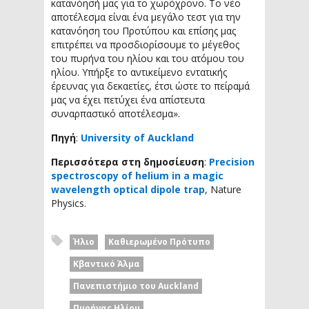
κατανόησή μας για το χωρόχρονο. Το νέο
αποτέλεσμα είναι ένα μεγάλο τεστ για την
κατανόηση του Προτύπου και επίσης μας
επιτρέπει να προσδιορίσουμε το μέγεθος
του πυρήνα του ηλίου και του ατόμου του
ηλίου. Υπήρξε το αντικείμενο εντατικής
έρευνας για δεκαετίες, έτσι ώστε το πείραμά
μας να έχει πετύχει ένα απίστευτα
συναρπαστικό αποτέλεσμα».
Πηγή
:
University of Auckland
Περισσότερα στη δημοσίευση
:
Precision
spectroscopy of helium in a magic
wavelength optical dipole trap
, Nature
Physics.
Ήλιο
Καθιερωμένο Πρότυπο
Κβαντικό Άλμα
Πανεπιστήμιο του Auckland
Πυρήνας Ηλίου