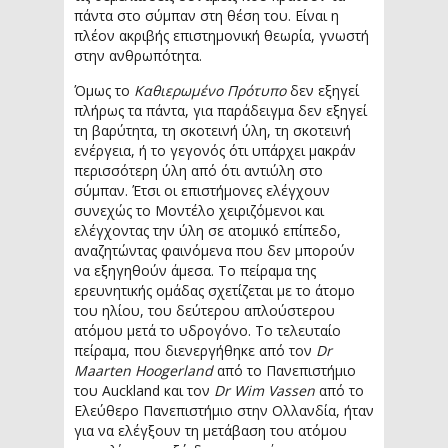
πάντα στο σύμπαν στη θέση του. Είναι η
πλέον ακριβής επιστημονική θεωρία, γνωστή
στην ανθρωπότητα.
Όμως το
Καθιερωμένο Πρότυπο
δεν εξηγεί
πλήρως τα πάντα, για παράδειγμα δεν εξηγεί
τη βαρύτητα, τη σκοτεινή ύλη, τη σκοτεινή
ενέργεια, ή το γεγονός ότι υπάρχει μακράν
περισσότερη ύλη από ότι αντιύλη στο
σύμπαν. Έτσι οι επιστήμονες ελέγχουν
συνεχώς το Μοντέλο χειριζόμενοι και
ελέγχοντας την ύλη σε ατομικό επίπεδο,
αναζητώντας φαινόμενα που δεν μπορούν
να εξηγηθούν άμεσα. Το πείραμα της
ερευνητικής ομάδας σχετίζεται με το άτομο
του ηλίου, του δεύτερου απλούστερου
ατόμου μετά το υδρογόνο. Το τελευταίο
πείραμα, που διενεργήθηκε από τον
Dr
Maarten Hoogerland
από το Πανεπιστήμιο
του Auckland και τον
Dr Wim Vassen
από το
Ελεύθερο Πανεπιστήμιο στην Ολλανδία, ήταν
για να ελέγξουν τη μετάβαση του ατόμου