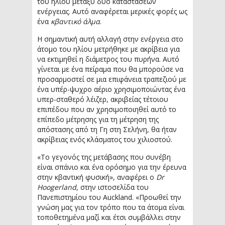
του ηλίου μεταξύ δυο καταστάσεων
ενέργειας. Αυτό αναφέρεται μερικές φορές ως
ένα
κβαντικό άλμα
.
Η σημαντική αυτή αλλαγή στην ενέργεια στο
άτομο του ηλίου μετρήθηκε με ακρίβεια για
να εκτιμηθεί η διάμετρος του πυρήνα. Αυτό
γίνεται με ένα πείραμα που θα μπορούσε να
προσαρμοστεί σε μια επιφάνεια τραπεζιού με
ένα υπέρ-ψυχρο αέριο χρησιμοποιώντας ένα
υπερ-σταθερό λέιζερ, ακριβείας τέτοιου
επιπέδου που αν χρησιμοποιηθεί αυτό το
επίπεδο μέτρησης για τη μέτρηση της
απόστασης από τη Γη στη Σελήνη, θα ήταν
ακρίβειας ενός κλάσματος του χιλιοστού.
«Το γεγονός της μετάβασης που συνέβη
είναι σπάνιο και ένα ορόσημο για την έρευνα
στην κβαντική φυσική», αναφέρει ο
Dr
Hoogerland
, στην ιστοσελίδα του
Πανεπιστημίου του Auckland. «Προωθεί την
γνώση μας για τον τρόπο που τα άτομα είναι
τοποθετημένα μαζί και έτσι συμβάλλει στην