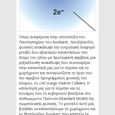
Όπως αναφέρεται στην ιστοσελίδα του
Πανεπιστημίου του Auckland , Νεοζηλανδός
φυσικός ανακάλυψε την ενεργειακή διαφορά
μεταξύ δυο κβαντικών καταστάσεων στο
άτομο του ηλίου με πρωτοφανή ακρίβεια, μια
ρηξικέλευθη ανακάλυψη που συνεισφέρει
στην κατανόησή μας για το σύμπαν και το
χωρόχρονο και συναγωνίζεται το έργο του
πιο ακριβού προγράμματος φυσικής του
κόσμου, το
LHC
(Large Hadron Collider). Η
κατανόησή μας για το σύμπαν και τις
δυνάμεις που το κυβερνούν βασίζεται στο
Καθιερωμένο Πρότυπο
(Standard Model) της
σωματιδιακής φυσικής. Το μοντέλο αυτό μας
βοηθάει να κατανοήσουμε το χωρόχρονο και
τις θεμελιώδεις δυνάμεις που κρατούν τα