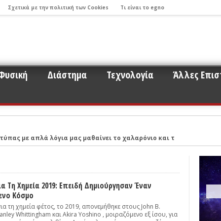
Σχετικά με την πολιτική των Cookies
Τι είναι το egno
Φυσική
Διάστημα
Τεχνολογία
Άλλες Επισ
τύπας με απλά λόγια μας μαθαίνει το χαλαρόνιο και τη σχέση του μ
 παρακολούθησης εκλάμψεων λόγω προσκρούσεων παραγήινων αστερ
Νικόλαο Στεργιούλα με αφορμή το σημαντικό εύρημα της εργασίας τ
ντά σε ερωτήματα για το σύμπαν και την έρευνα που σχετίζεται με
ια Τη Χημεία 2019: Επειδή Δημιούργησαν Έναν
ενο Κόσμο
ου 2017: Οι βηματισμοί της Επιστήμης και η πορεία προς τον εντοπ
ια τη χημεία φέτος, το 2019, απονεμήθηκε στους John B.
ό σύστημα με τα μάτια ενός νέου ερευνητή όπως ο κ. Μπάμπουλης (Μ
anley Whittingham και Akira Yoshino , μοιραζόμενο εξ ίσου, για