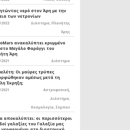
ητώντας νερό στον Άρη με την
εια των νετρονίων
/2022
Διάστημα
,
Πλανήτης
Άρης
xoMars ανακαλύπτει κρυμμένο
 στο Μεγάλο Φαράγγι του
ήτη Άρη
/2021
Διάστημα
μελέτη: Οι μαύρες τρύπες
ορφώθηκαν αμέσως μετά τη
λη Έκρηξη;
/2021
Αστροφυσική
,
Διάστημα
,
Κοσμολογία
,
Σύμπαν
ία αποκαλύπτει: οι περισσότεροι
δοί γαλαξίες του Γαλαξία μας
ι νεοφερμένοι στη διαστημική