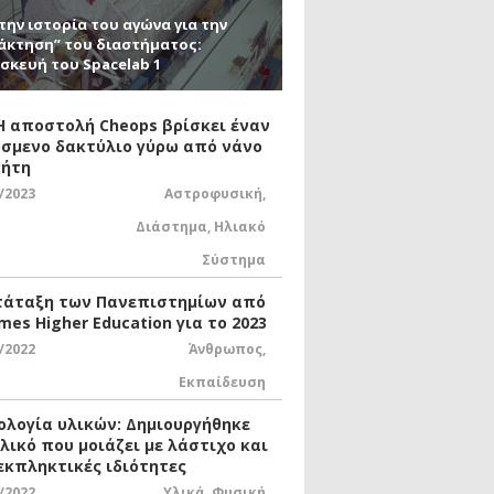
την ιστορία του αγώνα για την
άκτηση” του διαστήματος:
σκευή του Spacelab 1
 Η αποστολή Cheops βρίσκει έναν
σμενο δακτύλιο γύρω από νάνο
ήτη
/2023
Αστροφυσική
,
Διάστημα
,
Ηλιακό
Σύστημα
τάταξη των Πανεπιστημίων από
mes Higher Education για το 2023
/2022
Άνθρωπος
,
Εκπαίδευση
ολογία υλικών: Δημιουργήθηκε
υλικό που μοιάζει με λάστιχο και
 εκπληκτικές ιδιότητες
/2022
Υλικά
,
Φυσική