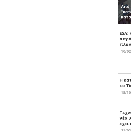
Από 
“κατ
Κατα
ESA:
απρό
πλαν
10/02
Η κα
το Ti
15/10
Τεχν
νέο 
έχει
21/02