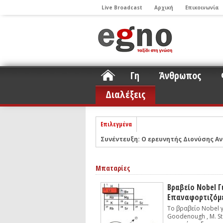
Live Broadcast
Αρχική
Επικοινωνία
Γη
Άνθρωπος
Διαλέξεις
Επιλεγμένα
Συνέντευξη: Ο ερευνητής Διονύσης Αν
ΝΕLIOTA: Το ερευνητικό πρόγραμμα
Σελήνη
Μπαταρίες
Podcast: Συζήτηση με τον καθηγητή 
Podcast: Ο Διονύσης Σιμόπουλος απα
Βραβείο Nobel Γ
Επαναφορτιζόμ
Άρθρο με αφορμή το Nobel Φυσικής τ
Το βραβείο Nobel γ
Συνέντευξη: Το ελληνικό εκπαιδευτικ
Goodenough , M. St