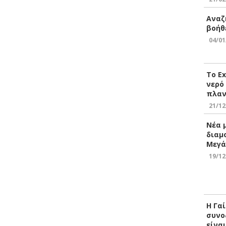
Αναζ
βοήθ
04/01
Το E
νερό
πλαν
21/12
Νέα 
διαμ
Μεγά
19/12
Η Γα
συνο
είνα