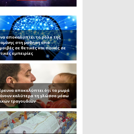
ς εφαρμογές τους (Μέρος 2)
μανένιο και πυριτένιο (Μέρος
το ΜΙΤ)
ου ΑΠΘ)
να αποκαλύπτει το ρόλο της
αμίνης στη μάθηση από
μοιβές σε θετικές και ποινές σε
τικές εμπειρίες
έρευνα αποκαλύπτει ότι τα μωρά
ίνουν καλύτερα τη γλώσσα μέσω
ικών τραγουδιών