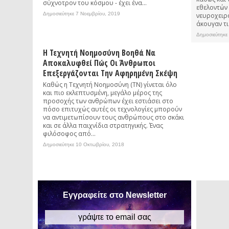
σύχνοτρον του κόσμου - έχει ένα...
εθελοντών
Δημοσιεύτηκε 7 Νοεμβρίου, 2019
νευροχειρο
άκουγαν τι
Δημοσιεύτηκε
Η Τεχνητή Νοημοσύνη Βοηθά Να
Αποκαλυφθεί Πώς Οι Άνθρωποι
Επεξεργάζονται Την Αφηρημένη Σκέψη
Καθώς η Τεχνητή Νοημοσύνη (ΤΝ) γίνεται όλο
και πιο εκλεπτυσμένη, μεγάλο μέρος της
προσοχής των ανθρώπων έχει εστιάσει στο
πόσο επιτυχώς αυτές οι τεχνολογίες μπορούν
να αντιμετωπίσουν τους ανθρώπους στο σκάκι
και σε άλλα παιχνίδια στρατηγικής. Ένας
φιλόσοφος από...
Δημοσιεύτηκε 10 Οκτωβρίου, 2018
Εγγραφείτε στο Newsletter