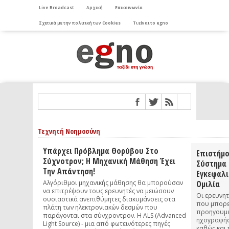
Live Broadcast
Αρχική
Επικοινωνία
Σχετικά με την πολιτική των Cookies
Τι είναι το egno
Τεχνητή Νοημοσύνη
Υπάρχει Πρόβλημα Θορύβου Στο
Επιστήμο
Σύχνοτρον; Η Μηχανική Μάθηση Έχει
Σύστημα 
Την Απάντηση!
Εγκεφαλι
Αλγόριθμοι μηχανικής μάθησης θα μπορούσαν
Ομιλία
να επιτρέψουν τους ερευνητές να μειώσουν
Οι ερευνητ
ουσιαστικά ανεπιθύμητες διακυμάνσεις στα
που μπορεί
πλάτη των ηλεκτρονιακών δεσμών που
προηγουμέ
παράγονται στα σύνχροντρον. Η ALS (Advanced
ηχογραφήσ
Light Source) - μια από φωτεινότερες πηγές
καθώς και 