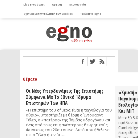
Live Broadcast
Αρχική
Επικοινωνία
Σχετικά με την πολιτική των Cookies
Τι είναι το egno
Θέματα
Οι Νέες Υπερδυνάμεις Της Επιστήμης
«Χρυσή» 
Σύμφωνα Με Το Εθνικό Ίδρυμα
Παγκόσμι
Επιστημών Των ΗΠΑ
Βιολογία
«Η επιστήμη του σήμερα είναι η τεχνολογία του
Και ΜΙΤ
αύριο», υποστήριζε με θέρμη ο Έντουαρντ
Μεταξύ 5.0
Τέλερ, ο «πατέρας» της βόμβας υδρογόνου και
ομάδων απ
ένας από τους επιφανέστερους θεωρητικούς
Cambridge,
Φυσικούς του 20ου αιώνα. Αυτό που ήθελε να
διακρίθηκε
πει ο Τέλερ ήταν ότι...
Thessaloni