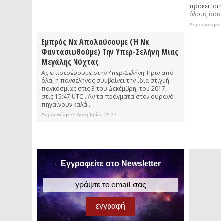
πρόκειται 
όλους όσου
Δημοσιεύτηκε
Εμπρός Να Απολαύσουμε (ή Να
Φαντασιωθούμε) Την Υπερ-Σελήνη Μιας
Μεγάλης Νύχτας
Ας επιστρέψουμε στην Υπερ-Σελήνη: Πριν από
όλα, η πανσέληνος συμβαίνει την ίδια στιγμή
παγκοσμίως στις 3 του Δεκέμβρη, του 2017,
στις 15:47 UTC . Αν τα πράγματα στον ουρανό
πηγαίνουν καλά...
Δημοσιεύτηκε 2 Δεκεμβρίου, 2017
Εγγραφείτε στο Newsletter