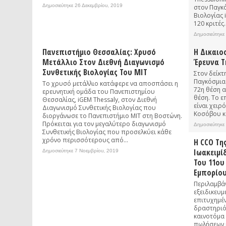
Δημοσιεύτηκε 26 Δεκεμβρίου, 2019
στον Παγκ
Βιολογίας 
120 κριτές..
Δημοσιεύτηκε
Πανεπιστήμιο Θεσσαλίας: Χρυσό
Η Δικαιο
Μετάλλιο Στον Διεθνή Διαγωνισμό
Έρευνα Τ
Συνθετικής Βιολογίας Του MIT
Στον δείκτ
Παγκόσμια
Το χρυσό μετάλλιο κατάφερε να αποσπάσει η
72η θέση α
ερευνητική ομάδα του Πανεπιστημίου
θέση. Το ε
Θεσσαλίας, iGEM Thessaly, στον Διεθνή
είναι χειρ
Διαγωνισμό Συνθετικής Βιολογίας που
Κοσόβου κα
διοργάνωσε το Πανεπιστήμιο ΜΙΤ στη Βοστώνη.
Πρόκειται για τον μεγαλύτερο διαγωνισμό
Δημοσιεύτηκε
Συνθετικής Βιολογίας που προσελκύει κάθε
χρόνο περισσότερους από...
Η CCO Τη
Ιωακειμί
Δημοσιεύτηκε 7 Νοεμβρίου, 2019
Του 11ου
Εμπορίου
Περιλαμβά
εξειδικευμ
επιτυχημέν
δραστηριό
καινοτόμα 
πωλήσεων κ