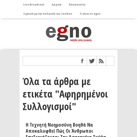
Live Broadcast
Αρχική
Επικοινωνία
Σχετικά με την πολιτική των Cookies
Τι είναι το egno
Όλα τα άρθρα με
ετικέτα "Αφηρημένοι
Συλλογισμοί"
Η Τεχνητή Νοημοσύνη Βοηθά Να
Αποκαλυφθεί Πώς Οι Άνθρωποι