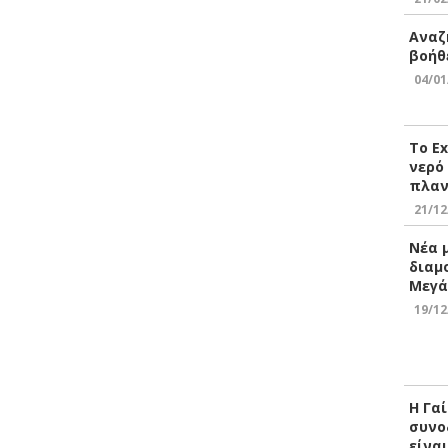
Αναζ
βοήθ
04/01
Το E
νερό
πλαν
21/12
Νέα 
διαμ
Μεγά
19/12
Η Γα
συνο
είνα