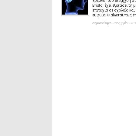
Έρευνα που διεξήχθη στ
Συνέντευξη: Ο ερευνητής Νανοτεχνολ
Bristol έχει εξετάσει τ
Συνέντευξη: Συζητώντας με τον ερευ
επιτυχία σε σχολείο και
1)
ευφυΐα. Φαίνεται πως επί
podcast: Τι είναι τα Βαρυτικά Κύματ
Δημοσιεύτηκε 9 Νοεμβρίου, 20
podcast: Αναζητώντας τα Βαρυτικά Κ