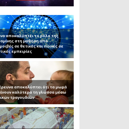
ς εφαρμογές τους (Μέρος 2)
μανένιο και πυριτένιο (Μέρος
το ΜΙΤ)
ου ΑΠΘ)
να αποκαλύπτει το ρόλο της
αμίνης στη μάθηση από
μοιβές σε θετικές και ποινές σε
τικές εμπειρίες
έρευνα αποκαλύπτει ότι τα μωρά
ίνουν καλύτερα τη γλώσσα μέσω
ικών τραγουδιών