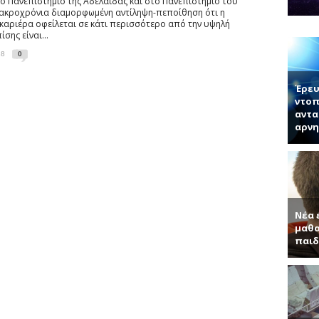
ο Πανεπιστήμιο της Αδελαΐδας και στο Πανεπιστήμιο του
ογίας κ. Μπάμπουλης περιγράφει τη δομή των νέων 2D υλικών και τι
η μακροχρόνια διαμορφωμένη αντίληψη-πεποίθηση ότι η
νητή κ. Παντελή Μπάμπουλη για τα ενδιαφέροντα τεχνητά υλικά, γερ
 καριέρα οφείλεται σε κάτι περισσότερο από την υψηλή
σης είναι...
α (Συνέντευξη με τον Ερωτόκριτο Κατσαβουνίδη, διευθυντή έρευνας σ
18
0
ύματα (Συνέντευξη με τον Χρήστο Τσάγκα, Αναπληρωτή Καθηγητή τ
Έρευ
ντοπ
αντα
αρνη
Νέα 
μαθα
παιδ