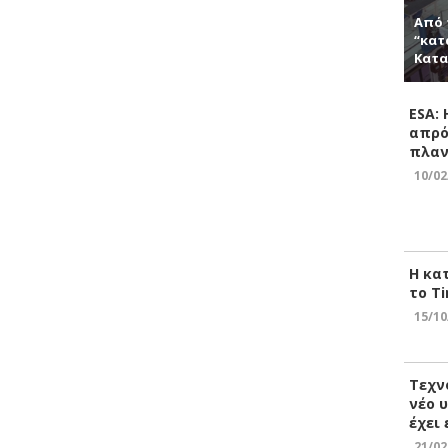
Από 
“κατ
Κατα
ESA:
απρό
πλαν
10/02
Η κα
το Ti
15/10
Τεχν
νέο 
έχει
21/02