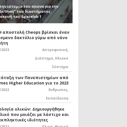
την ιστορία του αγώνα για την
άκτηση” του διαστήματος:
σκευή του Spacelab 1
 Η αποστολή Cheops βρίσκει έναν
σμενο δακτύλιο γύρω από νάνο
ήτη
/2023
Αστροφυσική
,
Διάστημα
,
Ηλιακό
Σύστημα
τάταξη των Πανεπιστημίων από
mes Higher Education για το 2023
/2022
Άνθρωπος
,
Εκπαίδευση
ολογία υλικών: Δημιουργήθηκε
υλικό που μοιάζει με λάστιχο και
 εκπληκτικές ιδιότητες
/2022
Υλικά
,
Φυσική