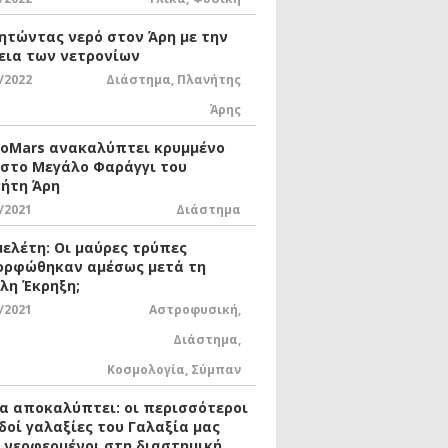
ητώντας νερό στον Άρη με την
εια των νετρονίων
/2022
Διάστημα
,
Πλανήτης
Άρης
xoMars ανακαλύπτει κρυμμένο
 στο Μεγάλο Φαράγγι του
ήτη Άρη
/2021
Διάστημα
μελέτη: Οι μαύρες τρύπες
ορφώθηκαν αμέσως μετά τη
λη Έκρηξη;
/2021
Αστροφυσική
,
Διάστημα
,
Κοσμολογία
,
Σύμπαν
ία αποκαλύπτει: οι περισσότεροι
δοί γαλαξίες του Γαλαξία μας
ι νεοφερμένοι στη διαστημική