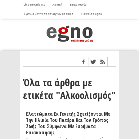
Live Broadcast
Αρχική
Επικοινωνία
Σχετικά με την πολιτική των Cookies
Τι είναι το egno
Όλα τα άρθρα με
ετικέτα "Αλκοολισμός"
Ελαττώματα Εκ Γενετής Σχετίζονται Με
Την Ηλικία Του Πατέρα Και Τον Τρόπος
Ζωής Του Σύμφωνα Με Ευρήματα
Επισκόπησης