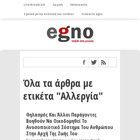
Live Broadcast
Αρχική
Επικοινωνία
Σχετικά με την πολιτική των Cookies
Τι είναι το egno
Όλα τα άρθρα με
ετικέτα "Αλλεργία"
Θηλασμός Και Άλλοι Παράγοντες
Βοηθούν Να Οικοδομηθεί Το
Ανοσοποιοτικό Σύστημα Του Ανθρώπου
Στην Αρχή Της Ζωής Του