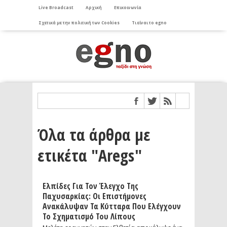
Live Broadcast
Αρχική
Επικοινωνία
Σχετικά με την πολιτική των Cookies
Τι είναι το egno
Όλα τα άρθρα με
ετικέτα "Aregs"
Ελπίδες Για Τον Έλεγχο Της
Παχυσαρκίας: Οι Επιστήμονες
Ανακάλυψαν Τα Κύτταρα Που Ελέγχουν
Το Σχηματισμό Του Λίπους