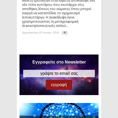
Μελέτη ερευνητών στην Ελβετία αποκάλυψε ένα
νέο τύπο κυττάρου που ενυπάρχει στις
αποθήκες λίπους του σώματος όπου μπορεί
ενεργά να καταστέλλει το σχηματισμό
λιποκυττάρων. Η ανακάλυψη έγινε
χρησιμοποιώντας τη μεταγραφομική
(transcriptomics) ενός απλού...
Δημοσιεύτηκε 20 Ιουνίου, 2018
0
Εγγραφείτε στο Newsletter