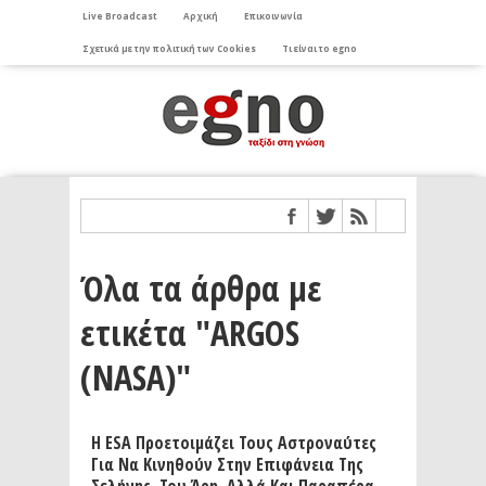
Live Broadcast
Αρχική
Επικοινωνία
Σχετικά με την πολιτική των Cookies
Τι είναι το egno
Όλα τα άρθρα με
ετικέτα "ARGOS
(NASA)"
Η ESA Προετοιμάζει Τους Αστροναύτες
Για Να Κινηθούν Στην Επιφάνεια Της