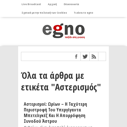
Live Broadcast
Αρχική
Επικοινωνία
Σχετικά με την πολιτική των Cookies
Τι είναι το egno
Όλα τα άρθρα με
ετικέτα "Αστερισμός"
Αστερισμοί: Ωρίων – Η Ταχύτερη
Περιστροφή Του Υπεργίγαντα
Μπετελγκέζ Και Η Απορρόφηση
Συνοδού Άστρου