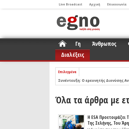
Live Broadcast
Αρχική
Επικοινωνία
Γη
Άνθρωπος
Διαλέξεις
Επιλεγμένα
Συνέντευξη: Ο ερευνητής Διονύσης Αν
ΝΕLIOTA: Το ερευνητικό πρόγραμμα
Σελήνη
Podcast: Συζήτηση με τον καθηγητή 
Όλα τα άρθρα με ε
Podcast: Ο Διονύσης Σιμόπουλος απα
Άρθρο με αφορμή το Nobel Φυσικής τ
Η ESA Προετοιμάζει 
Συνέντευξη: Το ελληνικό εκπαιδευτικ
Της Σελήνης, Του Άρ
Συνέντευξη: Ο ερευνητής Νανοτεχνολ