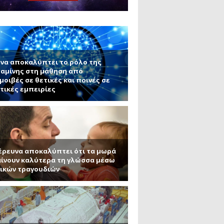
μανένιο και πυριτένιο (Μέρος
το ΜΙΤ)
ου ΑΠΘ)
να αποκαλύπτει το ρόλο της
αμίνης στη μάθηση από
μοιβές σε θετικές και ποινές σε
τικές εμπειρίες
έρευνα αποκαλύπτει ότι τα μωρά
ίνουν καλύτερα τη γλώσσα μέσω
ικών τραγουδιών