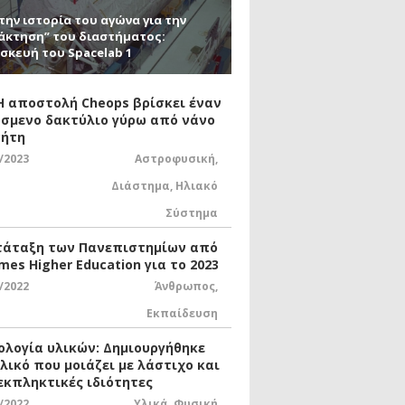
την ιστορία του αγώνα για την
άκτηση” του διαστήματος:
σκευή του Spacelab 1
 Η αποστολή Cheops βρίσκει έναν
σμενο δακτύλιο γύρω από νάνο
ήτη
/2023
Αστροφυσική
,
Διάστημα
,
Ηλιακό
Σύστημα
τάταξη των Πανεπιστημίων από
mes Higher Education για το 2023
/2022
Άνθρωπος
,
Εκπαίδευση
ολογία υλικών: Δημιουργήθηκε
υλικό που μοιάζει με λάστιχο και
 εκπληκτικές ιδιότητες
/2022
Υλικά
,
Φυσική