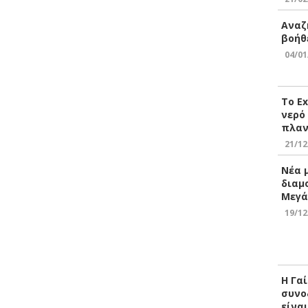
Αναζ
βοήθ
04/01
Το E
νερό
πλαν
21/12
Νέα 
διαμ
Μεγά
19/12
Η Γα
συνο
είνα