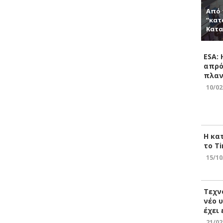
Από 
“κατ
Κατα
ESA:
απρό
πλαν
10/02
Η κα
το Ti
15/10
Τεχν
νέο 
έχει
21/02