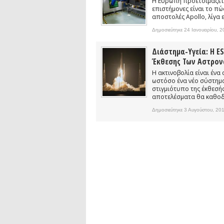
Η Ευρώπη προετοιμάζετα
Συνέντευξη: Συζητώντας με τον ερευ
επιστήμονες είναι το πώ
1)
αποστολές Apollo, λίγα ε
podcast: Τι είναι τα Βαρυτικά Κύματ
Δημοσιεύτηκε 24 Ιανουαρίου, 
podcast: Αναζητώντας τα Βαρυτικά Κ
Διάστημα-Υγεία: H E
Έκθεσης Των Αστρον
Η ακτινοβολία είναι ένα
ωστόσο ένα νέο σύστημα
στιγμιότυπο της έκθεσής
αποτελέσματα θα καθοδη
Δημοσιεύτηκε 3 Αυγούστου, 20