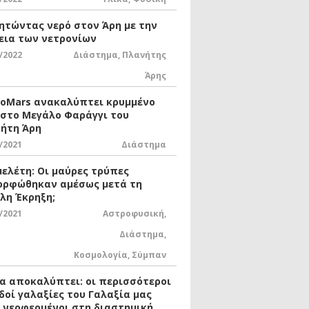
ητώντας νερό στον Άρη με την
εια των νετρονίων
/2022
Διάστημα
,
Πλανήτης
Άρης
xoMars ανακαλύπτει κρυμμένο
 στο Μεγάλο Φαράγγι του
ήτη Άρη
/2021
Διάστημα
μελέτη: Οι μαύρες τρύπες
ορφώθηκαν αμέσως μετά τη
λη Έκρηξη;
/2021
Αστροφυσική
,
Διάστημα
,
Κοσμολογία
,
Σύμπαν
ία αποκαλύπτει: οι περισσότεροι
δοί γαλαξίες του Γαλαξία μας
ι νεοφερμένοι στη διαστημική