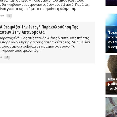
ι να πάει στη Σελήνη, όμως αυτό που απασχολεί τους
νητή κ. Παντελή Μπάμπουλη για τα ενδιαφέροντα τεχνητά υλικά, γερ
ς θα κινηθούν οι αστροναύτες όταν συμβεί αυτό. Παρά τις
ίναι γνωστά σχετικά με το τι σημαίνει η σεληνιακή...
α (Συνέντευξη με τον Ερωτόκριτο Κατσαβουνίδη, διευθυντή έρευνας σ
2019
0
ύματα (Συνέντευξη με τον Χρήστο Τσάγκα, Αναπληρωτή Καθηγητή τ
SA Ετοιμάζει Την Ενεργή Παρακολούθηση Της
αυτών Στην Ακτινοβολία
Έρευ
ντοπ
 αόρατος κίνδυνος στις επανδρωμένες διαστημικές πτήσεις,
αντα
 παρακολούθησης για τους αστροναύτες της ESA δίνει ένα
 τους στην ακτινοβολία σε πραγματικό χρόνο. Τα
αρνη
γήσουν τους ερευνητές...
16
0
Νέα 
μαθα
παιδ