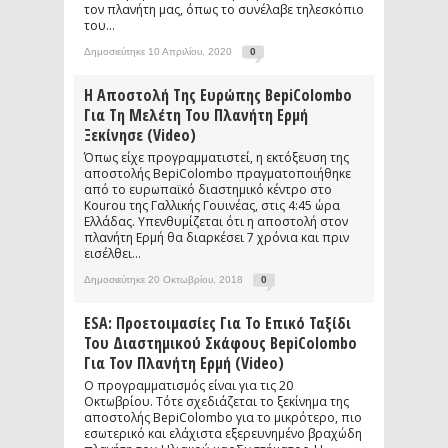
τον πλανήτη μας, όπως το συνέλαβε τηλεσκόπιο
του...
Δημοσιεύτηκε 10 Απριλίου, 2020
0
Η Αποστολή Της Ευρώπης BepiColombo
Για Τη Μελέτη Του Πλανήτη Ερμή
Ξεκίνησε (video)
Όπως είχε προγραμματιστεί, η εκτόξευση της
αποστολής BepiColombo πραγματοποιήθηκε
από το ευρωπαϊκό διαστημικό κέντρο στο
Kourou της Γαλλικής Γουινέας, στις 4:45 ώρα
Ελλάδας. Υπενθυμίζεται ότι η αποστολή στον
πλανήτη Ερμή θα διαρκέσει 7 χρόνια και πριν
εισέλθει...
Δημοσιεύτηκε 20 Οκτωβρίου, 2018
0
ESA: Προετοιμασίες Για Το Επικό Ταξίδι
Του Διαστημικού Σκάφους BepiColombo
Για Τον Πλανήτη Ερμή (video)
Ο προγραμματισμός είναι για τις 20
Οκτωβρίου. Τότε σχεδιάζεται το ξεκίνημα της
αποστολής BepiColombo για το μικρότερο, πιο
εσωτερικό και ελάχιστα εξερευνημένο βραχώδη