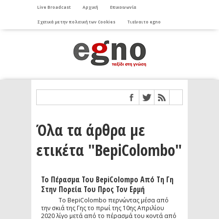
Live Broadcast
Αρχική
Επικοινωνία
Σχετικά με την πολιτική των Cookies
Τι είναι το egno
Όλα τα άρθρα με
ετικέτα "BepiColombo"
Το Πέρασμα Του BepiColompo Από Τη Γη
Στην Πορεία Του Προς Τον Ερμή
Το BepiColombo περνώντας μέσα από
την σκιά της Γης το πρωί της 10ης Απριλίου
2020 λίγο μετά από το πέρασμά του κοντά από