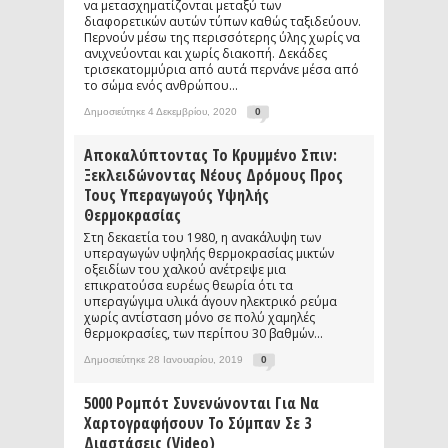
να μετασχηματίζονται μεταξύ των
διαφορετικών αυτών τύπων καθώς ταξιδεύουν.
Περνούν μέσω της περισσότερης ύλης χωρίς να
ανιχνεύονται και χωρίς διακοπή. Δεκάδες
τρισεκατομμύρια από αυτά περνάνε μέσα από
το σώμα ενός ανθρώπου...
Δημοσιεύτηκε 4 Δεκεμβρίου, 2020
0
Αποκαλύπτοντας Το Κρυμμένο Σπιν:
Ξεκλειδώνοντας Νέους Δρόμους Προς
Τους Υπεραγωγούς Υψηλής
Θερμοκρασίας
Στη δεκαετία του 1980, η ανακάλυψη των
υπεραγωγών υψηλής θερμοκρασίας μικτών
οξειδίων του χαλκού ανέτρεψε μια
επικρατούσα ευρέως θεωρία ότι τα
υπεραγώγιμα υλικά άγουν ηλεκτρικό ρεύμα
χωρίς αντίσταση μόνο σε πολύ χαμηλές
θερμοκρασίες, των περίπου 30 βαθμών...
Δημοσιεύτηκε 28 Ιανουαρίου, 2019
0
5000 Ρομπότ Συνενώνονται Για Να
Χαρτογραφήσουν Το Σύμπαν Σε 3
Διαστάσεις (video)