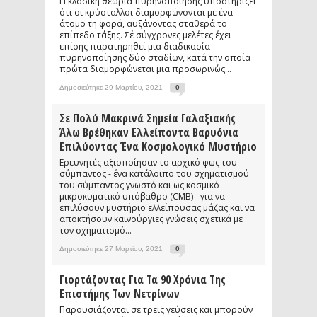
Η κλασική θεωρία πυρηνοποίησης υποστηρίζει
ότι οι κρύσταλλοι διαμορφώνονται με ένα
άτομο τη φορά, αυξάνοντας σταθερά το
επίπεδο τάξης. Σέ σύγχρονες μελέτες έχει
επίσης παρατηρηθεί μια διαδικασία
πυρηνοποίησης δύο σταδίων, κατά την οποία
πρώτα διαμορφώνεται μια προσωρινώς...
Δημοσιεύτηκε 29 Μαρτίου, 2021
0
Σε Πολύ Μακρινά Σημεία Γαλαξιακής
Άλω Βρέθηκαν Ελλείποντα Βαρυόνια
Επιλύοντας Ένα Κοσμολογικό Μυστήριο
Ερευνητές αξιοποίησαν το αρχικό φως του
σύμπαντος - ένα κατάλοιπο του σχηματισμού
του σύμπαντος γνωστό και ως κοσμικό
μικροκυματικό υπόβαθρο (CMB) - για να
επιλύσουν μυστήριο ελλείπουσας μάζας και να
αποκτήσουν καινούργιες γνώσεις σχετικά με
τον σχηματισμό...
Δημοσιεύτηκε 27 Μαρτίου, 2021
0
Γιορτάζοντας Για Τα 90 Χρόνια Της
Επιστήμης Των Νετρίνων
Παρουσιάζονται σε τρεις γεύσεις και μπορούν