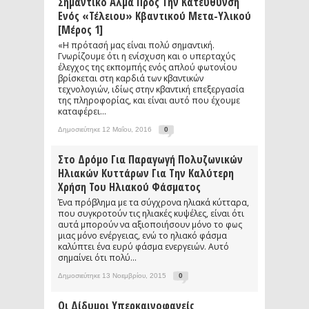
Σημαντικό Άλμα Προς Την Κατεύθυνση
Ενός «τέλειου» Κβαντικού Μετα-Υλικού
[μέρος 1]
«Η πρότασή μας είναι πολύ σημαντική.
Γνωρίζουμε ότι η ενίσχυση και ο υπερταχύς
έλεγχος της εκπομπής ενός απλού φωτονίου
βρίσκεται στη καρδιά των κβαντικών
τεχνολογιών, ιδίως στην κβαντική επεξεργασία
της πληροφορίας, και είναι αυτό που έχουμε
καταφέρει...
Δημοσιεύτηκε 12 Μαΐου, 2016
0
Στο Δρόμο Για Παραγωγή Πολυζωνικών
Ηλιακών Κυττάρων Για Την Καλύτερη
Χρήση Του Ηλιακού Φάσματος
Ένα πρόβλημα με τα σύγχρονα ηλιακά κύτταρα,
που συγκροτούν τις ηλιακές κυψέλες, είναι ότι
αυτά μπορούν να αξιοποιήσουν μόνο το φως
μιας μόνο ενέργειας, ενώ το ηλιακό φάσμα
καλύπτει ένα ευρύ φάσμα ενεργειών. Αυτό
σημαίνει ότι πολύ...
Δημοσιεύτηκε 13 Νοεμβρίου, 2015
0
Οι Δίδυμοι Υπερκαινοφανείς