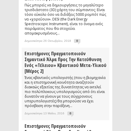
Πώς μπορείς να δημιουργήσεις το μεγαλύτερο
τρισδιάστατο (3D) χάρτη του σύμπαντος; Είναι
τόσο εύκολο όσο να διδάξεις 5000 ρομπότ πώς
να «χορεύουν». DESI (the Dark Energy
Spectroscopic Instrument), είναι το όνομα ενός
πειράματος που θα στοχεύει
απομακρυσμένους...
Δημοσιεύτηκε 26 Οκτωβρίου, 2018
0
Επιστήμονες Πραγματοποιούν
Σημαντικό Άλμα Προς Την Κατεύθυνση
Ενός «τέλειου» Κβαντικού Μετα-Υλικού
[μέρος 2]
Ένας κβαντικός υπολογιστής (που η βιομηχανία
και η επιστημονική κοινότητα αναζητούν
διακαώς εξαιτίας της δυνατότητας να εκτελεί
πιο πολύπλοκους υπολογισμούς από ότι είναι
δυνατόν να γίνουν με τους σύγχρονους
υπερυπολογιστές) θα μπορούσε να έχει
πρόσβαση στην παράξενη...
Δημοσιεύτηκε 13 Μαΐου, 2016
0
Επιστήμονες Πραγματοποιούν