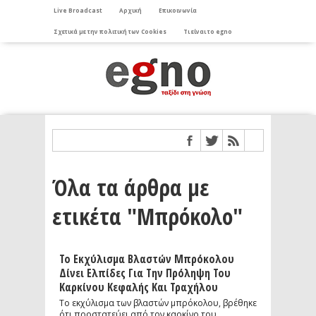
Live Broadcast
Αρχική
Επικοινωνία
Σχετικά με την πολιτική των Cookies
Τι είναι το egno
Όλα τα άρθρα με
ετικέτα "Μπρόκολο"
Το Εκχύλισμα Βλαστών Μπρόκολου
Δίνει Ελπίδες Για Την Πρόληψη Του
Καρκίνου Κεφαλής Και Τραχήλου
Το εκχύλισμα των βλαστών μπρόκολου, βρέθηκε
ότι προστατεύει από τον καρκίνο του