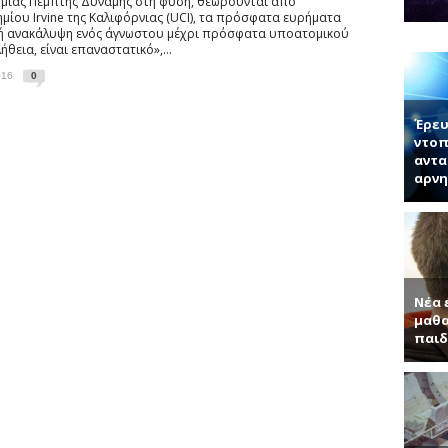
η μιας Πέμπτης Δύναμης στη φύση, θεωρούνται από
ογίας κ. Μπάμπουλης περιγράφει τη δομή των νέων 2D υλικών και τι
μίου Irvine της Καλιφόρνιας (UCI), τα πρόσφατα ευρήματα
νητή κ. Παντελή Μπάμπουλη για τα ενδιαφέροντα τεχνητά υλικά, γερ
νή ανακάλυψη ενός άγνωστου μέχρι πρόσφατα υποατομικού
ήθεια, είναι επαναστατικό»,...
α (Συνέντευξη με τον Ερωτόκριτο Κατσαβουνίδη, διευθυντή έρευνας σ
016
0
ύματα (Συνέντευξη με τον Χρήστο Τσάγκα, Αναπληρωτή Καθηγητή τ
Έρευ
ντοπ
αντα
αρνη
Νέα 
μαθα
παιδ