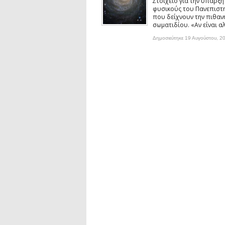
Στοιχείο για την ύπαρξ
Συνέντευξη: Ο ερευνητής Νανοτεχνολ
φυσικούς του Πανεπιστη
Συνέντευξη: Συζητώντας με τον ερευ
που δείχνουν την πιθα
1)
σωματιδίου. «Αν είναι αλ
podcast: Τι είναι τα Βαρυτικά Κύματ
Δημοσιεύτηκε 19 Αυγούστου, 2
podcast: Αναζητώντας τα Βαρυτικά Κ