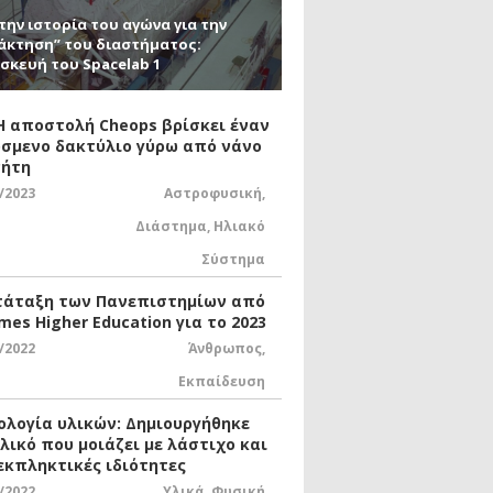
την ιστορία του αγώνα για την
άκτηση” του διαστήματος:
σκευή του Spacelab 1
 Η αποστολή Cheops βρίσκει έναν
σμενο δακτύλιο γύρω από νάνο
ήτη
/2023
Αστροφυσική
,
Διάστημα
,
Ηλιακό
Σύστημα
τάταξη των Πανεπιστημίων από
mes Higher Education για το 2023
/2022
Άνθρωπος
,
Εκπαίδευση
ολογία υλικών: Δημιουργήθηκε
υλικό που μοιάζει με λάστιχο και
 εκπληκτικές ιδιότητες
/2022
Υλικά
,
Φυσική