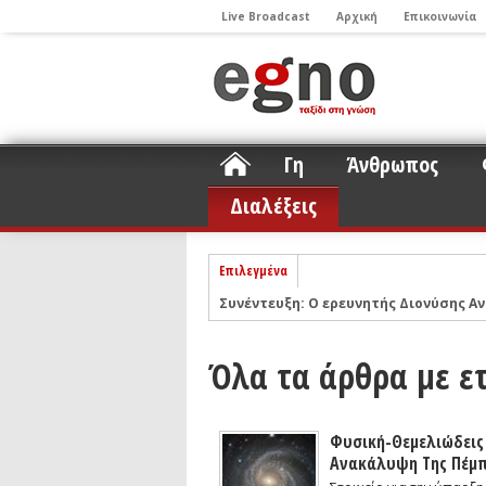
Live Broadcast
Αρχική
Επικοινωνία
Γη
Άνθρωπος
Διαλέξεις
Επιλεγμένα
Συνέντευξη: Ο ερευνητής Διονύσης Αν
ΝΕLIOTA: Το ερευνητικό πρόγραμμα
Σελήνη
Podcast: Συζήτηση με τον καθηγητή 
Όλα τα άρθρα με ε
Podcast: Ο Διονύσης Σιμόπουλος απα
Άρθρο με αφορμή το Nobel Φυσικής τ
Φυσική-Θεμελιώδεις 
Συνέντευξη: Το ελληνικό εκπαιδευτικ
Ανακάλυψη Της Πέμπ