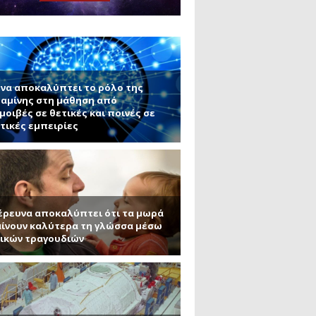
ς εφαρμογές τους (Μέρος 2)
μανένιο και πυριτένιο (Μέρος
το ΜΙΤ)
ου ΑΠΘ)
να αποκαλύπτει το ρόλο της
αμίνης στη μάθηση από
μοιβές σε θετικές και ποινές σε
τικές εμπειρίες
έρευνα αποκαλύπτει ότι τα μωρά
ίνουν καλύτερα τη γλώσσα μέσω
ικών τραγουδιών