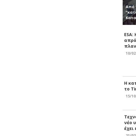
Από 
“κατ
Κατα
ESA:
απρό
πλαν
10/02
Η κα
το Ti
15/10
Τεχν
νέο 
έχει
21/02