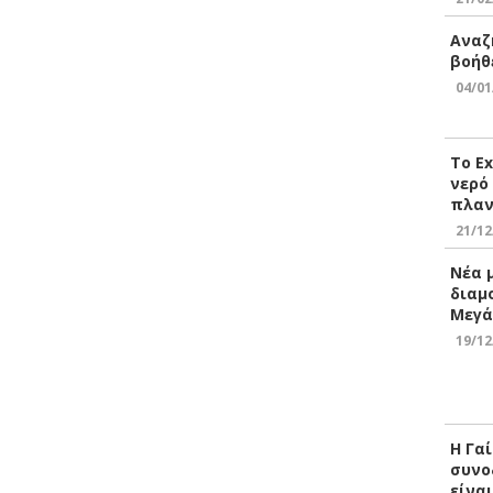
Αναζ
βοήθ
04/01
Το E
νερό
πλαν
21/12
Νέα 
διαμ
Μεγά
19/12
Η Γα
συνο
είνα