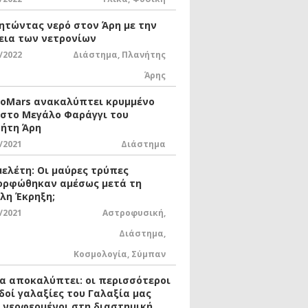
ητώντας νερό στον Άρη με την
εια των νετρονίων
/2022
Διάστημα
,
Πλανήτης
Άρης
xoMars ανακαλύπτει κρυμμένο
 στο Μεγάλο Φαράγγι του
ήτη Άρη
/2021
Διάστημα
μελέτη: Οι μαύρες τρύπες
ορφώθηκαν αμέσως μετά τη
λη Έκρηξη;
/2021
Αστροφυσική
,
Διάστημα
,
Κοσμολογία
,
Σύμπαν
ία αποκαλύπτει: οι περισσότεροι
δοί γαλαξίες του Γαλαξία μας
ι νεοφερμένοι στη διαστημική