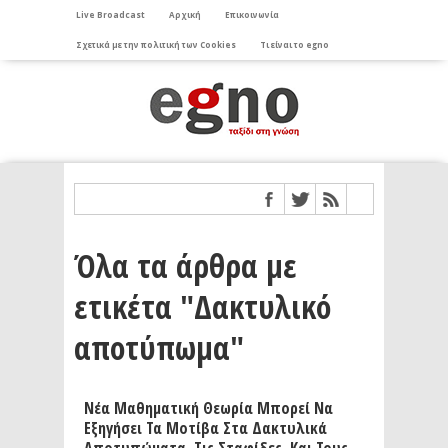
Live Broadcast
Αρχική
Επικοινωνία
Σχετικά με την πολιτική των Cookies
Τι είναι το egno
Όλα τα άρθρα με
ετικέτα "Δακτυλικό
αποτύπωμα"
Νέα Μαθηματική Θεωρία Μπορεί Να
Εξηγήσει Τα Μοτίβα Στα Δακτυλικά